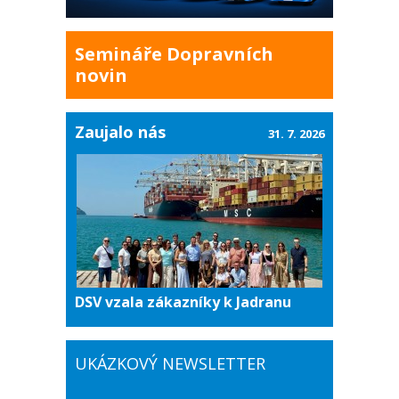
Semináře Dopravních
novin
Zaujalo nás
31. 7. 2026
DSV vzala zákazníky k Jadranu
UKÁZKOVÝ NEWSLETTER