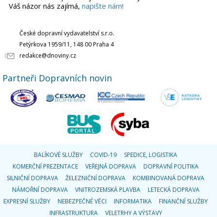
Váš názor nás zajímá,
napište nám!
České dopravní vydavatelství s.r.o.
Petýrkova 1959/11, 148 00 Praha 4
redakce@dnoviny.cz
Partneři Dopravních novin
BALÍKOVÉ SLUŽBY
COVID-19
SPEDICE, LOGISTIKA
KOMERČNÍ PREZENTACE
VEŘEJNÁ DOPRAVA
DOPRAVNÍ POLITIKA
SILNIČNÍ DOPRAVA
ŽELEZNIČNÍ DOPRAVA
KOMBINOVANÁ DOPRAVA
NÁMOŘNÍ DOPRAVA
VNITROZEMSKÁ PLAVBA
LETECKÁ DOPRAVA
EXPRESNÍ SLUŽBY
NEBEZPEČNÉ VĚCI
INFORMATIKA
FINANČNÍ SLUŽBY
INFRASTRUKTURA
VELETRHY A VÝSTAVY