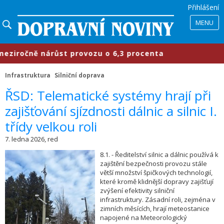
Přihlášení
MENU
čně nárůst provozu o 6,3 procenta
Infrastruktura
Silniční doprava
​ŘSD: Telematické systémy hrají při
zajišťování sjízdnosti dálnic a silnic I.
třídy velkou roli
7. ledna 2026, red
8.1. - Ředitelství silnic a dálnic používá k
zajištění bezpečnosti provozu stále
větší množství špičkových technologií,
které kromě klidnější dopravy zajišťují
zvýšení efektivity silniční
infrastruktury. Zásadní roli, zejména v
zimních měsících, hrají meteostanice
napojené na Meteorologický