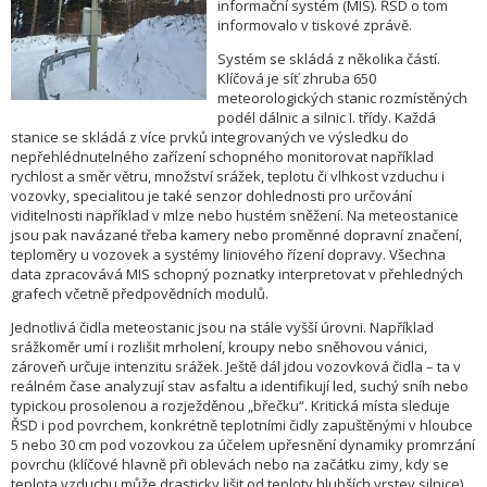
informační systém (MIS). ŘSD o tom
informovalo v tiskové zprávě.
Systém se skládá z několika částí.
Klíčová je síť zhruba 650
meteorologických stanic rozmístěných
podél dálnic a silnic I. třídy. Každá
stanice se skládá z více prvků integrovaných ve výsledku do
nepřehlédnutelného zařízení schopného monitorovat například
rychlost a směr větru, množství srážek, teplotu či vlhkost vzduchu i
vozovky, specialitou je také senzor dohlednosti pro určování
viditelnosti například v mlze nebo hustém sněžení. Na meteostanice
jsou pak navázané třeba kamery nebo proměnné dopravní značení,
teploměry u vozovek a systémy liniového řízení dopravy. Všechna
data zpracovává MIS schopný poznatky interpretovat v přehledných
grafech včetně předpovědních modulů.
Jednotlivá čidla meteostanic jsou na stále vyšší úrovni. Například
srážkoměr umí i rozlišit mrholení, kroupy nebo sněhovou vánici,
zároveň určuje intenzitu srážek. Ještě dál jdou vozovková čidla – ta v
reálném čase analyzují stav asfaltu a identifikují led, suchý sníh nebo
typickou prosolenou a rozježděnou „břečku“. Kritická místa sleduje
ŘSD i pod povrchem, konkrétně teplotními čidly zapuštěnými v hloubce
5 nebo 30 cm pod vozovkou za účelem upřesnění dynamiky promrzání
povrchu (klíčové hlavně při oblevách nebo na začátku zimy, kdy se
teplota vzduchu může drasticky lišit od teploty hlubších vrstev silnice).