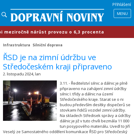
Přihlášení
MENU
eziročně nárůst provozu o 6,3 procenta
Infrastruktura
Silniční doprava
​ŘSD je na zimní údržbu ve
Středočeském kraji připraveno
2. listopadu 2024, lan
3.11. - Ředitelství silnic a dálnic je plně
připraveno na zahájení zimní údržby
silnic I. třídy a dálnic na území
Středočeského kraje. Starat se o ni
budou především desítky dispečerů se
stovkami řidičů vozidel zimní údržby.
Na skladech Středisek správy a údržby
dálnic je již v tuto chvíli bezmála 11 000
tun posypového materiálu. Uvedl to Jiří
Veselý ze Samostatného oddělení komunikace ŘSD pro Středočeský