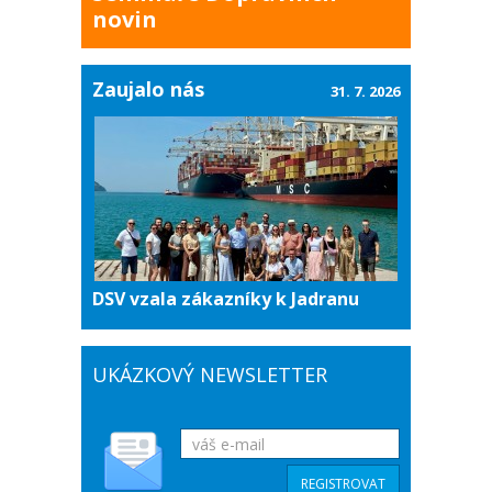
novin
Zaujalo nás
31. 7. 2026
DSV vzala zákazníky k Jadranu
UKÁZKOVÝ NEWSLETTER