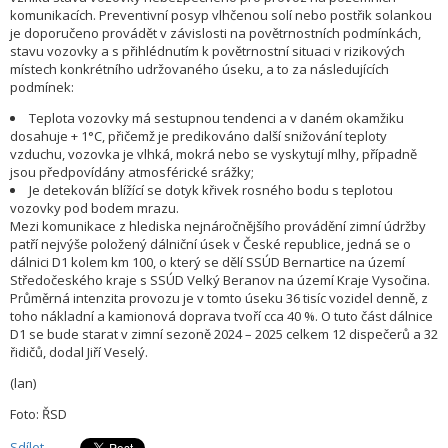
komunikacích. Preventivní posyp vlhčenou solí nebo postřik solankou
je doporučeno provádět v závislosti na povětrnostních podmínkách,
stavu vozovky a s přihlédnutím k povětrnostní situaci v rizikových
místech konkrétního udržovaného úseku, a to za následujících
podmínek:
Teplota vozovky má sestupnou tendenci a v daném okamžiku
dosahuje + 1°C, přičemž je predikováno další snižování teploty
vzduchu, vozovka je vlhká, mokrá nebo se vyskytují mlhy, případně
jsou předpovídány atmosférické srážky;
Je detekován blížící se dotyk křivek rosného bodu s teplotou
vozovky pod bodem mrazu.
Mezi komunikace z hlediska nejnáročnějšího provádění zimní údržby
patří nejvýše položený dálniční úsek v České republice, jedná se o
dálnici D1 kolem km 100, o který se dělí SSÚD Bernartice na území
Středočeského kraje s SSÚD Velký Beranov na území Kraje Vysočina.
Průměrná intenzita provozu je v tomto úseku 36 tisíc vozidel denně, z
toho nákladní a kamionová doprava tvoří cca 40 %. O tuto část dálnice
D1 se bude starat v zimní sezoně 2024 – 2025 celkem 12 dispečerů a 32
řidičů, dodal Jiří Veselý.
(lan)
Foto: ŘSD
Sdílet