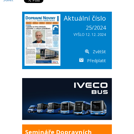
Aktuální číslo
25/2024
VYŠLO 12. 12. 2024
Zvětšit
Předplatit
Semináře Dopravních