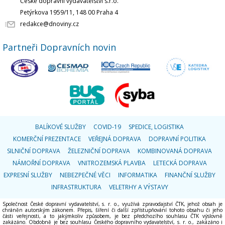
České dopravní vydavatelství s.r.o.
Petýrkova 1959/11, 148 00 Praha 4
redakce@dnoviny.cz
Partneři Dopravních novin
BALÍKOVÉ SLUŽBY
COVID-19
SPEDICE, LOGISTIKA
KOMERČNÍ PREZENTACE
VEŘEJNÁ DOPRAVA
DOPRAVNÍ POLITIKA
SILNIČNÍ DOPRAVA
ŽELEZNIČNÍ DOPRAVA
KOMBINOVANÁ DOPRAVA
NÁMOŘNÍ DOPRAVA
VNITROZEMSKÁ PLAVBA
LETECKÁ DOPRAVA
EXPRESNÍ SLUŽBY
NEBEZPEČNÉ VĚCI
INFORMATIKA
FINANČNÍ SLUŽBY
INFRASTRUKTURA
VELETRHY A VÝSTAVY
Společnost České dopravní vydavatelství, s. r. o., využívá zpravodajství ČTK, jehož obsah je
chráněn autorským zákonem. Přepis, šíření či další zpřístupňování tohoto obsahu či jeho
části veřejnosti, a to jakýmkoliv způsobem, je bez předchozího souhlasu ČTK výslovně
zakázáno. Obdobně je bez souhlasu Českého dopravního vydavatelství, s. r. o., zakázáno i