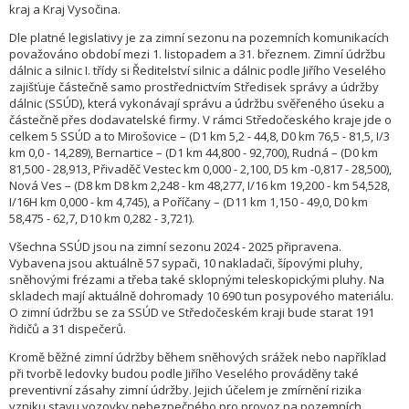
kraj a Kraj Vysočina.
Dle platné legislativy je za zimní sezonu na pozemních komunikacích
považováno období mezi 1. listopadem a 31. březnem. Zimní údržbu
dálnic a silnic I. třídy si Ředitelství silnic a dálnic podle Jiřího Veselého
zajišťuje částečně samo prostřednictvím Středisek správy a údržby
dálnic (SSÚD), která vykonávají správu a údržbu svěřeného úseku a
částečně přes dodavatelské firmy. V rámci Středočeského kraje jde o
celkem 5 SSÚD a to Mirošovice – (D1 km 5,2 - 44,8, D0 km 76,5 - 81,5, I/3
km 0,0 - 14,289), Bernartice – (D1 km 44,800 - 92,700), Rudná – (D0 km
81,500 - 28,913, Přivaděč Vestec km 0,000 - 2,100, D5 km -0,817 - 28,500),
Nová Ves – (D8 km D8 km 2,248 - km 48,277, I/16 km 19,200 - km 54,528,
I/16H km 0,000 - km 4,745), a Poříčany – (D11 km 1,150 - 49,0, D0 km
58,475 - 62,7, D10 km 0,282 - 3,721).
Všechna SSÚD jsou na zimní sezonu 2024 - 2025 připravena.
Vybavena jsou aktuálně 57 sypači, 10 nakladači, šípovými pluhy,
sněhovými frézami a třeba také sklopnými teleskopickými pluhy. Na
skladech mají aktuálně dohromady 10 690 tun posypového materiálu.
O zimní údržbu se za SSÚD ve Středočeském kraji bude starat 191
řidičů a 31 dispečerů.
Kromě běžné zimní údržby během sněhových srážek nebo například
při tvorbě ledovky budou podle Jiřího Veselého prováděny také
preventivní zásahy zimní údržby. Jejich účelem je zmírnění rizika
vzniku stavu vozovky nebezpečného pro provoz na pozemních