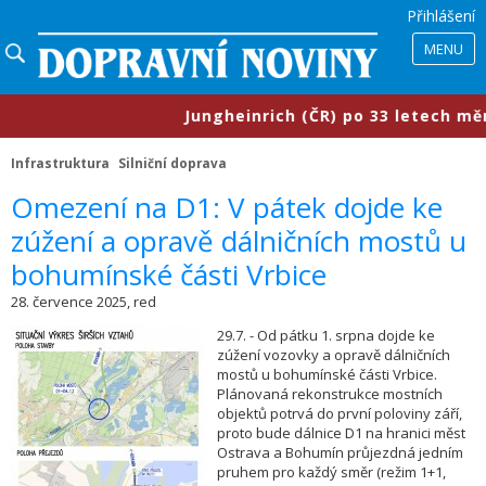
Přihlášení
MENU
​Jungheinrich (ČR) po 33 letech mění g
Infrastruktura
Silniční doprava
​Omezení na D1: V pátek dojde ke
zúžení a opravě dálničních mostů u
bohumínské části Vrbice
28. července 2025, red
29.7. - Od pátku 1. srpna dojde ke
zúžení vozovky a opravě dálničních
mostů u bohumínské části Vrbice.
Plánovaná rekonstrukce mostních
objektů potrvá do první poloviny září,
proto bude dálnice D1 na hranici měst
Ostrava a Bohumín průjezdná jedním
pruhem pro každý směr (režim 1+1,