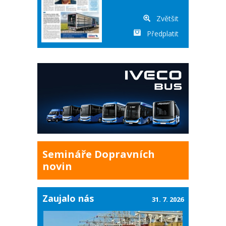
Zvětšit
Předplatit
Semináře Dopravních
novin
Zaujalo nás
31. 7. 2026