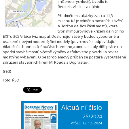
sníženou rychlostí). Uvedlo to
Ředitelství silnic a dálnic.
Předmětem zakázky za cca 11,3
milionu Kč je výměna mostních závěrů
a údržba dalších částí mostů, které
tvoří mimoúrovňové křížení dálničního
EXITu 365 Vrbice (viz mapa). Dosluhující závěry budou vybourané a
osazené novými modernějšími modely (povrchové s odpovídající
dilatační schopností). Součástí harmonogramu se staly dílčí práce na
spodní stavbě mostů včetně výměny asfaltového povrchu a revize
mostního vybavení. O bezproblémový průběh se postará vysoutěžené
sdružení stavebních firem MI Roads a Doprastav.
(red)
Foto: ŘSD
Aktuální číslo
25/2024
VYŠLO 12. 12. 2024