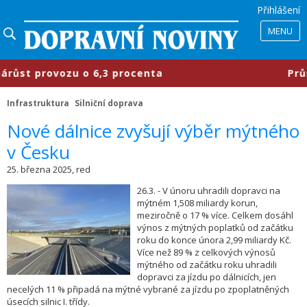
Přihlášení
MENU
st provozu o 6,3 procenta
​Průmys
Infrastruktura
Silniční doprava
​Nové dálnice zvyšují výběr mýtného
v Česku
25. března 2025, red
26.3. - V únoru uhradili dopravci na
mýtném 1,508 miliardy korun,
meziročně o 17 % více. Celkem dosáhl
výnos z mýtných poplatků od začátku
roku do konce února 2,99 miliardy Kč.
Více než 89 % z celkových výnosů
mýtného od začátku roku uhradili
dopravci za jízdu po dálnicích, jen
necelých 11 % připadá na mýtné vybrané za jízdu po zpoplatněných
úsecích silnic I. třídy.