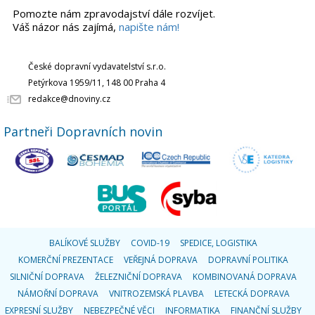
Pomozte nám zpravodajství dále rozvíjet.
Váš názor nás zajímá,
napište nám!
České dopravní vydavatelství s.r.o.
Petýrkova 1959/11, 148 00 Praha 4
redakce@dnoviny.cz
Partneři Dopravních novin
BALÍKOVÉ SLUŽBY
COVID-19
SPEDICE, LOGISTIKA
KOMERČNÍ PREZENTACE
VEŘEJNÁ DOPRAVA
DOPRAVNÍ POLITIKA
SILNIČNÍ DOPRAVA
ŽELEZNIČNÍ DOPRAVA
KOMBINOVANÁ DOPRAVA
NÁMOŘNÍ DOPRAVA
VNITROZEMSKÁ PLAVBA
LETECKÁ DOPRAVA
EXPRESNÍ SLUŽBY
NEBEZPEČNÉ VĚCI
INFORMATIKA
FINANČNÍ SLUŽBY