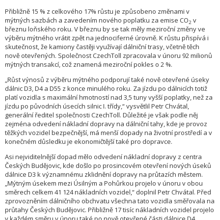
Přibližně 15 % z celkového 17% růstu je způsobeno změnami v
mýtných sazbách a zavedením nového poplatku za emise CO
v
2
březnu loňského roku. V březnu by se tak měly meziroční změny ve
výběru mýtného vrátit zpět na jednociferné úrovně. K růstu přispívá i
skutečnost, že kamiony častěji využívají dálniční trasy, včetně těch
nově otevřených. Společnost CzechToll zpracovala v únoru 92 milionů
mýtných transakcí, což znamená meziroční pokles o 2 %.
„Růst výnosů z výběru mýtného podporují také nově otevřené úseky
dálnic D3, D4 a D55 z konce minulého roku. Za jízdu po dálnicích totiž
platí vozidla s maximální hmotností nad 3,5 tuny vyšší poplatky, než za
jízdu po původních úsecích silnic I. třídy,“ vysvětlil Petr Chvátal,
generální ředitel společnosti CzechToll. Důležité je však podle něj
zejména odvedení nákladní dopravy na dálniční tahy, kde je provoz
těžkých vozidel bezpečnější, má menší dopady na životní prostředí a v
konečném důsledku je ekonomičtější také pro dopravce.
Asi nejviditelnější dopad mělo odvedení nákladní dopravy z centra
Českých Budějovic, kde došlo po prosincovém otevření nových úseků
dálnice D3 k významnému zklidnění dopravy na průtazích městem.
„Mýtným úsekem mezi Úsilným a Pohůrkou projelo v únoru v obou
směrech celkem 41 124 nákladních vozidel,“ doplnil Petr Chvátal. Před
zprovozněním dálničního obchvatu všechna tato vozidla směřovala na
průtahy Českých Budějovic. Přibližně 17 tisíc nákladních vozidel projelo
v každém směru v únoru také po nově otevřené části dálnice D4.