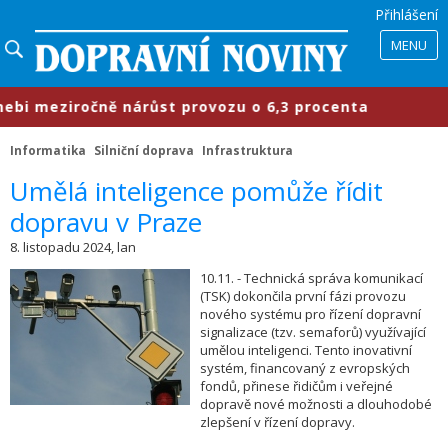
Přihlášení
MENU
i meziročně nárůst provozu o 6,3 procenta
Informatika
Silniční doprava
Infrastruktura
​Umělá inteligence pomůže řídit
dopravu v Praze
8. listopadu 2024, lan
10.11. - Technická správa komunikací
(TSK) dokončila první fázi provozu
nového systému pro řízení dopravní
signalizace (tzv. semaforů) využívající
umělou inteligenci. Tento inovativní
systém, financovaný z evropských
fondů, přinese řidičům i veřejné
dopravě nové možnosti a dlouhodobé
zlepšení v řízení dopravy.