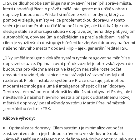
„TSK se dlouhodobě zaměřuje na inovativní řešení při správě města,
která usnadňují život. A právě umělá inteligence má určitě v oboru
dopravy budoucnost. Příklad si můžeme vzít z Londýna, který za
pomoci AI zlepšuje místy velice problematickou dopravu. V tomto
směru je na tom Praha určitě lépe než Londýn, ale i tak každý z nás
sleduje stále se zhoršující situaci v dopravě, zejména díky přibývajícím
automobilům, obyvatelům a dojíždějícím za prací a službami. Naším
cílem je využít všech dostupných řešení ke zlepšení dopravy na území
našeho hlavního města,“ dodává Filip Hájek, generální ředitel TSK.
„Díky umělé inteligenci dokáže systém rychle reagovat na měnící se
dopravní situace. Optimalizovat průtok vozidel je obrovská výzva do
budoucna pro všechna města, ve kterých neustále roste počet
obyvatel a vozidel, ale silnice se ve stávající zástavbě nedají dál
rozšiřovat. Pilotní instalace systému v Praze ukazuje, jak mohou
moderní technologie a umělá inteligence přispět k řízení dopravy.
Tento systém má potenciál zlepšit kvalitu života obyvatel Prahy, ale i
návštěvníků našeho hlavního města a přispět k udržitelnému rozvoji
městské dopravy,“ posal výhody systému Martin Pípa, náměstek
generálního ředitele TSK.
Klíčové výhody:
Optimalizace dopravy: Cílem systému je minimalizovat počet
zastavení vozidel a jejich dobu strávenou ve sledované oblasti.
Zároveň zajišťuje preferenci pro definované druhy dopravy, jako jsou