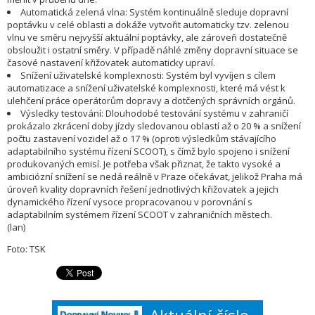
Automatická zelená vlna: Systém kontinuálně sleduje dopravní
poptávku v celé oblasti a dokáže vytvořit automaticky tzv. zelenou
vlnu ve směru nejvyšší aktuální poptávky, ale zároveň dostatečně
obsloužit i ostatní směry. V případě náhlé změny dopravní situace se
časové nastavení křižovatek automaticky upraví.
Snížení uživatelské komplexnosti: Systém byl vyvíjen s cílem
automatizace a snížení uživatelské komplexnosti, které má vést k
ulehčení práce operátorům dopravy a dotčených správních orgánů.
Výsledky testování: Dlouhodobé testování systému v zahraničí
prokázalo zkrácení doby jízdy sledovanou oblastí až o 20 % a snížení
počtu zastavení vozidel až o 17 % (oproti výsledkům stávajícího
adaptabilního systému řízení SCOOT), s čímž bylo spojeno i snížení
produkovaných emisí. Je potřeba však přiznat, že takto vysoké a
ambiciózní snížení se nedá reálně v Praze očekávat, jelikož Praha má
úroveň kvality dopravních řešení jednotlivých křižovatek a jejich
dynamického řízení vysoce propracovanou v porovnání s
adaptabilním systémem řízení SCOOT v zahraničních městech.
(lan)
Foto: TSK