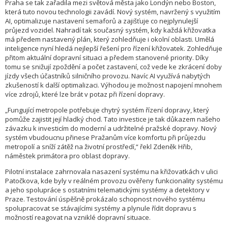
Praha se tak zařadila mezi světová města jako Londýn nebo Boston,
která tuto novou technologii zavádí. Nový systém, navržený s využitím
AI, optimalizuje nastavení semaforů a zajišťuje co nejplynulejší
průjezd vozidel. Nahradí tak současný systém, kdy každá křižovatka
má předem nastavený plán, který zohledňuje i okolní oblasti. Umělá
inteligence nyní hledá nejlepší řešení pro řízení křižovatek. Zohledňuje
přitom aktuální dopravní situaci a předem stanovené priority. Díky
tomu se snižují zpoždění a počet zastavení, což vede ke zkrácení doby
jízdy všech účastníků silničního provozu. Navíc AI využívá nabytých
zkušeností k další optimalizaci. Výhodou je možnost napojení mnohem
více zdrojů, které lze brát v potaz při řízení dopravy.
„Fungující metropole potřebuje chytrý systém řízení dopravy, který
pomůže zajistit její hladký chod. Tato investice je tak důkazem našeho
závazku k investicím do moderní a udržitelné pražské dopravy. Nový
systém vbudoucnu přinese Pražanům více komfortu při průjezdu
metropolí a sníží zátěž na životní prostředí,“ řekl Zdeněk Hřib,
náměstek primátora pro oblast dopravy.
Pilotní instalace zahrnovala nasazení systému na křižovatkách v ulici
Patočkova, kde byly v reálném provozu ověřeny funkcionality systému
a jeho spolupráce s ostatními telematickými systémy a detektory v
Praze. Testování úspěšně prokázalo schopnost nového systému
spolupracovat se stávajícími systémy a plynule řídit dopravu s
možností reagovat na vzniklé dopravní situace.