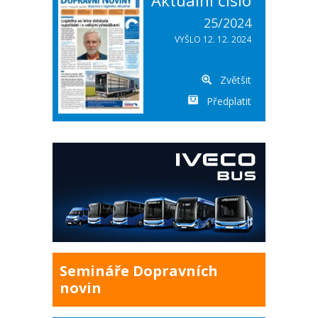
Aktuální číslo
25/2024
VYŠLO 12. 12. 2024
Zvětšit
Předplatit
Semináře Dopravních
novin