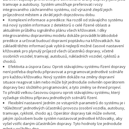
tramvaje a autobusy. Systém umožňuje preferovat i vozy
integrovaného záchranného systému, což výrazně zlepší jejich
průjezdnost městem a zkrátí jejich dojezdovou dobu.
Komplexní informace a predikce: Na rozdíl od stávajícího systému
má nový systém informace z detektorů o celé řízené oblasti a
aktuálním průběhu signálního plánu všech křižovatek. I díky
integrovanému dopravnímu modelu dokáže provádět krátkodobé
predikce a určovat budoucí dopravní poptávku na křižovatkách. Na
základě těchto informací pak vybírá nejlepší možné časové nastavení
křižovatek pro plynulý průjezd všech účastníků dopravy, včetně
osobních vozidel, tramvají, autobusů, nákladních vozidel, cyklistů a
chodců.
Efektivita a úspora času: Oproti stávajícímu systému řízení dopravy
není potřeba dopředu připravovat a programovat jednotlivé scénáře
pro každou křižovatku. Nový systém dokáže na změny dopravní
situace reagovat sám nebo může být jednoduše ovlivněn operátorem
dopravy bez složitého programování, a tyto změny se ihned projeví.
To přináší velkou časovou úsporu oproti stávajícímu systému, který
vyžaduje složitou přípravu jednotlivých scénářů řízení.
Flexibilní nastavení: Jedním ze vstupních parametrů do systému je i
“důležitost” jednotlivých účastníků provozu (osobní vozidla, autobusy,
tramvaje, cyklisté, chodci aj.). Operátor dopravy tak může ovlivnit,
jakým způsobem bude systém nastavovat jednotlivé křižovatky, aby
vyšel vstříc daným účastníkům dopravy. Tyto hodnoty lze jednoduše
měnit v průběhu dne.