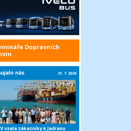
emináře Dopravních
ovin
ujalo nás
31. 7. 2026
V vzala zákazníky k Jadranu