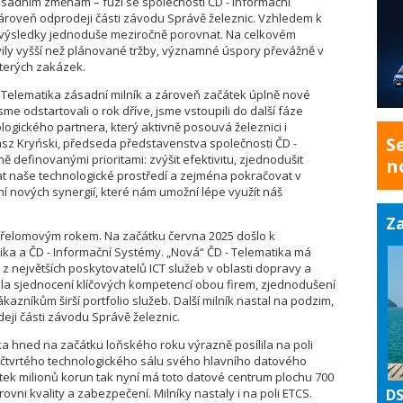
sadním změnám – fúzí se společností ČD - Informační
ároveň odprodeji části závodu Správě železnic. Vzhledem k
výsledky jednoduše meziročně porovnat. Na celkovém
vily vyšší než plánované tržby, významné úspory převážně v
kterých zakázek.
 Telematika zásadní milník a zároveň začátek úplně nové
e odstartovali o rok dříve, jsme vstoupili do další fáze
hnologického partnera, který aktivně posouvá železnici i
S
kasz Kryński, předseda představenstva společnosti ČD -
 definovanými prioritami: zvýšit efektivitu, zjednodušit
n
vat naše technologické prostředí a zejména pokračovat v
í nových synergií, které nám umožní lépe využít náš
Za
 přelomovým rokem. Na začátku června 2025 došlo k
tika a ČD - Informační Systémy. „Nová“ ČD - Telematika má
 z největších poskytovatelů ICT služeb v oblasti dopravy a
esla sjednocení klíčových kompetencí obou firem, zjednodušení
kazníkům širší portfolio služeb. Další milník nastal na podzim,
eji části závodu Správě železnic.
a hned na začátku loňského roku výrazně posílila na poli
iž čtvrtého technologického sálu svého hlavního datového
sítek milionů korun tak nyní má toto datové centrum plochu 700
ovni kvality a zabezpečení. Milníky nastaly i na poli ETCS.
DS