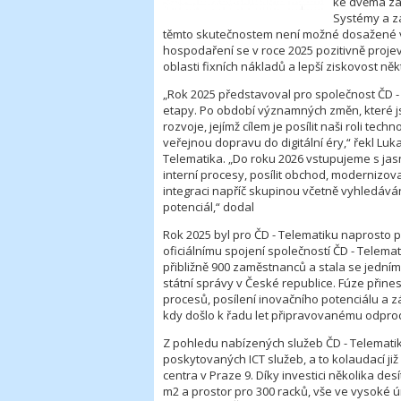
ke dvěma zá
Systémy a z
těmto skutečnostem není možné dosažené 
hospodaření se v roce 2025 pozitivně proje
oblasti fixních nákladů a lepší ziskovost ně
„Rok 2025 představoval pro společnost ČD -
etapy. Po období významných změn, které jsm
rozvoje, jejímž cílem je posílit naši roli tec
veřejnou dopravu do digitální éry,“ řekl Lu
Telematika. „Do roku 2026 vstupujeme s jasně
interní procesy, posílit obchod, modernizo
integraci napříč skupinou včetně vyhledáván
potenciál,“ dodal
Rok 2025 byl pro ČD - Telematiku naprosto
oficiálnímu spojení společností ČD - Telema
přibližně 900 zaměstnanců a stala se jedním
státní správy v České republice. Fúze přin
procesů, posílení inovačního potenciálu a zá
kdy došlo k řadu let připravovanému odprod
Z pohledu nabízených služeb ČD - Telematik
poskytovaných ICT služeb, a to kolaudací j
centra v Praze 9. Díky investici několika de
m2 a prostor pro 300 racků, vše ve vysoké úr