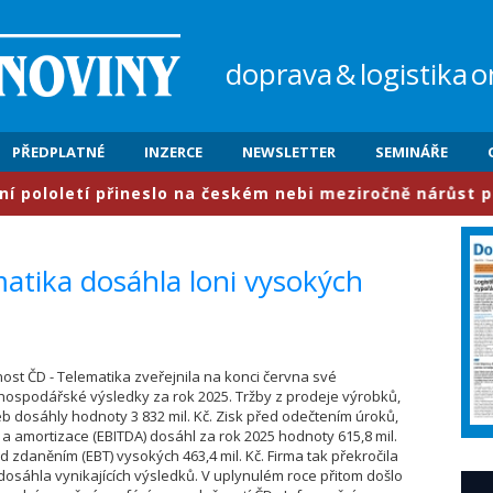
doprava
&
logistika
o
PŘEDPLATNÉ
INZERCE
NEWSLETTER
SEMINÁŘE
oletí přineslo na českém nebi meziročně nárůst provozu
matika dosáhla loni vysokých
čnost ČD - Telematika zveřejnila na konci června své
hospodářské výsledky za rok 2025. Tržby z prodeje výrobků,
eb dosáhly hodnoty 3 832 mil. Kč. Zisk před odečtením úroků,
 a amortizace (EBITDA) dosáhl za rok 2025 hodnoty 615,8 mil.
ed zdaněním (EBT) vysokých 463,4 mil. Kč. Firma tak překročila
dosáhla vynikajících výsledků. V uplynulém roce přitom došlo