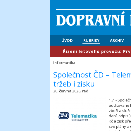
ÚVOD
RUBRIKY
ARCHIV
​Řízení letového provozu: První pol
Informatika
​Společnost ČD – Tele
tržeb i zisku
30. června 2026, red
1.7. - Spole
auditované 
zboží a služ
daní, odpisů
Kč a zisk př
své plány a 