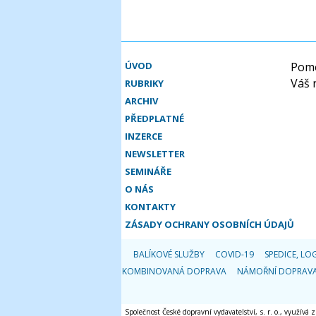
ÚVOD
Pomo
Váš 
RUBRIKY
ARCHIV
PŘEDPLATNÉ
INZERCE
NEWSLETTER
SEMINÁŘE
O NÁS
KONTAKTY
ZÁSADY OCHRANY OSOBNÍCH ÚDAJŮ
BALÍKOVÉ SLUŽBY
COVID-19
SPEDICE, LOG
KOMBINOVANÁ DOPRAVA
NÁMOŘNÍ DOPRAV
Společnost České dopravní vydavatelství, s. r. o., využívá