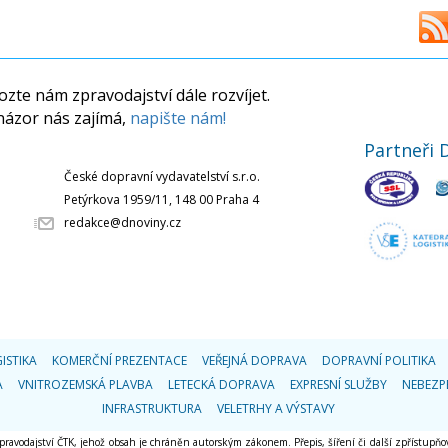
zte nám zpravodajství dále rozvíjet.
názor nás zajímá,
napište nám!
Partneři 
České dopravní vydavatelství s.r.o.
Petýrkova 1959/11, 148 00 Praha 4
redakce@dnoviny.cz
ISTIKA
KOMERČNÍ PREZENTACE
VEŘEJNÁ DOPRAVA
DOPRAVNÍ POLITIKA
A
VNITROZEMSKÁ PLAVBA
LETECKÁ DOPRAVA
EXPRESNÍ SLUŽBY
NEBEZP
INFRASTRUKTURA
VELETRHY A VÝSTAVY
 zpravodajství ČTK, jehož obsah je chráněn autorským zákonem. Přepis, šíření či další zpřístupňov