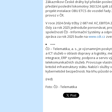
Zákazníkovi České dráhy byl předán posled
předání poslední lokomotivy 363.524 zpět z
projekt instalace OBU ETCS do vozidel řady 2
provoz v ČR.
V roce 2024 činily tržby 2 687 mil. Kč, EBITDA
čísly za rok 2025 jednoduše porovnávat, pro
společností ČD - Informační Systémy a odpr
zpráva za rok 2025 bude na
www.cdt.cz
zveř
••••
ČD – Telematika, a. s., je významným posky
a ICT služeb v oblasti dopravy a logistiky, m
integrace, ERP systémy, podpora a servis v
telekomunikačních služeb. Provozuje vlastní
kritické infrastruktury státu. Nabízí i služby
kybernetické bezpečnosti. Na trhu působí o
(red)
Foto: ČD - Telematika