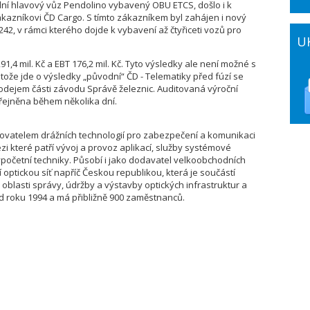
ní hlavový vůz Pendolino vybavený OBU ETCS, došlo i k
ákazníkovi ČD Cargo. S tímto zákazníkem byl zahájen i nový
42, v rámci kterého dojde k vybavení až čtyřiceti vozů pro
U
 291,4 mil. Kč a EBT 176,2 mil. Kč. Tyto výsledky ale není možné s
tože jde o výsledky „původní“ ČD - Telematiky před fúzí se
odejem části závodu Správě železnic. Auditovaná výroční
ejněna během několika dní.
tovatelem drážních technologií pro zabezpečení a komunikaci
ezi které patří vývoj a provoz aplikací, služby systémové
ýpočetní techniky. Působí i jako dodavatel velkoobchodních
 optickou síť napříč Českou republikou, která je součástí
 v oblasti správy, údržby a výstavby optických infrastruktur a
d roku 1994 a má přibližně 900 zaměstnanců.