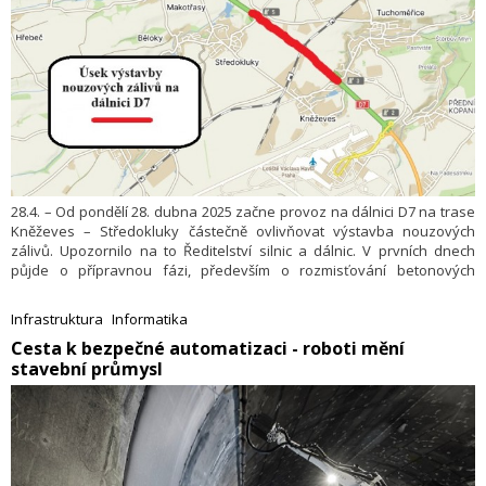
28.4. – Od pondělí 28. dubna 2025 začne provoz na dálnici D7 na trase
Kněževes – Středokluky částečně ovlivňovat výstavba nouzových
zálivů. Upozornilo na to Ředitelství silnic a dálnic. V prvních dnech
půjde o přípravnou fázi, především o rozmisťování betonových
svodidel po stranách dálnice, v místech plánované výstavby.
Infrastruktura
Informatika
​Cesta k bezpečné automatizaci - roboti mění
stavební průmysl