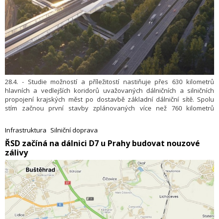
28.4. - Studie možností a příležitostí nastiňuje přes 630 kilometrů
hlavních a vedlejších koridorů uvažovaných dálničních a silničních
propojení krajských měst po dostavbě základní dálniční sítě. Spolu
stím začnou první stavby zplánovaných více než 760 kilometrů
vysokorychlostních tratí. Změní se i železniční uzly vPraze a Brně.
Příležitost dostane i vodní doprava.
Infrastruktura
Silniční doprava
​ŘSD začíná na dálnici D7 u Prahy budovat nouzové
zálivy