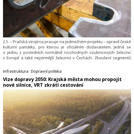
2.5. – Pražská strojírna pracuje na jedinečném projektu – opravě české
kulturní památky, pro kterou je oficiálním dodavatelem. Jedná se
o jednu z posledních normálně rozchodných ozubnicových železnic
v Evropě a také nejstrmější železnici v Čechách. Zkoušení segmentů
ozubnice trvalo 2 roky a hodnota projektu přesahuje 47 mil Kč.
Infrastruktura
Dopravní politika
​Vize dopravy 2050: Krajská města mohou propojit
nové silnice, VRT zkrátí cestování