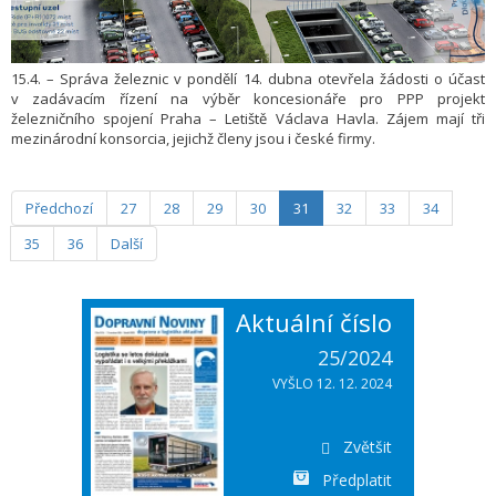
15.4. – Správa železnic v pondělí 14. dubna otevřela žádosti o účast
v zadávacím řízení na výběr koncesionáře pro PPP projekt
železničního spojení Praha – Letiště Václava Havla. Zájem mají tři
mezinárodní konsorcia, jejichž členy jsou i české firmy.
Předchozí
27
28
29
30
31
32
33
34
35
36
Další
Aktuální číslo
25/2024
VYŠLO 12. 12. 2024
Zvětšit
Předplatit