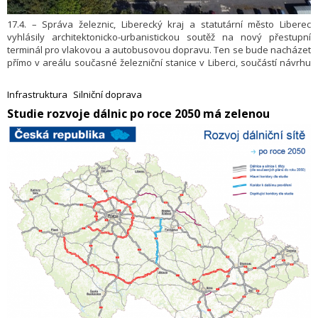
17.4. – Správa železnic, Liberecký kraj a statutární město Liberec
vyhlásily architektonicko-urbanistickou soutěž na nový přestupní
terminál pro vlakovou a autobusovou dopravu. Ten se bude nacházet
přímo v areálu současné železniční stanice v Liberci, součástí návrhu
budou i okolní dopravní a urbanistické vazby. Cílem soutěže je vybrat
nejvhodnější architektonickou koncepci a zároveň tým, který následně
Infrastruktura
Silniční doprava
zpracuje projektovou dokumentaci stavby.
​Studie rozvoje dálnic po roce 2050 má zelenou