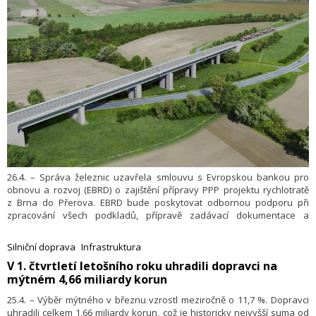
26.4. – Správa železnic uzavřela smlouvu s Evropskou bankou pro
obnovu a rozvoj (EBRD) o zajištění přípravy PPP projektu rychlotratě
z Brna do Přerova. EBRD bude poskytovat odbornou podporu při
zpracování všech podkladů, přípravě zadávací dokumentace a
samotném výběrovém řízení.
Silniční doprava
Infrastruktura
​V 1. čtvrtletí letošního roku uhradili dopravci na
mýtném 4,66 miliardy korun
25.4. – Výběr mýtného v březnu vzrostl meziročně o 11,7 %. Dopravci
uhradili celkem 1,66 miliardy korun, což je historicky nejvyšší suma od