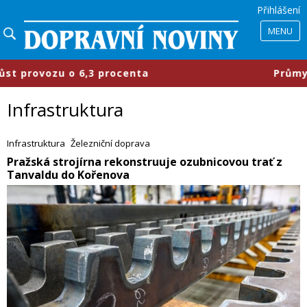
Přihlášení
MENU
 procenta
​Průmyslové parky se mě
Infrastruktura
Infrastruktura
Železniční doprava
​Pražská strojírna rekonstruuje ozubnicovou trať z
Tanvaldu do Kořenova