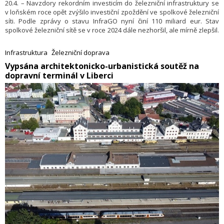
20.4. – Navzdory rekordním investicím do železniční infrastruktury se
v loňském roce opět zvýšilo investiční zpoždění ve spolkové železniční
síti. Podle zprávy o stavu InfraGO nyní činí 110 miliard eur. Stav
spolkové železniční sítě se v roce 2024 dále nezhoršil, ale mírně zlepšil.
Německé sdružení Allianz pro Schiene vidí ve zvláštním fondu pro
infrastrukturu a plánovaném fondu železniční infrastruktury
Infrastruktura
Železniční doprava
příležitost, jak v příštích letech snížit investiční zaostávání.
​Vypsána architektonicko-urbanistická soutěž na
dopravní terminál v Liberci