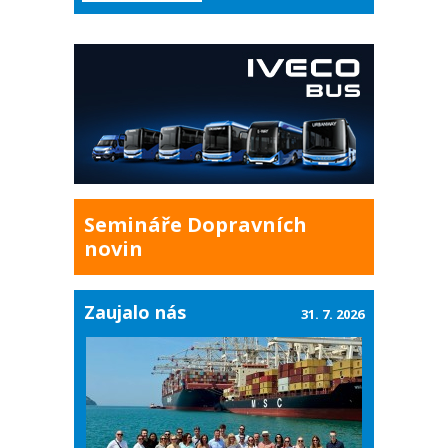
Semináře Dopravních
novin
Zaujalo nás
31. 7. 2026