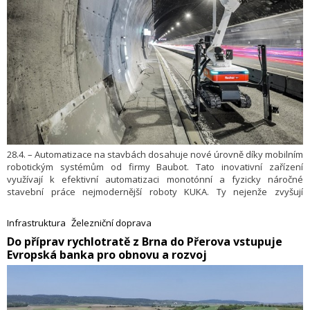
28.4. – Automatizace na stavbách dosahuje nové úrovně díky mobilním
robotickým systémům od firmy Baubot. Tato inovativní zařízení
využívají k efektivní automatizaci monotónní a fyzicky náročné
stavební práce nejmodernější roboty KUKA. Ty nejenže zvyšují
produktivitu, ale také výrazně zlepšují bezpečnost, protože nahrazují
rizikovou a vyčerpávající práci člověka.
Infrastruktura
Železniční doprava
​Do příprav rychlotratě z Brna do Přerova vstupuje
Evropská banka pro obnovu a rozvoj