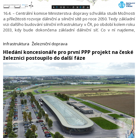
16.4. – Centrální komise Ministerstva dopravy schválila studii Možnosti
a příležitosti rozvoje dálniční a silniční sítě po roce 2050. Tedy základní
vizi dalšího budování silniční infrastruktury v ČR, po období kolem roku
2033, kdy bude dokončena základní dálniční síť. Co v ní najdeme,
k čemu má sloužit a jak se s ní bude dále pracovat? Ministerstvo
dopravy přináší základní shrnutí před tím, než ji bude podrobněji
Infrastruktura
Železniční doprava
prezentovat na konci dubna.
​Hledání koncesionáře pro první PPP projekt na české
železnici postoupilo do další fáze