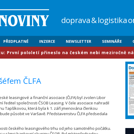
doprava
&
logistika
o
PŘEDPLATNÉ
INZERCE
NEWSLETTER
SEMINÁŘE
rvní pololetí přineslo na českém nebi meziročně nárůst
 šéfem ČLFA
ské leasingové a finanční asociace (ČLFA) byl zvolen Libor
 ředitel společnosti ČSOB Leasing. V čele asociace nahradil
inu Tapšíkovou, která byla k 1. září jmenována členkou
bude působit ve Varšavě. Představenstvu ČLFA předsedala
obnosti českého leasingového trhu od jeho samotného počátku.
c v rámci bankovní skupiny ČSOB. Byl místopředsedou