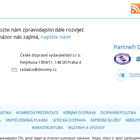
zte nám zpravodajství dále rozvíjet.
názor nás zajímá,
napište nám!
Partneři 
České dopravní vydavatelství s.r.o.
Petýrkova 1959/11, 148 00 Praha 4
redakce@dnoviny.cz
ISTIKA
KOMERČNÍ PREZENTACE
VEŘEJNÁ DOPRAVA
DOPRAVNÍ POLITIKA
A
VNITROZEMSKÁ PLAVBA
LETECKÁ DOPRAVA
EXPRESNÍ SLUŽBY
NEBEZP
INFRASTRUKTURA
VELETRHY A VÝSTAVY
 zpravodajství ČTK, jehož obsah je chráněn autorským zákonem. Přepis, šíření či další zpřístupňov