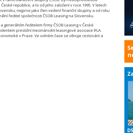
eské republice, a to od jeho založení v roce 1995. V letech
ovensku, nejprve jako člen vedení finanční skupiny a od roku
ální ředitel společnosti ČSOB Leasing na Slovensku.
a generálním ředitelem firmy ČSOB Leasing v České
identem prestižní mezinárodní leasingové asociace IFLA.
konomické v Praze. Ve volném čase se věnuje cestování a
S
n
Za
DS