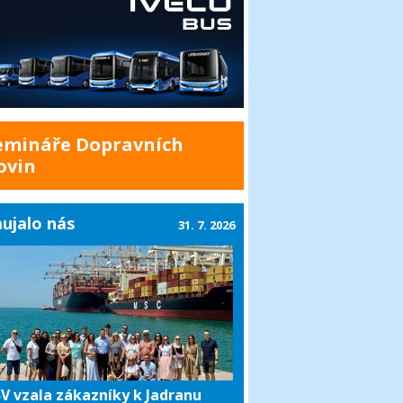
emináře Dopravních
ovin
ujalo nás
31. 7. 2026
V vzala zákazníky k Jadranu