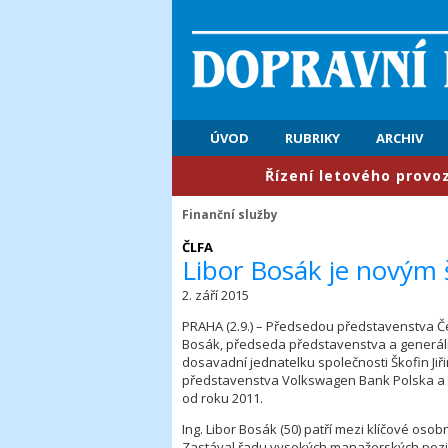
ÚVOD
RUBRIKY
ARCHIV
​Řízení letového provozu: P
Finanční služby
ČLFA
Libor Bosák je novým
2. září 2015
PRAHA (2.9.) – Předsedou představenstva Če
Bosák, předseda představenstva a generální
dosavadní jednatelku společnosti Škofin Jiř
představenstva Volkswagen Bank Polska a 
od roku 2011.
Ing. Libor Bosák (50) patří mezi klíčové os
Zastával řadu vysokých manažerských pozi