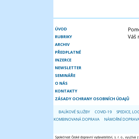
ÚVOD
Pomo
Váš 
RUBRIKY
ARCHIV
PŘEDPLATNÉ
INZERCE
NEWSLETTER
SEMINÁŘE
O NÁS
KONTAKTY
ZÁSADY OCHRANY OSOBNÍCH ÚDAJŮ
BALÍKOVÉ SLUŽBY
COVID-19
SPEDICE, LOG
KOMBINOVANÁ DOPRAVA
NÁMOŘNÍ DOPRAV
Společnost České dopravní vydavatelství, s. r. o., využívá