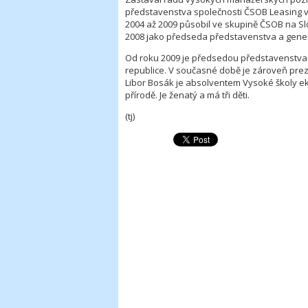
představenstva společnosti ČSOB Leasing v Č
2004 až 2009 působil ve skupině ČSOB na Sl
2008 jako předseda představenstva a gener
Od roku 2009 je předsedou představenstva 
republice. V současné době je zároveň prez
Libor Bosák je absolventem Vysoké školy e
přírodě. Je ženatý a má tři děti.
(tj)