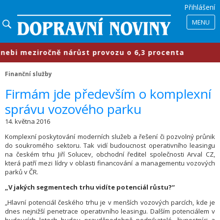
Přihlášení
MENU
i meziročně nárůst provozu o 6,3 procenta
Finanční služby
Firmám jde především o komplexní
správu vozového parku
14. května 2016
Komplexní poskytování moderních služeb a řešení či pozvolný průnik
do soukromého sektoru. Tak vidí budoucnost operativního leasingu
na českém trhu Jiří Solucev, obchodní ředitel společnosti Arval CZ,
která patří mezi lídry v oblasti financování a managementu vozových
parků v ČR.
„V jakých segmentech trhu vidíte potenciál růstu?“
„Hlavní potenciál českého trhu je v menších vozových parcích, kde je
dnes nejnižší penetrace operativního leasingu. Dalším potenciálem v