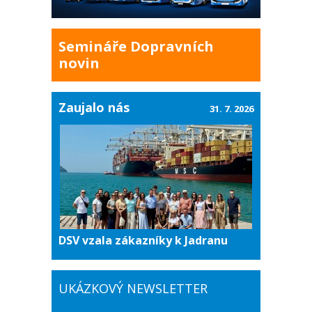
Semináře Dopravních
novin
Zaujalo nás
31. 7. 2026
DSV vzala zákazníky k Jadranu
UKÁZKOVÝ NEWSLETTER