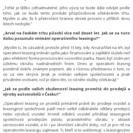
„Tohle je těžko odhadnutelné. Jeho vývoj se bude dále odvíjet podle
toho, jak se bude tento produkt přizpůsobovat očekáváním trhu.
Myslím si ale, že k překročení hranice deseti procent v příštích dvou
letech nedojde.“
„Arval na českém trhu působí více než deset let. Jak se za tuto
dobu posunulo vnímání operativního leasingu?“
„Myslím si, že zásadně, protože před 13 lety, kdy Arval přišel na trh, byl
operativní leasing vnímán spíše jako financování a zajištění služeb než
jako efektivní forma provozování vozového parku. Navíc byl znám jen
úzkému okruhu nadnárodních firem. Dnes je operativní leasing
poměrně dobře známým pojmem, ale s různou představou o tom, co
se za ním skrývá. Jinak je vnímán velkými společnostmi a jinak
privátními osobami, což je dáno tím, co od této služby očekávají.“
„Jak se podle vašich zkušeností leasing promítá do prodejů a
výroby automobilů v Česku?“
„Operativní leasing se promítá primárně právě do prodeje vozidel a
leasingové společnosti patří mezi velké odběratele většiny prodejců
nebo výrobců vozidel. Kromě odběrů vozidel přinášejí leasingové
společnosti prodejcům jistotu pravidelného obratu v oblasti
servisování vozidel, a to i po skončení záruční doby, což je pro ně na
operativním leasingu zajímavé. Ti, kteří si to uvědomují, s leasingovými