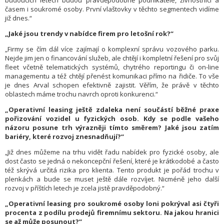
budoucích letech budou pravděpodobně podnikatelé, živnostníci a
časem i soukromé osoby. První vlaštovky v těchto segmentech vidíme
již dnes.“
„Jaké jsou trendy v nabídce firem pro letošní rok?“
„Firmy se čím dál více zajímají o komplexní správu vozového parku.
Nejde jim jen o financování služeb, ale chtějí i kompletní řešení pro svůj
fleet včetně telematických systémů, chytrého reportingu či on-line
managementu a též chtějí přenést komunikaci přímo na řidiče. To vše
je dnes Arval schopen efektivně zajistit. Věřím, že právě v těchto
oblastech máme trochu navrch oproti konkurenci.“
„Operativní leasing ještě zdaleka není součástí běžné praxe
pořizování vozidel u fyzických osob. Kdy se podle vašeho
názoru posune trh výrazněji tímto směrem? Jaké jsou zatím
bariéry, které rozvoj znesnadňují?“
„Již dnes můžeme na trhu vidět řadu nabídek pro fyzické osoby, ale
dost často se jedná o nekoncepční řešení, které je krátkodobé a často
též skrývá určitá rizika pro klienta. Tento produkt je pořád trochu v
plenkách a bude se muset ještě dále rozvíjet. Nicméně jeho další
rozvoj v příštích letech je zcela jistě pravděpodobný.“
„Operativní leasing pro soukromé osoby loni pokrýval asi čtyři
procenta z podílu prodejů firemnímu sektoru. Na jakou hranici
se až může posunout?“