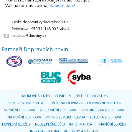
Váš názor nás zajímá,
napište nám!
České dopravní vydavatelství s.r.o.
Petýrkova 1959/11, 148 00 Praha 4
redakce@dnoviny.cz
Partneři Dopravních novin
BALÍKOVÉ SLUŽBY
COVID-19
SPEDICE, LOGISTIKA
KOMERČNÍ PREZENTACE
VEŘEJNÁ DOPRAVA
DOPRAVNÍ POLITIKA
SILNIČNÍ DOPRAVA
ŽELEZNIČNÍ DOPRAVA
KOMBINOVANÁ DOPRAVA
NÁMOŘNÍ DOPRAVA
VNITROZEMSKÁ PLAVBA
LETECKÁ DOPRAVA
EXPRESNÍ SLUŽBY
NEBEZPEČNÉ VĚCI
INFORMATIKA
FINANČNÍ SLUŽBY
INFRASTRUKTURA
VELETRHY A VÝSTAVY