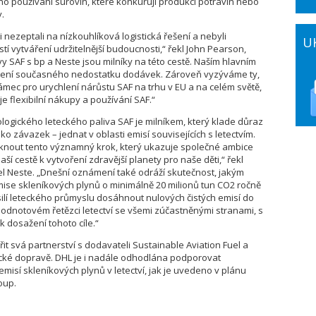
něno používání surovin, které konkurují produkci potravin nebo
.
 nezeptali na nízkouhlíková logistická řešení a nebyli
U
í vytváření udržitelnější budoucnosti,“ řekl John Pearson,
y SAF s bp a Neste jsou milníky na této cestě. Naším hlavním
 řešení současného nedostatku dodávek. Zároveň vyzýváme ty,
 rámec pro urychlení nárůstu SAF na trhu v EU a na celém světě,
 flexibilní nákupy a používání SAF.“
ogického leteckého paliva SAF je milníkem, který klade důraz
ko závazek – jednat v oblasti emisí souvisejících s letectvím.
knout tento významný krok, který ukazuje společné ambice
í cestě k vytvoření zdravější planety pro naše děti,“ řekl
el Neste. „Dnešní oznámení také odráží skutečnost, jakým
e skleníkových plynů o minimálně 20 milionů tun CO2 ročně
lí leteckého průmyslu dosáhnout nulových čistých emisí do
hodnotovém řetězci letectví se všemi zúčastněnými stranami, s
k dosažení tohoto cíle.“
řit svá partnerství s dodavateli Sustainable Aviation Fuel a
ecké dopravě. DHL je i nadále odhodlána podporovat
misí skleníkových plynů v letectví, jak je uvedeno v plánu
oup.