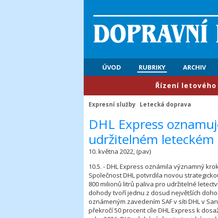
ÚVOD
RUBRIKY
ARCHIV
​Řízení letového provo
Expresní služby
Letecká doprava
DHL Express oznamuje
udržitelném leteckém 
10. května 2022, (pav)
10.5. - DHL Express oznámila významný krok s
Společnost DHL potvrdila novou strategicko
800 milionů litrů paliva pro udržitelné letect
dohody tvoří jednu z dosud největších dohod
oznámeným zavedením SAF v síti DHL v San 
překročí 50 procent cíle DHL Express k dosa