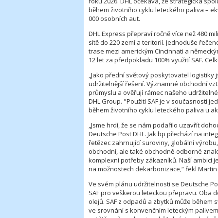
roku 2026. DHL očekává, že strategická spolu
během životního cyklu leteckého paliva – ekv
000 osobních aut.
DHL Express přepraví ročně více než 480 mi
sítě do 220 zemí a teritorií. Jednoduše řečeno
trase mezi americkým Cincinnati a německý
12 let za předpokladu 100% využití SAF. Ce
„Jako přední světový poskytovatel logistik
udržitelnější řešení. Významné obchodní vz
průmyslu a ověřují rámec našeho udržitelnéh
DHL Group. "Použití SAF je v současnosti je
během životního cyklu leteckého paliva u ak
„Jsme hrdí, že se nám podařilo uzavřít doho
Deutsche Post DHL. Jak bp přechází na int
řetězec zahrnující suroviny, globální výrobu,
obchodní, ale také obchodně-odborné znalo
komplexní potřeby zákazníků. Naší ambicí je 
na možnostech dekarbonizace,“ řekl Martin 
Ve svém plánu udržitelnosti se Deutsche Po
SAF pro veškerou leteckou přepravu. Oba 
olejů. SAF z odpadů a zbytků může během sv
ve srovnání s konvenčním leteckým palivem, 