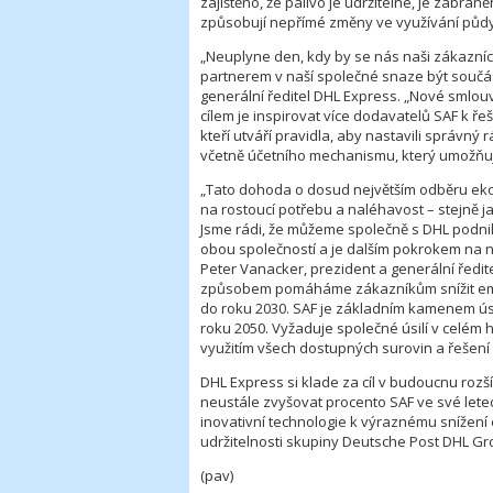
zajištěno, že palivo je udržitelné, je zabrá
způsobují nepřímé změny ve využívání půdy
„Neuplyne den, kdy by se nás naši zákazníci
partnerem v naší společné snaze být součást
generální ředitel DHL Express. „Nové smlouv
cílem je inspirovat více dodavatelů SAF k
kteří utváří pravidla, aby nastavili správný
včetně účetního mechanismu, který umožňuje
„Tato dohoda o dosud největším odběru ekol
na rostoucí potřebu a naléhavost – stejně ja
Jsme rádi, že můžeme společně s DHL podni
obou společností a je dalším pokrokem na naš
Peter Vanacker, prezident a generální ředit
způsobem pomáháme zákazníkům snížit emis
do roku 2030. SAF je základním kamenem úsi
roku 2050. Vyžaduje společné úsilí v celém 
využitím všech dostupných surovin a řešení 
DHL Express si klade za cíl v budoucnu rozší
neustále zvyšovat procento SAF ve své let
inovativní technologie k výraznému snížení e
udržitelnosti skupiny Deutsche Post DHL Gr
(pav)