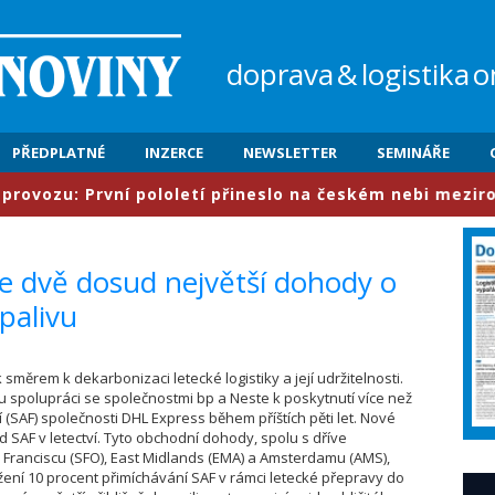
doprava
&
logistika
o
PŘEDPLATNÉ
INZERCE
NEWSLETTER
SEMINÁŘE
zu: První pololetí přineslo na českém nebi meziročně ná
 dvě dosud největší dohody o
palivu
měrem k dekarbonizaci letecké logistiky a její udržitelnosti.
u spolupráci se společnostmi bp a Neste k poskytnutí více než
ví (SAF) společnosti DHL Express během příštích pěti let. Nové
 SAF v letectví. Tyto obchodní dohody, spolu s dříve
Franciscu (SFO), East Midlands (EMA) a Amsterdamu (AMS),
žení 10 procent přimíchávání SAF v rámci letecké přepravy do