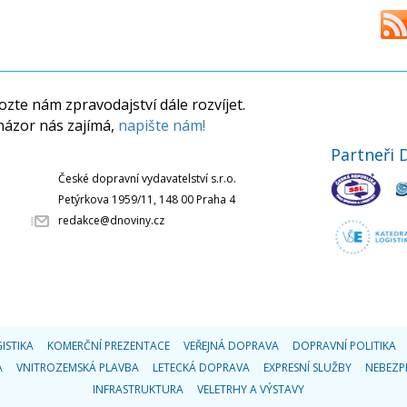
zte nám zpravodajství dále rozvíjet.
názor nás zajímá,
napište nám!
Partneři 
České dopravní vydavatelství s.r.o.
Petýrkova 1959/11, 148 00 Praha 4
redakce@dnoviny.cz
ISTIKA
KOMERČNÍ PREZENTACE
VEŘEJNÁ DOPRAVA
DOPRAVNÍ POLITIKA
A
VNITROZEMSKÁ PLAVBA
LETECKÁ DOPRAVA
EXPRESNÍ SLUŽBY
NEBEZP
INFRASTRUKTURA
VELETRHY A VÝSTAVY