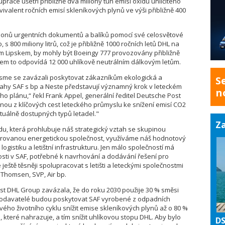
práce ušetří přibližně dva miliony tun emisí oxidu uhličitého
ivalent ročních emisí skleníkových plynů ve výši přibližně 400
lionů urgentních dokumentů a balíků pomocí své celosvětové
, s 800 miliony litrů, což je přibližně 1000 ročních letů DHL na
m Lipskem, by mohly být Boeingy 777 provozovány přibližně
lkem to odpovídá 12 000 uhlíkově neutrálním dálkovým letům.
y jsme se zavázali poskytovat zákazníkům ekologická a
S
tahy SAF s bp a Neste představují významný krok v leteckém
n
o plánu,“ řekl Frank Appel, generální ředitel Deutsche Post
dnou z klíčových cest leteckého průmyslu ke snížení emisí CO2
tuálně dostupných typů letadel."
Za
du, která prohlubuje náš strategický vztah se skupinou
egrovanou energetickou společnost, využíváme náš hodnotový
 logistiku a letištní infrastrukturu. Jen málo společností má
sti v SAF, potřebné k navrhování a dodávání řešení pro
ještě těsněji spolupracovat s letišti a leteckými společnostmi
Thomsen, SVP, Air bp.
st DHL Group zavázala, že do roku 2030 použije 30 % směsi
dodavatelé budou poskytovat SAF vyrobené z odpadních
ého životního cyklu snížit emise skleníkových plynů až o 80 %
které nahrazuje, a tím snížit uhlíkovou stopu DHL. Aby bylo
DS