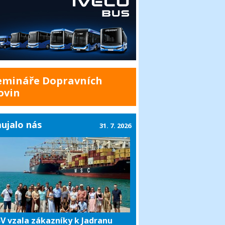
emináře Dopravních
ovin
ujalo nás
31. 7. 2026
V vzala zákazníky k Jadranu