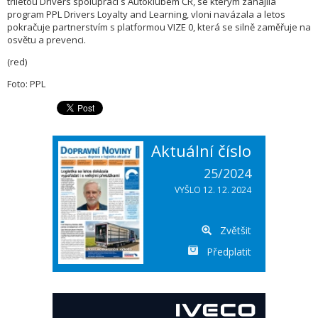
tříletou Drivers spolupráci s Autoklubem ČR, se kterým zahájila
program PPL Drivers Loyalty and Learning, vloni navázala a letos
pokračuje partnerstvím s platformou VIZE 0, která se silně zaměřuje na
osvětu a prevenci.
(red)
Foto: PPL
Aktuální číslo
25/2024
VYŠLO 12. 12. 2024
Zvětšit
Předplatit