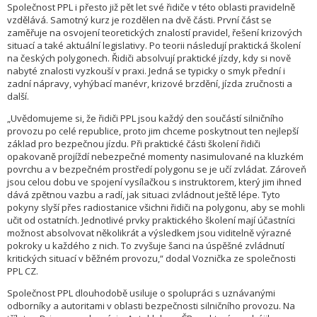
Společnost PPL i přesto již pět let své řidiče v této oblasti pravidelně
vzdělává. Samotný kurz je rozdělen na dvě části. První část se
zaměřuje na osvojení teoretických znalostí pravidel, řešení krizových
situací a také aktuální legislativy. Po teorii následují praktická školení
na českých polygonech. Řidiči absolvují praktické jízdy, kdy si nově
nabyté znalosti vyzkouší v praxi. Jedná se typicky o smyk přední i
zadní nápravy, vyhýbací manévr, krizové brzdění, jízda zručnosti a
další.
„Uvědomujeme si, že řidiči PPL jsou každý den součástí silničního
provozu po celé republice, proto jim chceme poskytnout ten nejlepší
základ pro bezpečnou jízdu. Při praktické části školení řidiči
opakovaně projíždí nebezpečné momenty nasimulované na kluzkém
povrchu a v bezpečném prostředí polygonu se je učí zvládat. Zároveň
jsou celou dobu ve spojení vysílačkou s instruktorem, který jim ihned
dává zpětnou vazbu a radí, jak situaci zvládnout ještě lépe. Tyto
pokyny slyší přes radiostanice všichni řidiči na polygonu, aby se mohli
učit od ostatních. Jednotlivé prvky praktického školení mají účastníci
možnost absolvovat několikrát a výsledkem jsou viditelně výrazné
pokroky u každého z nich. To zvyšuje šanci na úspěšné zvládnutí
kritických situací v běžném provozu,“ dodal Voznička ze společnosti
PPL CZ.
Společnost PPL dlouhodobě usiluje o spolupráci s uznávanými
odborníky a autoritami v oblasti bezpečnosti silničního provozu. Na