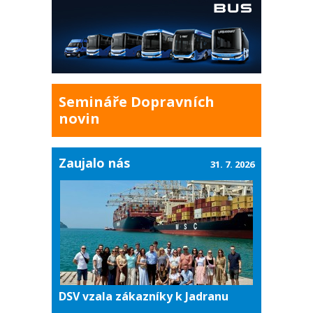
Semináře Dopravních
novin
Zaujalo nás
31. 7. 2026
DSV vzala zákazníky k Jadranu