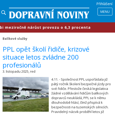
Přihlášení
MENU
eziročně nárůst provozu o 6,3 procenta
Balíkové služby
​PPL opět školí řidiče, krizové
situace letos zvládne 200
profesionálů
3. listopadu 2025, red
4.11. - Společnost PPL uspořádala již
pátý ročník školení bezpečné jízdy pro
své řidiče. Přestože česká legislativa
žádné vzdělávání řidičům balíkových
dopravců neukládá, PPL se k němu
dlouhodobě hlásí, čímž přispívá k
bezpečnosti na tuzemských silnicích.
Pravidelný nácvik proběhl letos již