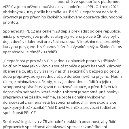
podruhé ve spolupráci s platformou
VIZE 0 a jde o běžnou součást aktivit společnosti PPL. Od roku 2021
obdobnými kurzy prošlo bezmála 700 řidičů. Bezpečnost na všech
úrovních je pro předního českého balíkového dopravce dlouhodobě
prioritou.
Společnost PPL CZ má celkem 28 dep a překladišť po celé republice,
místa pro výcvik jsou proto strategicky volena po celé ČR, aby byli v
dojezdové vzdálenosti pro všechna depa. V letošním roce proběhly
kurzy na polygonech v Sosnové, Brně a Vysokém Mýtu. Školení letos
opět absolvuje téměř 200 řidičů.
„Bezpečnost je pro nás v PPL jednou z hlavních priorit. Vzdělávání
řidičů vnímáme jako klíčovou součást péče o jejich bezpečí. Zároveň
dbáme na to, aby byly zásilky našich zákazníků v bezpečí po celou
dobu přepravy, od vyzvednutí až po doručení svému příjemci. Naším
cílem je minimalizovat škody, rozvíjet dovednosti řidičů a jejich
schopnost správně reagovat na krizové situace, a předcházet tak
dopravním nehodám, které mohou ohrozit je samotné, jiné osoby i
přepravované zásilky. Věříme, že profesionálně vyškolený
doručovatel znamená větší bezpečí na silnicích, méně škod a více
spokojených zákazníků,“ řekl David Voznička, provozní ředitel ze
společnosti PPL CZ.
Současná legislativa v ČR aktuálně neukládá povinnost, aby řidiči
přepravních společností absolvovali specializovaná školení.