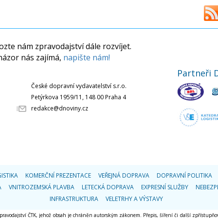
zte nám zpravodajství dále rozvíjet.
názor nás zajímá,
napište nám!
Partneři 
České dopravní vydavatelství s.r.o.
Petýrkova 1959/11, 148 00 Praha 4
redakce@dnoviny.cz
ISTIKA
KOMERČNÍ PREZENTACE
VEŘEJNÁ DOPRAVA
DOPRAVNÍ POLITIKA
A
VNITROZEMSKÁ PLAVBA
LETECKÁ DOPRAVA
EXPRESNÍ SLUŽBY
NEBEZP
INFRASTRUKTURA
VELETRHY A VÝSTAVY
 zpravodajství ČTK, jehož obsah je chráněn autorským zákonem. Přepis, šíření či další zpřístupňov