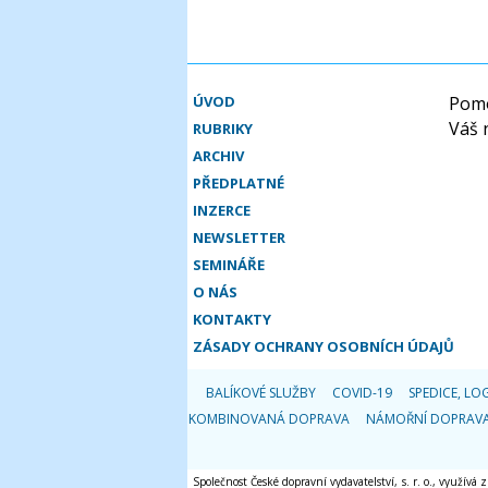
ÚVOD
Pomo
Váš 
RUBRIKY
ARCHIV
PŘEDPLATNÉ
INZERCE
NEWSLETTER
SEMINÁŘE
O NÁS
KONTAKTY
ZÁSADY OCHRANY OSOBNÍCH ÚDAJŮ
BALÍKOVÉ SLUŽBY
COVID-19
SPEDICE, LOG
KOMBINOVANÁ DOPRAVA
NÁMOŘNÍ DOPRAV
Společnost České dopravní vydavatelství, s. r. o., využívá