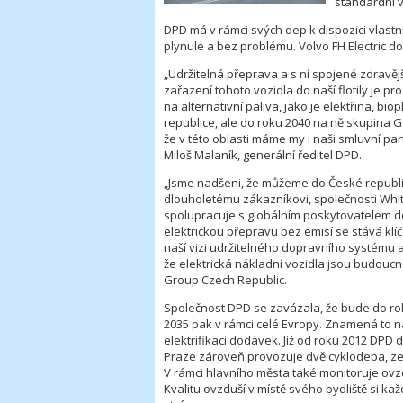
standardní v
DPD má v rámci svých dep k dispozici vlast
plynule a bez problému. Volvo FH Electric do
„Udržitelná přeprava a s ní spojené zdravější
zařazení tohoto vozidla do naší flotily je p
na alternativní paliva, jako je elektřina, 
republice, ale do roku 2040 na ně skupina Ge
že v této oblasti máme my i naši smluvní part
Miloš Malaník, generální ředitel DPD.
„Jsme nadšeni, že můžeme do České republi
dlouholetému zákazníkovi, společnosti WhiteT
spolupracuje s globálním poskytovatelem d
elektrickou přepravu bez emisí se stává k
naší vizi udržitelného dopravního systému a 
že elektrická nákladní vozidla jsou budoucn
Group Czech Republic.
Společnost DPD se zavázala, že bude do ro
2035 pak v rámci celé Evropy. Znamená to na
elektrifikaci dodávek. Již od roku 2012 DPD 
Praze zároveň provozuje dvě cyklodepa, ze k
V rámci hlavního města také monitoruje ovz
Kvalitu ovzduší v místě svého bydliště si k