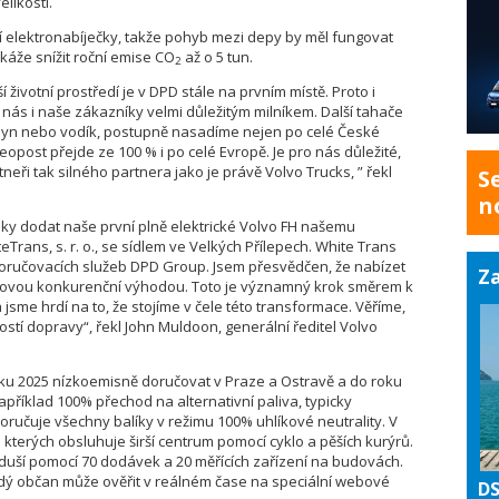
elikosti.
ní elektronabíječky, takže pohyb mezi depy by měl fungovat
káže snížit roční emise CO
až o 5 tun.
2
 životní prostředí je v DPD stále na prvním místě. Proto i
ro nás i naše zákazníky velmi důležitým milníkem. Další tahače
bioplyn nebo vodík, postupně nasadíme nejen po celé České
opost přejde ze 100 % i po celé Evropě. Je pro nás důležité,
neři tak silného partnera jako je právě Volvo Trucks, ” řekl
S
n
ky dodat naše první plně elektrické Volvo FH našemu
rans, s. r. o., se sídlem ve Velkých Přílepech. White Trans
oručovacích služeb DPD Group. Jsem přesvědčen, že nabízet
Za
líčovou konkurenční výhodou. Toto je významný krok směrem k
jsme hrdí na to, že stojíme v čele této transformace. Věříme,
ostí dopravy“, řekl John Muldoon, generální ředitel Volvo
ku 2025 nízkoemisně doručovat v Praze a Ostravě a do roku
příklad 100% přechod na alternativní paliva, typicky
doručuje všechny balíky v režimu 100% uhlíkové neutrality. V
terých obsluhuje širší centrum pomocí cyklo a pěších kurýrů.
duší pomocí 70 dodávek a 20 měřících zařízení na budovách.
aždý občan může ověřit v reálném čase na speciální webové
DS