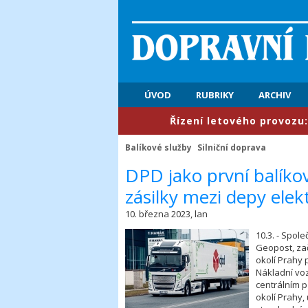
ÚVOD
RUBRIKY
ARCHIV
​Řízení letového provozu: První
Balíkové služby
Silniční doprava
​DPD jako první balíko
zásilky mezi depy el
10. března 2023, lan
10.3. - Spol
Geopost, zač
okolí Prahy p
Nákladní voz
centrálním p
okolí Prahy,