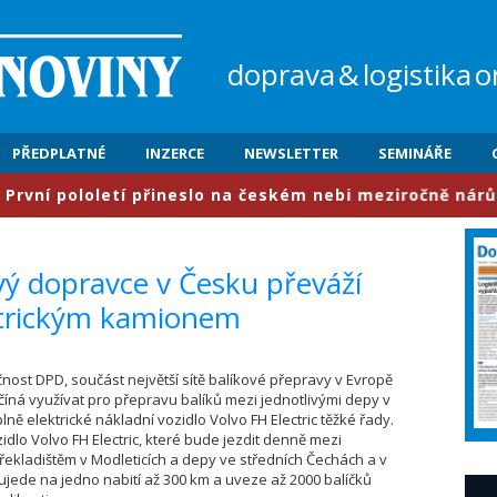
doprava
&
logistika
o
PŘEDPLATNÉ
INZERCE
NEWSLETTER
SEMINÁŘE
 pololetí přineslo na českém nebi meziročně nárůst pro
vý dopravce v Česku převáží
ektrickým kamionem
ečnost DPD, součást největší sítě balíkové přepravy v Evropě
íná využívat pro přepravu balíků mezi jednotlivými depy v
lně elektrické nákladní vozidlo Volvo FH Electric těžké řady.
idlo Volvo FH Electric, které bude jezdit denně mezi
řekladištěm v Modleticích a depy ve středních Čechách a v
 ujede na jedno nabití až 300 km a uveze až 2000 balíčků