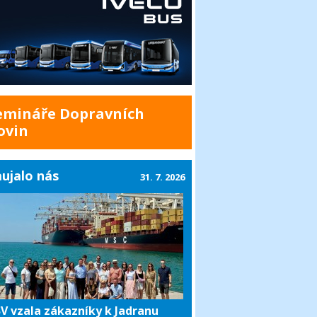
emináře Dopravních
ovin
ujalo nás
31. 7. 2026
V vzala zákazníky k Jadranu