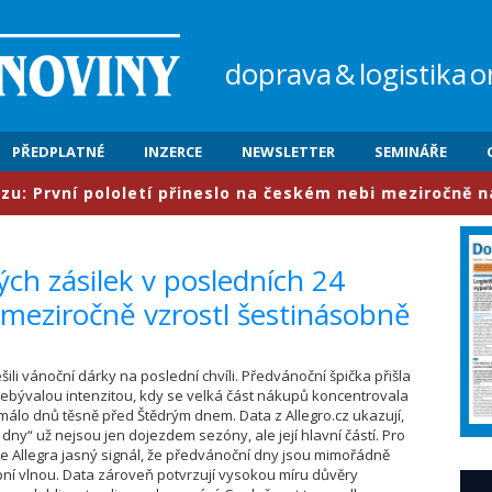
doprava
&
logistika
o
PŘEDPLATNÉ
INZERCE
NEWSLETTER
SEMINÁŘE
vní pololetí přineslo na českém nebi meziročně nárůst 
ných zásilek v posledních 24
meziročně vzrostl šestinásobně
řešili vánoční dárky na poslední chvíli. Předvánoční špička přišla
nebývalou intenzitou, kdy se velká část nákupů koncentrovala
málo dnů těsně před Štědrým dnem. Data z Allegro.cz ukazují,
 dny“ už nejsou jen dojezdem sezóny, ale její hlavní částí. Pro
dle Allegra jasný signál, že předvánoční dny jsou mimořádně
ní vlnou. Data zároveň potvrzují vysokou míru důvěry