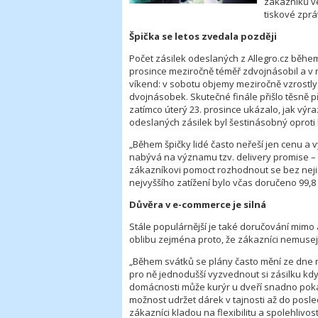
zákazníků ve
tiskové zprá
Špička se letos zvedala později
Počet zásilek odeslaných z Allegro.cz běhe
prosince meziročně téměř zdvojnásobil a v ná
víkend: v sobotu objemy meziročně vzrostly 
dvojnásobek. Skutečné finále přišlo těsně p
zatímco úterý 23. prosince ukázalo, jak výr
odeslaných zásilek byl šestinásobný oproti 
„Během špičky lidé často neřeší jen cenu a vý
nabývá na významu tzv. delivery promise – 
zákazníkovi pomoct rozhodnout se bez nejist
nejvyššího zatížení bylo včas doručeno 99,8 
Důvěra v e-commerce je silná
Stále populárnější je také doručování mimo
oblibu zejména proto, že zákazníci nemusej
„Během svátků se plány často mění ze dne n
pro ně jednodušší vyzvednout si zásilku kdyk
domácnosti může kurýr u dveří snadno pokaz
možnost udržet dárek v tajnosti až do posl
zákazníci kladou na flexibilitu a spolehlivos