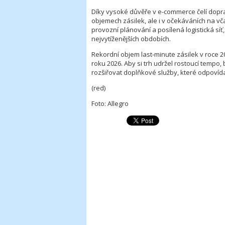
Díky vysoké důvěře v e-commerce čelí dopra
objemech zásilek, ale i v očekáváních na vč
provozní plánování a posílená logistická sí
nejvytíženějších obdobích.
Rekordní objem last-minute zásilek v roce
roku 2026. Aby si trh udržel rostoucí tempo,
rozšiřovat doplňkové služby, které odpovíd
(red)
Foto: Allegro