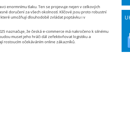
vci enormnímu tlaku. Ten se projevuje nejen v celkových
asné doručení za všech okolností. Klíčové jsou proto robustní
U
ť, které umožňují dlouhodobě zvládat poptávku i v
 2025 naznačuje, že česká e-commerce má nakročeno k silnému
 budou muset jeho hráči dál zefektivňovat logistiku a
ají rostoucím očekáváním online zákazníků.