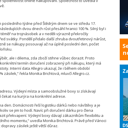
 spolehlivost online nakupování. Společnost to uvedla v
vě.
m posledního týdne před Štědrým dnem se ve středu 17.
sledujících dvou dnech růst přesáhl hranici 100 %. Silný byl i
téměř na trojnásobek a v neděli výrazně překročily
řed svátky. Pondělí přidalo další zhruba dvoutřetinový nárůst,
azně se nákupy posouvají až na úplně poslední den, počet
S
loňsku.
n
běr, ale i dilema, zda zboží stihne vůbec dorazit. Proto
konkrétní termín doručení zobrazený při nákupu, který má
oty. Interní data Allegro ukazují, že i během období
Za
% zásilek,“ řekla Monika Brichtová, mluvčí Allegro.cz.
 adresu. Výdejní místa a samoobslužné boxy si získávají
í čekat na kurýra na konkrétní adrese.
a den. Domácnosti řeší logistiku dárků nebo návštěvy a je
oliv se jim to hodí. Navíc při doručení dárku pro člena
it překvapení. Výdejní boxy dávají zákazníkům flexibilitu a
edního momentu,“ uvedla Monika Brichtová. Právě před Vánoci
DS
t dopravy zásilek ještě větší důraz.