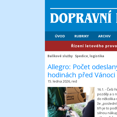
ÚVOD
RUBRIKY
ARCHIV
​Řízení letového provozu: Pr
Balíkové služby
Spedice, logistika
​Allegro: Počet odesla
hodinách před Vánoci 
15. ledna 2026, red
16.1. - Češi 
později a s 
do několika 
že „poslední
trh je to po
silnou nákup