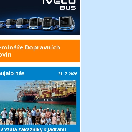
emináře Dopravních
ovin
ujalo nás
31. 7. 2026
V vzala zákazníky k Jadranu