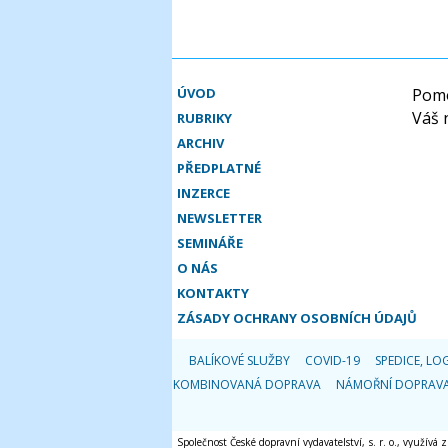
ÚVOD
Pomo
Váš 
RUBRIKY
ARCHIV
PŘEDPLATNÉ
INZERCE
NEWSLETTER
SEMINÁŘE
O NÁS
KONTAKTY
ZÁSADY OCHRANY OSOBNÍCH ÚDAJŮ
BALÍKOVÉ SLUŽBY
COVID-19
SPEDICE, LOG
KOMBINOVANÁ DOPRAVA
NÁMOŘNÍ DOPRAV
Společnost České dopravní vydavatelství, s. r. o., využívá