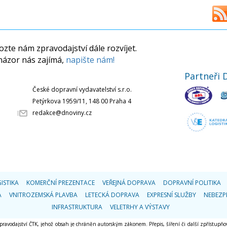
zte nám zpravodajství dále rozvíjet.
názor nás zajímá,
napište nám!
Partneři 
České dopravní vydavatelství s.r.o.
Petýrkova 1959/11, 148 00 Praha 4
redakce@dnoviny.cz
ISTIKA
KOMERČNÍ PREZENTACE
VEŘEJNÁ DOPRAVA
DOPRAVNÍ POLITIKA
A
VNITROZEMSKÁ PLAVBA
LETECKÁ DOPRAVA
EXPRESNÍ SLUŽBY
NEBEZP
INFRASTRUKTURA
VELETRHY A VÝSTAVY
 zpravodajství ČTK, jehož obsah je chráněn autorským zákonem. Přepis, šíření či další zpřístupňov