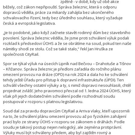
zpětně - v době, kdy už obě akce
běžely, což zákon nepřipouští. Správa železnic, která o odporu
dopravců věděla, práce za miliardy zahájila bez ukončeného
schvalovacího řízení, tedy bez úředního souhlasu, který vyžaduje
česká a evropská legislativa.
„Je to podobné, jako když začnete stavět rodinný dům bez stavebního
povolení. Správa železnic věděla, že jsme proti schválení výluk podali
rozklad k předsedovi ÚOHS a že se obrátíme na soud, pokud ten naše
námitky shodí ze stolu. Což se také stalo,“ řekl Jan Hruška ze
společnosti CityRail.
Spor se týkal výluk na úsecích Lipník nad Bečvou – Drahotuše a Tišnov
– Křižanov. Správa železnic je předloni zařadila do ročního plánu
omezení provozu na dráze (OPD) na rok 2024 a dala ho ke schválení
tehdy ještě Úřadu pro přístup k dopravní infrastruktuře (ÚPDI). Ten
schválil všechny ostatní výluky a ty, s nimiž dopravci nesouhlasili, chtěl
projednat zvlášť. Jeho pravomoci převzal od 1. ledna 2024 ÚOHS, který
však při jejich dodatečném schválení podle rozhodnutí soudu
postupoval v rozporu s platnou legislativou.
Soud dal za pravdu dopravcům CityRail a Arriva vlaky, kteří upozornili
na to, že schválení plánu omezení provozu až po fyzickém zahájení
prací bylo ze strany ÚOHS v rozporu se zákonem o dráhách. Podle
soudu je takový postup nejen nelogický, ale zejména protiprávní.
Výluky musí být schváleny předem, aby byl zajištěn rovný a