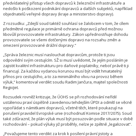
předvídatelný přístup všech dopravců k železniční infrastruktuře a
nedošlo k poškození podnikání dopravců a dalších subjektů, například
objednatelů veřejné dopravy (kraje a ministerstvo dopravy).
Z rozsudku: „Zdejší soud taktéž souhlasí se žalobcem v tom, že cílem
předmětné regulace je primárně ochrana dopravců před možnou
libovůlí provozovatele infrastruktury. Zákon upřednostňuje dohodu
provozovatele se všemi dotčenými dopravci na rozsahu změn a
omezení provozované drážní dopravy.“
„Správa železnic musí naslouchat dopravcům, protože ti jsou
odpovědní svým cestujícím. SŽ si musí uvědomit, že jejím posláním je
zajistit kvalitní infrastrukturu pro daňové poplatníky, neboť právě ti ji
financují. Za každou vydanou korunou musí být vidět hmatatelný
přínos pro cestujícího, a to za minimálního vlivu na provoz během
výluk,“ komentoval verdikt soudu Radim Jančura, majitel společnosti
RegioJet.
Rozsudek rovněž kritizuje, že ÚOHS se při rozhodování neřídil
ustálenou praxí úspěšně zavedenou tehdejším ÚPDI a odmítl se věcně
vypořádat s námitkami dopravců, včetně těch, které poukazují na
porušení pravidel Evropské unie (rozhodnutí Komise 2017/2075). Soud
také zdůraznil, že plán výluk musí být posuzován podle situace v době
rozhodování – pokud výluky již proběhly, nelze je zpětně „legalizovat“.
„Považujeme tento verdikt za krok k posílení právní jistoty a