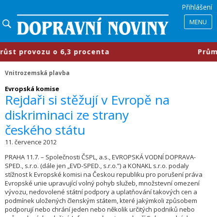
Přihlášení
MENU
t provozu o 6,3 procenta
​Průmyslo
Vnitrozemská plavba
Evropská komise
Rejdaři si stěžují v Evropě na
diskriminaci ze strany
českého státu
11. července 2012
PRAHA 11.7. – Společnosti ČSPL, a.s., EVROPSKÁ VODNÍ DOPRAVA-
SPED., s.r.o. (dále jen „EVD-SPED., s.r.o.”) a KONAKL s.r.o. podaly
stížnost k Evropské komisi na Českou republiku pro porušení práva
Evropské unie upravující volný pohyb služeb, množstevní omezení
vývozu, nedovolené státní podpory a uplatňování takových cen a
podmínek uložených členským státem, které jakýmkoli způsobem
podporují nebo chrání jeden nebo několik určitých podniků nebo