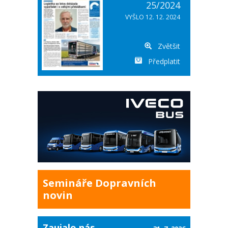
25/2024
VYŠLO 12. 12. 2024
Zvětšit
Předplatit
Semináře Dopravních
novin
Zaujalo nás