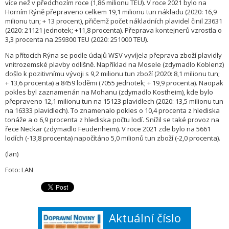
více než v předchozím roce (1,86 milionu TEU). V roce 2021 bylo na
Horním Rýně přepraveno celkem 19,1 milionu tun nákladu (2020: 16,9
milionu tun; + 13 procent), přičemž počet nákladních plavidel činil 23631
(2020: 21121 jednotek; +11,8 procenta). Přeprava kontejnerů vzrostla o
3,3 procenta na 259300 TEU (2020: 251000 TEU).
Na přítocích Rýna se podle údajů WSV vyvíjela přeprava zboží plavidly
vnitrozemské plavby odlišně. Například na Mosele (zdymadlo Koblenz)
došlo k pozitivnímu vývoji s 9,2 milionu tun zboží (2020: 8,1 milionu tun;
+ 13,6 procenta) a 8459 loděmi (7055 jednotek; + 19,9 procenta). Naopak
pokles byl zaznamenán na Mohanu (zdymadlo Kostheim), kde bylo
přepraveno 12,1 milionu tun na 15123 plavidlech (2020: 13,5 milionu tun
na 16333 plavidlech). To znamenalo pokles o 10,4 procenta z hlediska
tonáže a o 6,9 procenta z hlediska počtu lodí. Snížil se také provoz na
řece Neckar (zdymadlo Feudenheim). V roce 2021 zde bylo na 5661
lodích (‑13,8 procenta) napočítáno 5,0 milionů tun zboží (‑2,0 procenta).
(lan)
Foto: LAN
Aktuální číslo