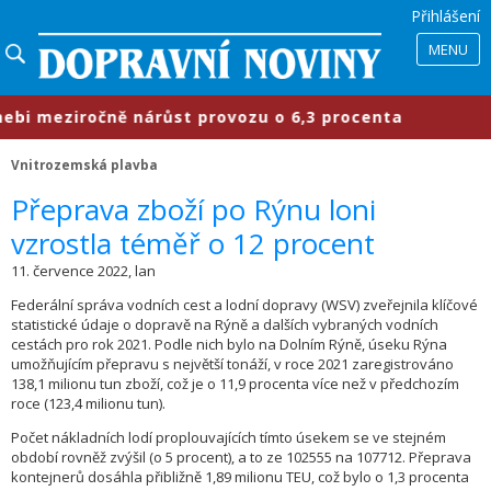
Přihlášení
MENU
i meziročně nárůst provozu o 6,3 procenta
Vnitrozemská plavba
​Přeprava zboží po Rýnu loni
vzrostla téměř o 12 procent
11. července 2022, lan
Federální správa vodních cest a lodní dopravy (WSV) zveřejnila klíčové
statistické údaje o dopravě na Rýně a dalších vybraných vodních
cestách pro rok 2021. Podle nich bylo na Dolním Rýně, úseku Rýna
umožňujícím přepravu s největší tonáží, v roce 2021 zaregistrováno
138,1 milionu tun zboží, což je o 11,9 procenta více než v předchozím
roce (123,4 milionu tun).
Počet nákladních lodí proplouvajících tímto úsekem se ve stejném
období rovněž zvýšil (o 5 procent), a to ze 102555 na 107712. Přeprava
kontejnerů dosáhla přibližně 1,89 milionu TEU, což bylo o 1,3 procenta