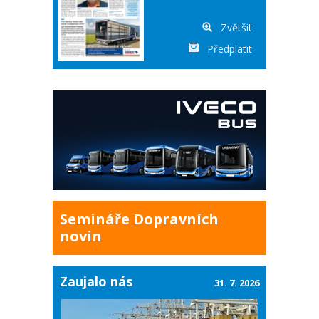
Zvětšit
Předplatit
Semináře Dopravních
novin
Zaujalo nás
31. 7. 2026