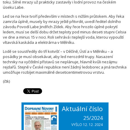
toku. Silné mrazy už prakticky zastavily i lodní provoz na českém
úseku Labe.
Led se na řece tvoří především v místech s nižším průtokem. Aby řeka
zamrzla úplně, musely by mrazy ještě přitvrdit, uvedl ředitel dolního
závodu Povodí Labe Jindřich Zídek. Aby řece hrozilo úplné pokrytí
ledem, musí se delší dobu držet teploty pod minus deseti stupni Celsia
ve dne a minus 15 v noci. Roli sehrává i teplejší voda, kterou vypouští
vltavská kaskáda a elektrárna v Mělníku.
Lodě se soustředily do tří kotvišť – v Děčíně, Ústí a v Mělníku – a
posádky je musí obsekávat, aby led nerozdrtil trupy. Nasazení
techniky na vyčištění přístavů se neplánuje, hlavně kvůli nezájmu
rejdařů. Stejně v České republice není žádný ledoborec a jiná technika
umožňuje rozbíjet maximálně deseticentimetrovou vrstvu.
(čtk)
Aktuální číslo
25/2024
VYŠLO 12. 12. 2024