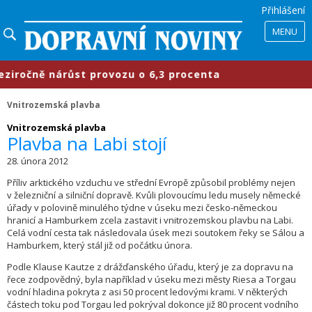
Přihlášení
MENU
ročně nárůst provozu o 6,3 procenta
Vnitrozemská plavba
Vnitrozemská plavba
Plavba na Labi stojí
28. února 2012
Příliv arktického vzduchu ve střední Evropě způsobil problémy nejen
v železniční a silniční dopravě. Kvůli plovoucímu ledu musely německé
úřady v polovině minulého týdne v úseku mezi česko-německou
hranicí a Hamburkem zcela zastavit i vnitrozemskou plavbu na Labi.
Celá vodní cesta tak následovala úsek mezi soutokem řeky se Sálou a
Hamburkem, který stál již od počátku února.
Podle Klause Kautze z drážďanského úřadu, který je za dopravu na
řece zodpovědný, byla například v úseku mezi městy Riesa a Torgau
vodní hladina pokryta z asi 50 procent ledovými krami. V některých
částech toku pod Torgau led pokrýval dokonce již 80 procent vodního