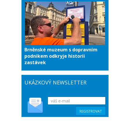
Brněnské muzeum s dopravním
podnikem odkryje historii
zastávek
UKÁZKOVÝ NEWSLETTER