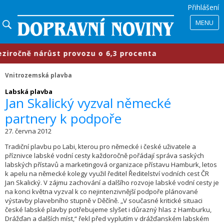
Přihlášení
MENU
očně nárůst provozu o 6,3 procenta
Vnitrozemská plavba
Labská plavba
Jan Skalický vyzval německé
partnery k podpoře
27. června 2012
Tradiční plavbu po Labi, kterou pro německé i české uživatele a
příznivce labské vodní cesty každoročně pořádají správa saských
labských přístavů a marketingová organizace přístavu Hamburk, letos
k apelu na německé kolegy využil ředitel Ředitelství vodních cest ČR
Jan Skalický. V zájmu zachování a dalšího rozvoje labské vodní cesty je
na konci května vyzval k co nejintenzivnější podpoře plánované
výstavby plavebního stupně v Děčíně. „V současné kritické situaci
české labské plavby potřebujeme slyšet i důrazný hlas z Hamburku,
Drážďan a dalších míst,“ řekl před vyplutím v drážďanském labském