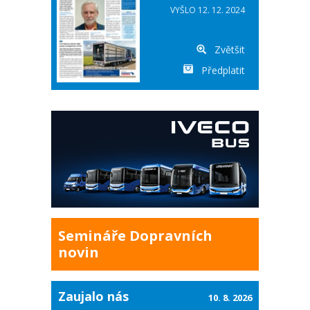
VYŠLO 12. 12. 2024
Zvětšit
Předplatit
Semináře Dopravních
novin
Zaujalo nás
10. 8. 2026