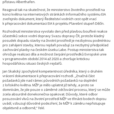
přístavu Alberthafen.
Reagoval tak na skutečnost, že ministerstvo životního prostředí na
konci května na internetových stránkách Informačního systému EIA
zveřejnilo dokument, který Ředitelství vodních cest opět vrací
k přepracování dokumentaci EIA k projektu Plavební stupeň Děčín.
Rozhodnutí ministerstva vyvolalo den před plavbou bouřlivé reakce
účastníků sekce vodní dopravy Svazu dopravy ČR, protože kladný
posudek dopadu stavby na životní prostředí je nezbytnou podmínkou
pro zahájení stavby, kterou rejdaři považují za nezbytný předpoklad
zachování plavby na českém úseku Labe. Postup ministerstva tak
ohrožuje realizaci díla a možnost čerpání prostředků Evropské unie
v programovém období 2014 až 2020 a zhoršuje kritickou
hospodářskou situaci českých rejdařů.
Jan Skalický zpochybnil kompetentnost úředníka, který o druhém
vrácení dokumentace k přepracování rozhodl. „Značná část
požadavků jde nad rámec původních požadavků na doplnění
z loňského května. MŽP je mělo uplatnit již tehdy, a proto se
domnívám, že jde pouze o záměrné zdržování procesu, který se může
zcela absurdně donekonečna opakovat. Důvody, které odbor
posuzování vlivů na životní prostředí MŽP ve třinácti bodech dopisu
uvádí, vzbuzují důvodné podezření, že MŽP k záměru nepřistupuje
objektivně a odborně,“ řekl.