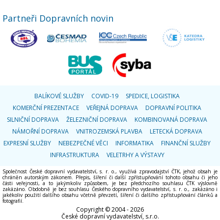
Partneři Dopravních novin
BALÍKOVÉ SLUŽBY
COVID-19
SPEDICE, LOGISTIKA
KOMERČNÍ PREZENTACE
VEŘEJNÁ DOPRAVA
DOPRAVNÍ POLITIKA
SILNIČNÍ DOPRAVA
ŽELEZNIČNÍ DOPRAVA
KOMBINOVANÁ DOPRAVA
NÁMOŘNÍ DOPRAVA
VNITROZEMSKÁ PLAVBA
LETECKÁ DOPRAVA
EXPRESNÍ SLUŽBY
NEBEZPEČNÉ VĚCI
INFORMATIKA
FINANČNÍ SLUŽBY
INFRASTRUKTURA
VELETRHY A VÝSTAVY
Společnost České dopravní vydavatelství, s. r. o., využívá zpravodajství ČTK, jehož obsah je
chráněn autorským zákonem. Přepis, šíření či další zpřístupňování tohoto obsahu či jeho
části veřejnosti, a to jakýmkoliv způsobem, je bez předchozího souhlasu ČTK výslovně
zakázáno. Obdobně je bez souhlasu Českého dopravního vydavatelství, s. r. o., zakázáno i
jakékoliv použití dalšího obsahu včetně převzetí, šíření či dalšího zpřístupňování článků a
fotografií.
Copyright © 2004 - 2026
České dopravní vydavatelství, s.r.o.