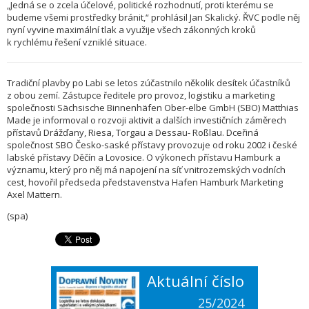
„Jedná se o zcela účelové, politické rozhodnutí, proti kterému se
budeme všemi prostředky bránit,“ prohlásil Jan Skalický. ŘVC podle něj
nyní vyvine maximální tlak a využije všech zákonných kroků
k rychlému řešení vzniklé situace.
Tradiční plavby po Labi se letos zúčastnilo několik desítek účastníků
z obou zemí. Zástupce ředitele pro provoz, logistiku a marketing
společnosti Sächsische Binnenhäfen Ober-elbe GmbH (SBO) Matthias
Made je informoval o rozvoji aktivit a dalších investičních záměrech
přístavů Drážďany, Riesa, Torgau a Dessau- Roßlau. Dceřiná
společnost SBO Česko-saské přístavy provozuje od roku 2002 i české
labské přístavy Děčín a Lovosice. O výkonech přístavu Hamburk a
významu, který pro něj má napojení na síť vnitrozemských vodních
cest, hovořil předseda představenstva Hafen Hamburk Marketing
Axel Mattern.
(spa)
Aktuální číslo
25/2024