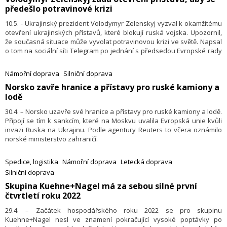
předešlo potravinové krizi
10.5. - Ukrajinský prezident Volodymyr Zelenskyj vyzval k okamžitému
otevření ukrajinských přístavů, které blokují ruská vojska. Upozornil,
že současná situace může vyvolat potravinovou krizi ve světě. Napsal
o tom na sociální síti Telegram po jednání s předsedou Evropské rady
Charlesem Michelem, který přicestoval do ukrajinského přístavního
města Oděsa.
Námořní doprava
Silniční doprava
​Norsko zavře hranice a přístavy pro ruské kamiony a
lodě
30.4. – Norsko uzavře své hranice a přístavy pro ruské kamiony a lodě.
Připojí se tím k sankcím, které na Moskvu uvalila Evropská unie kvůli
invazi Ruska na Ukrajinu. Podle agentury Reuters to včera oznámilo
norské ministerstvo zahraničí.
Spedice, logistika
Námořní doprava
Letecká doprava
Silniční doprava
​Skupina Kuehne+Nagel má za sebou silné první
čtvrtletí roku 2022
29.4. – Začátek hospodářského roku 2022 se pro skupinu
Kuehne+Nagel nesl ve znamení pokračující vysoké poptávky po