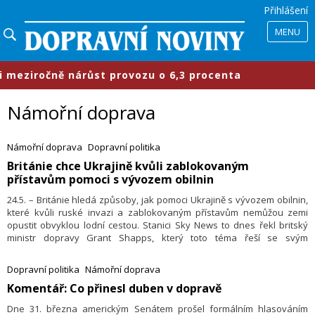
Přihlášení
MENU
ziročně nárůst provozu o 6,3 procenta
Námořní doprava
Námořní doprava
Dopravní politika
​Británie chce Ukrajině kvůli zablokovaným
přístavům pomoci s vývozem obilnin
24.5. – Británie hledá způsoby, jak pomoci Ukrajině s vývozem obilnin,
které kvůli ruské invazi a zablokovaným přístavům nemůžou zemi
opustit obvyklou lodní cestou. Stanici Sky News to dnes řekl britský
ministr dopravy Grant Shapps, který toto téma řeší se svým
ukrajinským protějškem Oleksandrem Kubrakovem. Ukrajina kvůli
válce čelí problémům, jak vyvézt téměř 25 milionů tun obilí, přičemž
Dopravní politika
Námořní doprava
jeho nedostatek může ohrozit miliony hladovějících lidí v chudých
​Komentář: Co přinesl duben v dopravě
zemích.
Dne 31. března americkým Senátem prošel formálním hlasováním