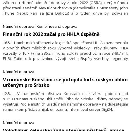
zákon o reformě námořní dopravy z roku 2022 (OSRA), který v únoru
představili senátoři Amy Klobucharová (demokratka z Minnesoty) John
Thune (republikán za Jižní Dakotu) a o týden dříve byl schválen
Výborem pro obchod, vědu a dopravu. Senát je nyní připraven
k jednání se Sněmovnou reprezentantů, aby našel kompromis, který
Námořní doprava
Kombinovaná doprava
by podepsal americký prezident.
Finanční rok 2022 začal pro HHLA úspěšně
16.5. - Hamburská přístavní a logistická společnost HHLA zaznamenala
v prvních třech měsících roku výborné výsledky. Tržby skupiny HHLA
vzrostly o 10,7 % na 386,2 milionu EUR (v předchozím roce 348,7 mil.
EUR). Zatímco k pozitivnímu vývoji tržeb přispěly všechny segmenty
skupiny, nárůst provozního výsledku skupiny (EBIT) ovlivnily nárůst
poplatků za skladování v segmentu kontejnerů a další zvýšení podílu
Námořní doprava
železnice na celkové intermodální přepravě HHLA. Provozní výsledek
V rumunské Konstanci se potopila loď s ruským uhlím
skupiny (EBIT) se zvýšil o 15,9 % na 53,7 milionu EUR (v předchozím roce
určeným pro Srbsko
46,3 mil. EUR). Marže EBIT tak dosáhla 13,9 % (v předchozím roce
13,3 %). Zisk po zdanění vzrostl o 7,0 % na 22,8 milionu EUR (předchozí
12.5. - V rumunském přístavu Konstanca se včera potopila loď
rok: 21,3 mil. EUR).
s 1500 tunami ruského uhlí směřujícího do Srbska. Příčiny nehody se
vyšetřují. Podle místních úřadů není námořní doprava v nejdůležitějším
rumunském přístavu nijak omezena, informoval server Digi24.
Námořní doprava
Volodymyr Zelenskyj žádá otevření přístavů, aby se