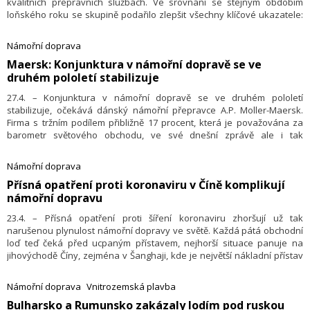
kvalitních přepravních službách. Ve srovnání se stejným obdobím
loňského roku se skupině podařilo zlepšit všechny klíčové ukazatele:
čistý obrat vzrostl o 68 % na 10,2 miliardy CHF, EBIT o 160 % na
1,1 miliardy CHF, výnosy o 162 % na 832 milionů CHF a volné cash flow
Námořní doprava
o téměř 1 miliardu CHF. Konverzní poměr, který vyjadřuje podíl EBIT na
​Maersk: Konjunktura v námořní dopravě se ve
hrubém zisku skupiny, dosáhl 38,1 %.
druhém pololetí stabilizuje
27.4. – Konjunktura v námořní dopravě se ve druhém pololetí
stabilizuje, očekává dánský námořní přepravce A.P. Moller-Maersk.
Firma s tržním podílem přibližně 17 procent, která je považována za
barometr světového obchodu, ve své dnešní zprávě ale i tak
s ohledem na vysoké sazby za přepravu kontejnerů zvýšila výhled
zisku na letošní rok. Prognóza Maersku bude patrně vnímána jako
Námořní doprava
negativní signál pro světovou ekonomiku, uvedla společnost
​Přísná opatření proti koronaviru v Číně komplikují
Alphaliner.
námořní dopravu
23.4. – Přísná opatření proti šíření koronaviru zhoršují už tak
narušenou plynulost námořní dopravy ve světě. Každá pátá obchodní
loď teď čeká před ucpaným přístavem, nejhorší situace panuje na
jihovýchodě Číny, zejména v Šanghaji, kde je největší nákladní přístav
na světě. Napsal to server časopisu Fortune.
Námořní doprava
Vnitrozemská plavba
Bulharsko a Rumunsko zakázaly lodím pod ruskou