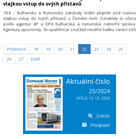
vlajkou vstup do svých přístavů
18.4. - Bulharsko a Rumunsko zakázaly lodím plujícím pod ruskou
vlajkou vstup do svých přístavů v Černém moři. Oznámily to včera
podle agentur AP a DPA bulharská a rumunská námořní správa.
Agentury upozornily, že opatření je součástí nového balíku sankcí vůči
Rusku, který minulý týden přijala Evropská unie.
Předchozí
18
19
20
21
22
23
24
25
26
27
Další
Aktuální číslo
25/2024
VYŠLO 12. 12. 2024
Zvětšit
Předplatit