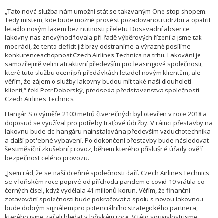
„Tato nová služba nám umožní stát se takzvaným One stop shopem.
Tedy místem, kde bude možné provést požadovanou údržbu a opatřit
letadlo novým lakem bez nutnosti přeletu. Dosavadní absence
lakovny nás znevýhodňovala při řadě výběrových řízení a jsme tak
moc rádi, že tento deficit již brzy odstraníme a výrazně posílíme
konkurenceschopnost Czech Airlines Technics na trhu. Lakování je
samozřejmě velmi atraktivní především pro leasingové společnosti,
které tuto službu ocení při předávkách letadel novým klientům, ale
věřím, že zájem o služby lakovny budou mít také naši dlouholetí
klienti,“ řekl Petr Doberský, předseda představenstva společnosti
Czech Airlines Technics.
Hangár S o výměře 2100 metrů čtverečných byl otevřen v roce 2018 a
doposud se využíval pro potřeby traťové údržby. V rámci přestavby na
lakovnu bude do hangáru nainstalována především vzduchotechnika
a další potřebné vybavení.
Po dokončení přestavby bude následovat
šestiměsíční zkušební provoz, během kterého příslušné úřady ověří
bezpečnost celého provozu.
„Jsem rád, že se naší dceřiné společnosti daří. Czech Airlines Technics
se v loňském roce poprvé od příchodu pandemie covid-19 vrátila do
černých čísel, když vydělala 41 milionů korun. Věřím, že finanční
zotavování společnosti bude pokračovat a spolu s novou lakovnou
bude dobrým signálem pro potenciálního strategického partnera,
kterého jsme začali hledat v loňském roce. V této souvislosti jsme