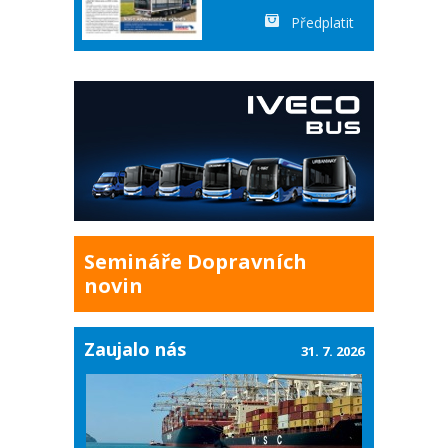
Předplatit
Semináře Dopravních
novin
Zaujalo nás
31. 7. 2026