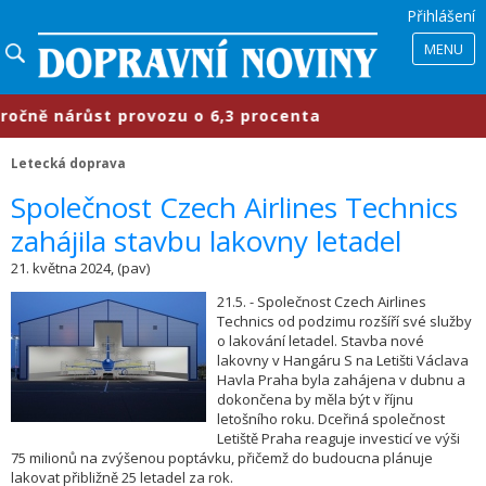
Přihlášení
MENU
ně nárůst provozu o 6,3 procenta
​
Letecká doprava
Společnost Czech Airlines Technics
zahájila stavbu lakovny letadel
21. května 2024, (pav)
21.5. - Společnost Czech Airlines
Technics od podzimu rozšíří své služby
o lakování letadel. Stavba nové
lakovny v Hangáru S na Letišti Václava
Havla Praha byla zahájena v dubnu a
dokončena by měla být v říjnu
letošního roku. Dceřiná společnost
Letiště Praha reaguje investicí ve výši
75 milionů na zvýšenou poptávku, přičemž do budoucna plánuje
lakovat přibližně 25 letadel za rok.