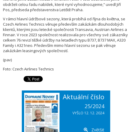
obdrželi celou řadu nabídek, které nyní vyhodnocujeme,“ uvedl Jiří
Pos, předseda představenstva Letiště Praha.
V rámci hlavní údržbové sezony, která probíhá od října do května, se
Czech Airlines Technics věnuje především zakázkám dlouhodobých
klientů, kterými jsou letecké společnosti Transavia, Austrian Airlines a
Finnair. V roce 2023 společnost realizovala pro všechny své zákazníky
celkem 76 revizí těžké údržby na letadlech typu B737, B737 MAX, A320
Family i A321neo. Především mimo hlavní sezonu se pak věnuje
zakázkám leasingových společností.
(pav)
Foto: Czech Airlines Technics
Aktuální číslo
25/2024
VYŠLO 12. 12. 2024
Zvětšit