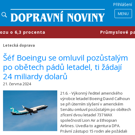
Přihlášení
MENU
o 6,3 procenta
​Průmyslové parky 
Letecká doprava
​Šéf Boeingu se omluvil pozůstalým
po obětech pádů letadel, ti žádají
24 miliardy dolarů
21. června 2024
21.6. - Výkonný ředitel amerického
výrobce letadel Boeing David Calhoun
se při úterním slyšení v americkém
Senátu omluvil pozůstalým po obětech
zřícení dvou letadel 737 MAX
společností Lion Air a Ethiopian
Airlines. Uvedla to agentura DPA.
Právní zástupci 15 rodin ale požádali