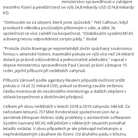
ministerstvo spravedlnosti o zahájení
trestního řízení a peněžní trest ve výši 24,8 miliardy USD (574,8 miliardy
Kč).
"Omlouvám se za utrpení, které jsme způsobili," řekl Calhoun, když
promluvil k několika pozůstalým přítomným v sále, a slíbil, že
společnost se více zaměří na bezpečnost. "(Stabilizační systém) MCAS
a Boeing nesou odpovědnost za tyto pády," dodal.
"Protože zločin Boeingu je nejsmrtelnější zločin spáchaný soukromou
firmou v americké historii, maximální pokuta ve výši více než 24 miliard
dolarů je právně odůvodněná a jednoznačně adekvátní," napsal v
dopise ministerstvu spravedlnosti Paul Cassel, právní zástupce 15
rodin, jejichž příbuzní při neštěstích zahynuli.
Příbuzní zároveň podle agentury Reuters připustili možnost snížit
pokutu o 14 až 22 miliard USD, pokud se Boeing zaváže strženou
částku investovat do nezávislého monitoringu a dalších zlepšení v
oblasti bezpečnosti a dodržování předpisů.
Celkem při obou neštěstích v letech 2018 a 2019 zahynulo 346 lidí. Za
nehodami letounů 737 MAX 8 indonéské společnosti Lion Air a
aerolinek Ethiopian Airlines stály problémy s asistenčním softwarem.
Systém nazvaný MCAS měl pilotům v některých situacích pomáhal
letadlo ovládat. V obou případech je ale překvapil nečekaným a
nepředvídatelným zásahem do řízení. Od druhého pádu v březnu