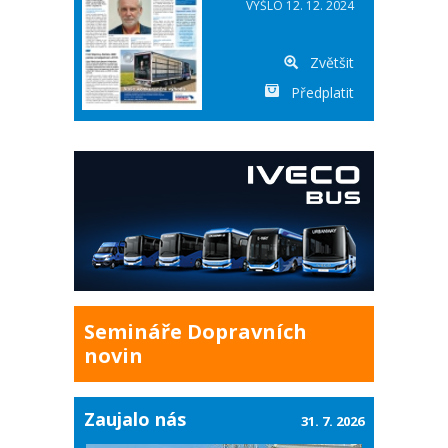
VYŠLO 12. 12. 2024
Zvětšit
Předplatit
Semináře Dopravních
novin
Zaujalo nás
31. 7. 2026