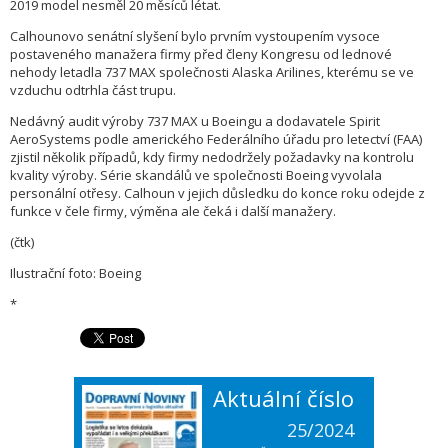
2019 model nesměl 20 měsíců létat.
Calhounovo senátní slyšení bylo prvním vystoupením vysoce
postaveného manažera firmy před členy Kongresu od lednové
nehody letadla 737 MAX společnosti Alaska Arilines, kterému se ve
vzduchu odtrhla část trupu.
Nedávný audit výroby 737 MAX u Boeingu a dodavatele Spirit
AeroSystems podle amerického Federálního úřadu pro letectví (FAA)
zjistil několik případů, kdy firmy nedodržely požadavky na kontrolu
kvality výroby. Série skandálů ve společnosti Boeing vyvolala
personální otřesy. Calhoun v jejich důsledku do konce roku odejde z
funkce v čele firmy, výměna ale čeká i další manažery.
(čtk)
Ilustrační foto: Boeing
*
Aktuální číslo
25/2024