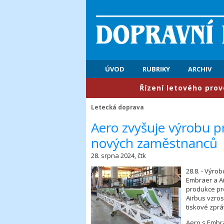
ÚVOD
RUBRIKY
ARCHIV
​Řízení letového provozu: P
Letecká doprava
Aero zvyšuje výrobu p
nových zaměstnanců
28. srpna 2024, čtk
28.8. - Výro
Embraer a Ai
produkce pr
Airbus vzros
tiskové zprá
Aero s Embra