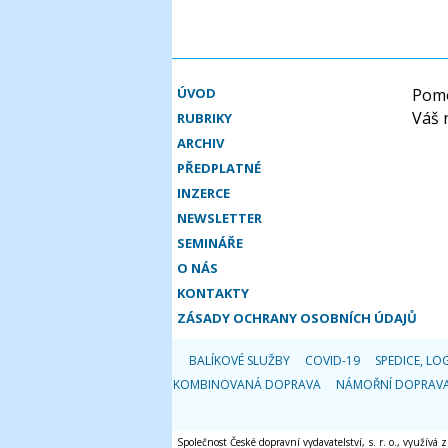
ÚVOD
Pomo
Váš 
RUBRIKY
ARCHIV
PŘEDPLATNÉ
INZERCE
NEWSLETTER
SEMINÁŘE
O NÁS
KONTAKTY
ZÁSADY OCHRANY OSOBNÍCH ÚDAJŮ
BALÍKOVÉ SLUŽBY
COVID-19
SPEDICE, LOG
KOMBINOVANÁ DOPRAVA
NÁMOŘNÍ DOPRAV
Společnost České dopravní vydavatelství, s. r. o., využívá