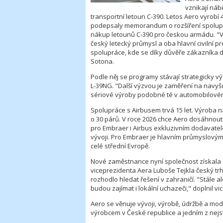
vznikají náb
transportní letoun C-390. Letos Aero vyrobí 
podepsaly memorandum o rozšíření spolupr
nákup letounů C-390 pro českou armádu. "Vl
český letecký průmysl a oba hlavní civilní 
spolupráce, kde se díky důvěře zákazníka da
Sotona.
Podle něj se programy stávají strategicky 
L-39NG. "Další výzvou je zaměření na navyšov
sériové výroby podobné té v automobilovém 
Spolupráce s Airbusem trvá 15 let. Výroba 
o 30 párů. V roce 2026 chce Aero dosáhnout 
pro Embraer i Airbus exkluzivním dodavatelem
vývoji. Pro Embraer je hlavním průmyslovým
celé střední Evropě.
Nové zaměstnance nyní společnost získala z 
viceprezidenta Aera Luboše Tejkla český tr
rozhodlo hledat řešení v zahraničí. "Stále a
budou zajímat i lokální uchazeči," doplnil vi
Aero se věnuje vývoji, výrobě, údržbě a mode
výrobcem v České republice a jedním z nejst