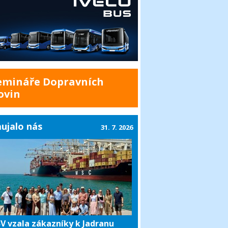
emináře Dopravních
ovin
ujalo nás
31. 7. 2026
V vzala zákazníky k Jadranu