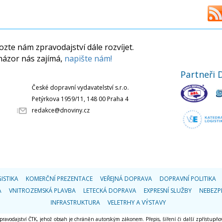
zte nám zpravodajství dále rozvíjet.
názor nás zajímá,
napište nám!
Partneři 
České dopravní vydavatelství s.r.o.
Petýrkova 1959/11, 148 00 Praha 4
redakce@dnoviny.cz
ISTIKA
KOMERČNÍ PREZENTACE
VEŘEJNÁ DOPRAVA
DOPRAVNÍ POLITIKA
A
VNITROZEMSKÁ PLAVBA
LETECKÁ DOPRAVA
EXPRESNÍ SLUŽBY
NEBEZP
INFRASTRUKTURA
VELETRHY A VÝSTAVY
 zpravodajství ČTK, jehož obsah je chráněn autorským zákonem. Přepis, šíření či další zpřístupňov