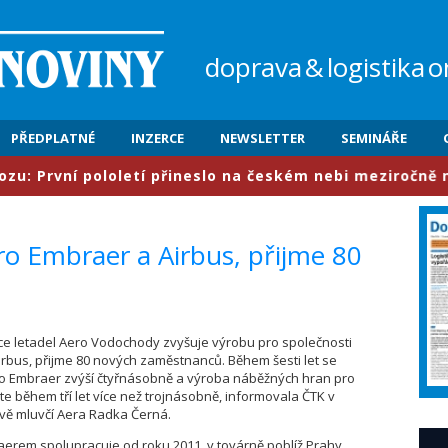
doprava
&
logistika
o
PŘEDPLATNÉ
INZERCE
NEWSLETTER
SEMINÁŘE
rvní pololetí přineslo na českém nebi meziročně nárůst
ro Embraer a Airbus, přijme 80
bce letadel Aero Vodochody zvyšuje výrobu pro společnosti
rbus, přijme 80 nových zaměstnanců. Během šesti let se
o Embraer zvýší čtyřnásobně a výroba náběžných hran pro
te během tří let více než trojnásobně, informovala ČTK v
vě mluvčí Aera Radka Černá.
erem spolupracuje od roku 2011, v továrně poblíž Prahy