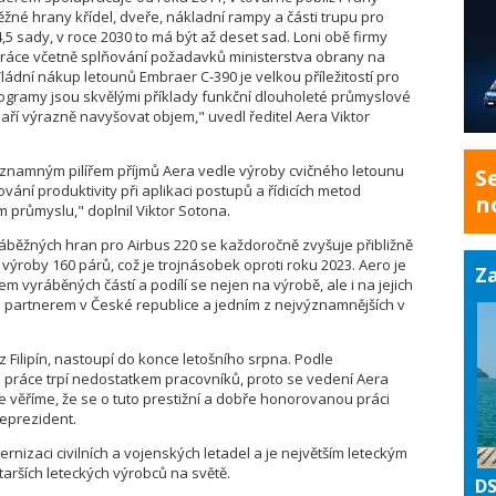
ěžné hrany křídel, dveře, nákladní rampy a části trupu pro
4,5 sady, v roce 2030 to má být až deset sad. Loni obě firmy
áce včetně splňování požadavků ministerstva obrany na
ádní nákup letounů Embraer C-390 je velkou příležitostí pro
programy jsou skvělými příklady funkční dlouholeté průmyslové
ří výrazně navyšovat objem," uvedl ředitel Aera Viktor
významným pilířem příjmů Aera vedle výroby cvičného letounu
S
ání produktivity při aplikaci postupů a řídicích metod
n
průmyslu," doplnil Viktor Sotona.
náběžných hran pro Airbus 220 se každoročně zvyšuje přibližně
výroby 160 párů, což je trojnásobek oproti roku 2023. Aero je
Za
 vyráběných částí a podílí se nejen na výrobě, ale i na jejich
 partnerem v České republice a jedním z nejvýznamnějších v
Filipín, nastoupí do konce letošního srpna. Podle
h práce trpí nedostatkem pracovníků, proto se vedení Aera
le věříme, že se o tuto prestižní a dobře honorovanou práci
ceprezident.
rnizaci civilních a vojenských letadel a je největším leteckým
arších leteckých výrobců na světě.
DS