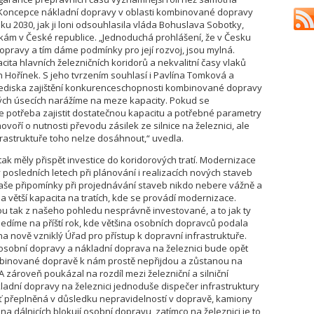
že Koncepce nákladní dopravy v oblasti kombinované dopravy
ku 2030, jak ji loni odsouhlasila vláda Bohuslava Sobotky,
nkám v České republice. „Jednoduchá prohlášení, že v Česku
ravy a tím dáme podmínky pro její rozvoj, jsou mylná.
a hlavních železničních koridorů a nekvalitní časy vlaků
 Hořínek. S jeho tvrzením souhlasí i Pavlína Tomková a
z hlediska zajištění konkurenceschopnosti kombinované dopravy
terých úsecích narážíme na meze kapacity. Pokud se
 potřeba zajistit dostatečnou kapacitu a potřebné parametry
ovoří o nutnosti převodu zásilek ze silnice na železnici, ale
frastruktuře toho nelze dosáhnout,“ uvedla.
ak měly přispět investice do koridorových tratí. Modernizace
 posledních letech při plánování i realizacích nových staveb
Naše připomínky při projednávání staveb nikdo nebere vážně a
 větší kapacita na tratích, kde se provádí modernizace.
ou tak z našeho pohledu nesprávně investované, a to jak ty
hledíme na příští rok, kde většina osobních dopravců podala
 nově vzniklý Úřad pro přístup k dopravní infrastruktuře.
y osobní dopravy a nákladní doprava na železnici bude opět
ombinované dopravě k nám prostě nepřijdou a zůstanou na
k. A zároveň poukázal na rozdíl mezi železniční a silniční
adní dopravy na železnici jednoduše dispečer infrastruktury
trať přeplněná v důsledku nepravidelností v dopravě, kamiony
na dálnicích blokují osobní dopravu, zatímco na železnici je to