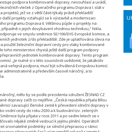
existuje podpora kombinované dopravy, nesouhlasí a uvádí,
elezničních vleček z Operačního programu Doprava I. stát v
rojektů, jež se z větší části týkaly právě překladišť
U
alší projekty vztahující se k výstavbě a modernizaci
ho programu Doprava II. Většinou půjde o projekty na
ť, případně o jejich dovybavení vhodnou technikou,“ řekla.
odporuje ve smyslu směrnice 92/106/EHS Evropské komise, a
ravních jednotek z/do překladiště. Zde je uplatňována sleva na
 za použití železniční dopravní cesty pro vlaky kombinované
le toho ministerstvo chystá ještě další program podpory
přepravních jednotek kombinované dopravy. Tento program
misí. „Je nutné si v této souvislosti uvědomit, že jakákoliv
aná veřejná podpora, musí být schválená Evropskou komisí.
je administrativně a především časově náročný, a to
la.
e náročný, mělo by se podle prezidenta sdružení ŽESNAD CZ
é dopravy začít co nejdříve. „Česká republika přijala Bílou
rnicí zavazující členské země k převedení silniční dopravy v
ebo vodní cesty do roku 2030 a k budování tzv. zelených
Směrnice byla přijata v roce 2011 a po sedmi letech se v
dčovalo nějaké změně vedoucí k jejímu plnění. Operátoři
t srovnatelné podmínky se silniční přepravou v rámci
je garance přepravních časů významnější roli než samotná