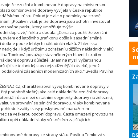
ozvoje železniční a kombinované dopravy na ministerstvu
oblasti kombinované dopravy vyvíjela v České republice
podářskému růstu. Pokud jde ale o podmínky na straně
m. „Pozitivní však je, že dopravci jsou ochotni investovat
 vozového parku, který umožňuje zvýšit
dní dopravě,“ řekla a dodala: „Cena za použití železniční
ni, ovšem od letošního grafikonu došlo k zásadní změně
ji dotkne pouze lehkých nákladních vlaků. Z hlediska
S
edojde, i když určitému zdražení u těžších nákladních vlaků
lína Tomková považuje stav některých hlavních tratí ve
n
í nákladní dopravu důležité. „Mám na mysli vyčerpanou
ršující se technický stav nejzatíženějších úseků, jehož
e oddalování zásadních modernizačních akcí,“ uvedla Pavlína
Za
 ŽESNAD CZ, charakterizoval vývoj kombinované dopravy v
. Prý podobně složitý jako celé nákladní železniční dopravy.
tenciál růstu mezi ostatními segmenty dopravy na železnici,
valitu ve srovnání se silniční dopravou. Vlaky kombinované
 z pohledu kvality trasy poskytované manažerem
 konec za veškerou osobní dopravu. Častá omezení provozu na
tou opět nákladní vlaky včetně těch zajišťujících
ombinované dopravy ze strany státu. Pavlína Tomková s
DS