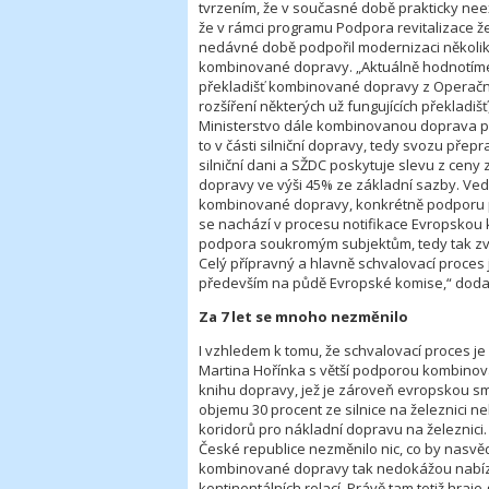
tvrzením, že v současné době prakticky ne
že v rámci programu Podpora revitalizace ž
nedávné době podpořil modernizaci několika p
kombinované dopravy. „Aktuálně hodnotíme d
překladišť kombinované dopravy z Operační
rozšíření některých už fungujících překladiš
Ministerstvo dále kombinovanou doprava p
to v části silniční dopravy, tedy svozu přep
silniční dani a SŽDC poskytuje slevu z ceny
dopravy ve výši 45% ze základní sazby. Ved
kombinované dopravy, konkrétně podporu 
se nachází v procesu notifikace Evropskou ko
podpora soukromým subjektům, tedy tak zv
Celý přípravný a hlavně schvalovací proces 
především na půdě Evropské komise,“ doda
Za 7 let se mnoho nezměnilo
I vzhledem k tomu, že schvalovací proces j
Martina Hořínka s větší podporou kombinovan
knihu dopravy, jež je zároveň evropskou smě
objemu 30 procent ze silnice na železnici n
koridorů pro nákladní dopravu na železnici. 
České republice nezměnilo nic, co by nasvě
kombinované dopravy tak nedokážou nabíze
kontinentálních relací. Právě tam totiž hra