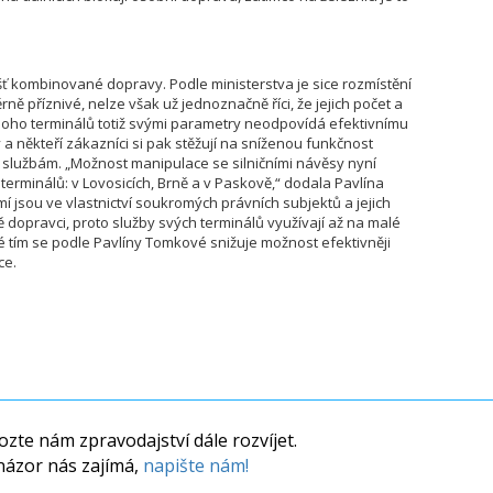
šť kombinované dopravy. Podle ministerstva je sice rozmístění
ně příznivé, nelze však už jednoznačně říci, že jejich počet a
Mnoho terminálů totiž svými parametry neodpovídá efektivnímu
někteří zákazníci si pak stěžují na sníženou funkčnost
ch službám. „Možnost manipulace se silničními návěsy nyní
terminálů: v Lovosicích, Brně a v Paskově,“ dodala Pavlína
jsou ve vlastnictví soukromých právních subjektů a jejich
dopravci, proto služby svých terminálů využívají až na malé
é tím se podle Pavlíny Tomkové snižuje možnost efektivněji
ce.
zte nám zpravodajství dále rozvíjet.
názor nás zajímá,
napište nám!