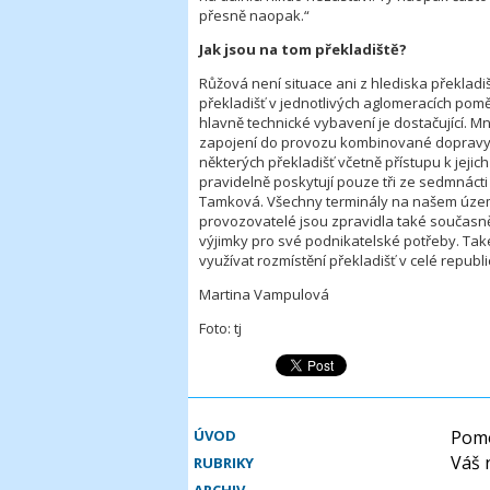
přesně naopak.“
Jak jsou na tom překladiště?
Růžová není situace ani z hlediska překladi
překladišť v jednotlivých aglomeracích poměr
hlavně technické vybavení je dostačující. 
zapojení do provozu kombinované dopravy a 
některých překladišť včetně přístupu k jeji
pravidelně poskytují pouze tři ze sedmnácti 
Tamková. Všechny terminály na našem území 
provozovatelé jsou zpravidla také současně 
výjimky pro své podnikatelské potřeby. Tak
využívat rozmístění překladišť v celé republi
Martina Vampulová
Foto: tj
ÚVOD
Pomo
Váš 
RUBRIKY