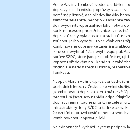
Podle Pavlíny Tomkové, vedoucí oddělení r
dopravy, se z hlediska poptávky situace v 
poměrně příznivě, a to především díky hos
samotné železnice, nedošlo k zásadním změná
do nových interoperabilních lokomotiv a do
konkurenceschopnost železnice i v mezináro
dopravní cesty byla dosud na stabilní úrov
způsobu jejího výpočtu. To se však výrazně
kombinované dopravy ke změnám prakticky n
jsme se nevyhnuli.“ Za nevyhovující pak Pav
správě SŽDC, které jsou pro dobře fungujíc
kapacitu především na I. koridoru a také zho
příčinou je nedostatečná údržba, respektiv
Tomková.
Naopak Martin Hořínek, prezident sdružení
posledních letech v Česku jako velmi složitý
„Kombinovaná doprava, která má největší po
nedostává šanci, aby nabídla odpovídající k
dopravy nemají žádné priority na železnici
infrastruktury, tedy SŽDC, a řadí se až na
železniční dopravní cestě odnesou svou kvali
kombinovanou dopravu,“ řekl.
Nejednoznačně vychází i systém podpory k