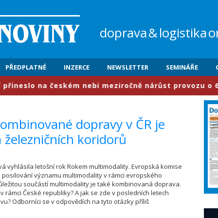
doprava
&
logistika
o
PŘEDPLATNÉ
INZERCE
NEWSLETTER
SEMINÁŘE
lo na českém nebi meziročně nárůst provozu o 6,3 procen
ombinované dopravy v ČR je
 železničních koridorů
á vyhlásila letošní rok Rokem multimodality. Evropská komise
 posilování významu multimodality v rámci evropského
ežitou součástí multimodality je také kombinovaná doprava.
jí v rámci České republiky? A jak se zde v posledních letech
? Odborníci se v odpovědích na tyto otázky příliš