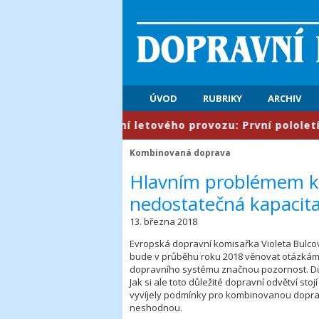
ÚVOD
RUBRIKY
ARCHIV
​Řízení letového provozu: První pololetí přines
Kombinovaná doprava
Hlavním problémem k
nedostatečná kapacita
13. března 2018
Evropská dopravní komisařka Violeta Bulcov
bude v průběhu roku 2018 věnovat otázkám
dopravního systému značnou pozornost. Důl
Jak si ale toto důležité dopravní odvětví sto
vyvíjely podmínky pro kombinovanou dopravu
neshodnou.