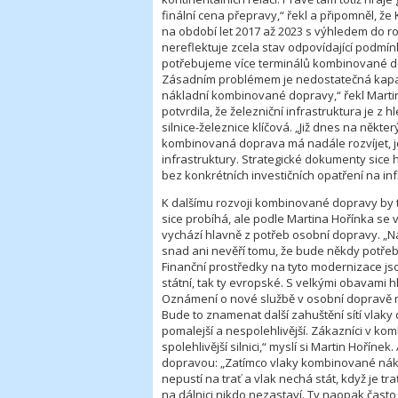
finální cena přepravy,“ řekl a připomněl, 
na období let 2017 až 2023 s výhledem do ro
nereflektuje zcela stav odpovídající podmí
potřebujeme více terminálů kombinované dop
Zásadním problémem je nedostatečná kapacit
nákladní kombinované dopravy,“ řekl Martin
potvrdila, že železniční infrastruktura je 
silnice-železnice klíčová. „Již dnes na něk
kombinovaná doprava má nadále rozvíjet, je
infrastruktury. Strategické dokumenty sice h
bez konkrétních investičních opatření na in
K dalšímu rozvoji kombinované dopravy by t
sice probíhá, ale podle Martina Hořínka se v
vychází hlavně z potřeb osobní dopravy. „
snad ani nevěří tomu, že bude někdy potřeba
Finanční prostředky na tyto modernizace js
státní, tak ty evropské. S velkými obavami 
Oznámení o nové službě v osobní dopravě na
Bude to znamenat další zahuštění sítí vlak
pomalejší a nespolehlivější. Zákazníci v k
spolehlivější silnici,“ myslí si Martin Hoříne
dopravou: „Zatímco vlaky kombinované nákl
nepustí na trať a vlak nechá stát, když je 
na dálnici nikdo nezastaví. Ty naopak často 