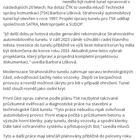
nemělo být nutné tunel opravovat v
následujících 20 letech. Na dotaz ČTK to uvedla mluvčí Technické
správy komunikací (TSK) Barbora Lišková. Strahovský automobilový
tunel byl otevřen v roce 1997. Projekt opravy tunelu pro TSK udělají
společnosti SATRA, Metroprojekt a SUDOP.
"Již delší dobu je hotová studie generální rekonstrukce Strahovského
automobilového tunelu. V září 2023 záměr schválili i radní hlavního
města. Investice do tunelu přibližně ve výši šesti miliard korun by měla
být dokončena do konce roku 2033. Aktuálně jsme letos vybrali
projektanta, který připraví a projedná kompletní projektovou
dokumentaci," uvedla Barbora Lišková.
Modernizace Strahovského tunelu zahrnuje opravu technologických
částí, odvodňovací šachty nebo vozovky. Zlepší se bezpečnost
provozu a rovněž možnost úkrytu pro lidi v případě ohrožení. Tunel
totiž slouží rovněž jako civilní kryt.
První část oprav zahrne podle plánu TSK nezbytné takzvané
průzkumné ověřovací a diagnostické práce na stavební a
technologické části tunelu. "Tyto práce nebudou nijak ovlivňovat
automobilový provoz. První etapa počítá s průzkumem betonu a
výztuže horní klenby, paty tunelu, desky vozovky a spodní klenby.
Dále také ochranného systému a přístupových štol," uvedla mluvčí.
Tyto a další práce mají silničáři plánovány přibližně do poloviny roku