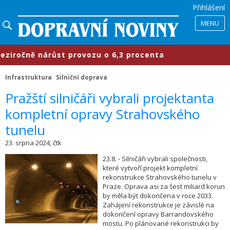
Přihlášení
MENU
očně nárůst provozu o 6,3 procenta
Infrastruktura
Silniční doprava
Pražští silničáři vybrali projektanta
kompletní opravy Strahovského
tunelu
23. srpna 2024, čtk
23.8. - Silničáři vybrali společnosti,
které vytvoří projekt kompletní
rekonstrukce Strahovského tunelu v
Praze. Oprava asi za šest miliard korun
by měla být dokončena v roce 2033.
Zahájení rekonstrukce je závislé na
dokončení opravy Barrandovského
mostu. Po plánované rekonstrukci by