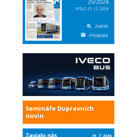
25/2024
VYŠLO 12. 12. 2024
Zvětšit
Předplatit
Semináře Dopravních
novin
Zaujalo nás
31. 7. 2026