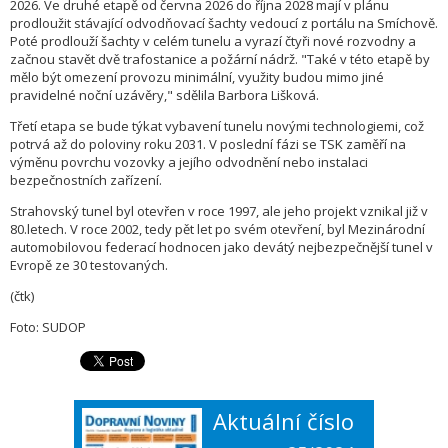
2026. Ve druhé etapě od června 2026 do října 2028 mají v plánu
prodloužit stávající odvodňovací šachty vedoucí z portálu na Smíchově.
Poté prodlouží šachty v celém tunelu a vyrazí čtyři nové rozvodny a
začnou stavět dvě trafostanice a požární nádrž. "Také v této etapě by
mělo být omezení provozu minimální, využity budou mimo jiné
pravidelné noční uzávěry," sdělila Barbora Lišková.
Třetí etapa se bude týkat vybavení tunelu novými technologiemi, což
potrvá až do poloviny roku 2031. V poslední fázi se TSK zaměří na
výměnu povrchu vozovky a jejího odvodnění nebo instalaci
bezpečnostních zařízení.
Strahovský tunel byl otevřen v roce 1997, ale jeho projekt vznikal již v
80.letech. V roce 2002, tedy pět let po svém otevření, byl Mezinárodní
automobilovou federací hodnocen jako devátý nejbezpečnější tunel v
Evropě ze 30 testovaných.
(čtk)
Foto: SUDOP
Aktuální číslo