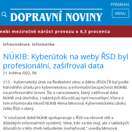
Přihlášení
MENU
bi meziročně nárůst provozu o 6,3 procenta
Infrastruktura
Informatika
​NÚKIB: Kyberútok na weby ŘSD byl
profesionální, zašifroval data
21. května 2022, čtk
21.5. - Kybernetický útok na Ředitelství silnic a dálnic (ŘSD) ČR byl podle
Národního úřadu pro kybernetickou a informační bezpečnost (NÚKIB)
na profesionální úrovni. Šlo o ransomware, který zašifroval data.
NÚKIB zná útočníka, z taktických důvodů jej nyní nezveřejní. Včera o
tom informovala mluvčí NÚKIB Alena Minxová. Kybernetickému útoku
čelilo ŘSD v úterý.
"V současné době NÚKIB spolupracuje s ŘSD na obnově sítě a
důležitých informačních systémů. Víme, kdo za tím stojí, ale z taktických
důvodů to v této chvíli nebudeme zveřejňovat," uvedla Minxová.