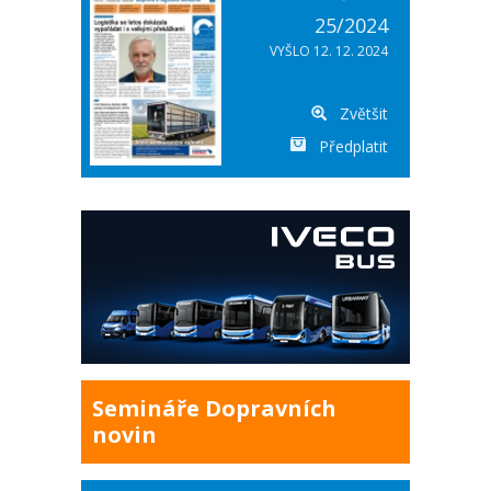
25/2024
VYŠLO 12. 12. 2024
Zvětšit
Předplatit
Semináře Dopravních
novin