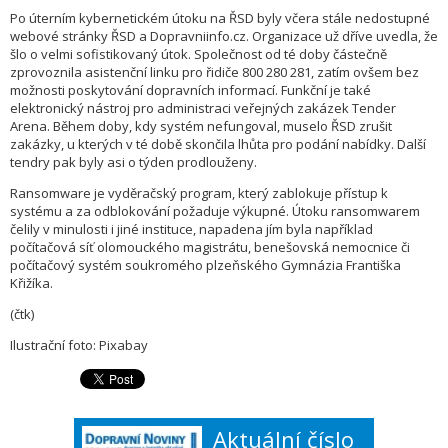
Po úterním kybernetickém útoku na ŘSD byly včera stále nedostupné
webové stránky ŘSD a Dopravniinfo.cz. Organizace už dříve uvedla, že
šlo o velmi sofistikovaný útok. Společnost od té doby částečně
zprovoznila asistenční linku pro řidiče 800 280 281, zatím ovšem bez
možnosti poskytování dopravních informací. Funkční je také
elektronický nástroj pro administraci veřejných zakázek Tender
Arena. Během doby, kdy systém nefungoval, muselo ŘSD zrušit
zakázky, u kterých v té době skončila lhůta pro podání nabídky. Další
tendry pak byly asi o týden prodlouženy.
Ransomware je vyděračský program, který zablokuje přístup k
systému a za odblokování požaduje výkupné. Útoku ransomwarem
čelily v minulosti i jiné instituce, napadena jím byla například
počítačová síť olomouckého magistrátu, benešovská nemocnice či
počítačový systém soukromého plzeňského Gymnázia Františka
Křižíka.
(čtk)
Ilustrační foto: Pixabay
Aktuální číslo