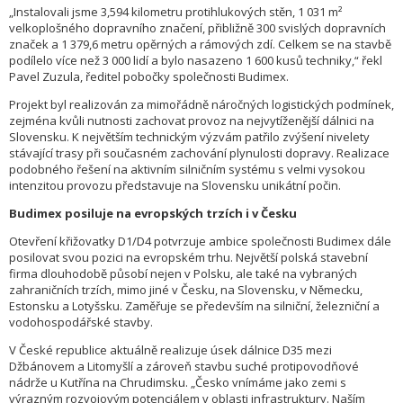
„Instalovali jsme 3,594 kilometru protihlukových stěn, 1 031 m²
velkoplošného dopravního značení, přibližně 300 svislých dopravních
značek a 1 379,6 metru opěrných a rámových zdí. Celkem se na stavbě
podílelo více než 3 000 lidí a bylo nasazeno 1 600 kusů techniky,“ řekl
Pavel Zuzula, ředitel pobočky společnosti Budimex.
Projekt byl realizován za mimořádně náročných logistických podmínek,
zejména kvůli nutnosti zachovat provoz na nejvytíženější dálnici na
Slovensku. K největším technickým výzvám patřilo zvýšení nivelety
stávající trasy při současném zachování plynulosti dopravy. Realizace
podobného řešení na aktivním silničním systému s velmi vysokou
intenzitou provozu představuje na Slovensku unikátní počin.
Budimex posiluje na evropských trzích i v Česku
Otevření křižovatky D1/D4 potvrzuje ambice společnosti Budimex dále
posilovat svou pozici na evropském trhu. Největší polská stavební
firma dlouhodobě působí nejen v Polsku, ale také na vybraných
zahraničních trzích, mimo jiné v Česku, na Slovensku, v Německu,
Estonsku a Lotyšsku. Zaměřuje se především na silniční, železniční a
vodohospodářské stavby.
V České republice aktuálně realizuje úsek dálnice D35 mezi
Džbánovem a Litomyšlí a zároveň stavbu suché protipovodňové
nádrže u Kutřína na Chrudimsku. „Česko vnímáme jako zemi s
výrazným rozvojovým potenciálem v oblasti infrastruktury. Naším