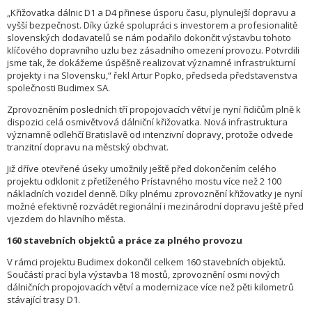
„Křižovatka dálnic D1 a D4 přinese úsporu času, plynulejší dopravu a
vyšší bezpečnost. Díky úzké spolupráci s investorem a profesionalitě
slovenských dodavatelů se nám podařilo dokončit výstavbu tohoto
klíčového dopravního uzlu bez zásadního omezení provozu. Potvrdili
jsme tak, že dokážeme úspěšně realizovat významné infrastrukturní
projekty i na Slovensku,“ řekl Artur Popko, předseda představenstva
společnosti Budimex SA.
Zprovozněním posledních tří propojovacích větví je nyní řidičům plně k
dispozici celá osmivětvová dálniční křižovatka. Nová infrastruktura
významně odlehčí Bratislavě od intenzivní dopravy, protože odvede
tranzitní dopravu na městský obchvat.
Již dříve otevřené úseky umožnily ještě před dokončením celého
projektu odklonit z přetíženého Prístavného mostu více než 2 100
nákladních vozidel denně. Díky plnému zprovoznění křižovatky je nyní
možné efektivně rozvádět regionální i mezinárodní dopravu ještě před
vjezdem do hlavního města.
160 stavebních objektů a práce za plného provozu
V rámci projektu Budimex dokončil celkem 160 stavebních objektů.
Součástí prací byla výstavba 18 mostů, zprovoznění osmi nových
dálničních propojovacích větví a modernizace více než pěti kilometrů
stávající trasy D1.