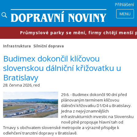
Přihlášení
MENU
​Průmyslové parky se mění, firmy chtějí menší prost
Infrastruktura
Silniční doprava
​Budimex dokončil klíčovou
slovenskou dálniční křižovatku u
Bratislavy
28. června 2026, red
29.6. - Budimex dokončil 90 dní před
plánovaným termínem klíčovou
dálniční křižovatku D1/D4 u Bratislavy.
Jedna z nejvýznamnějších
infrastrukturních investic na Slovensku
nově plně propojuje hlavní tah od
Trnavy s obchvatem slovenské metropole a výrazně přispěje k
odlehčení tranzitní dopravy v Bratislavě.