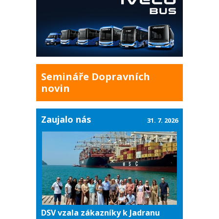
Semináře Dopravních
novin
Zaujalo nás
31. 7. 2026
DSV vzala zákazníky k Jadranu