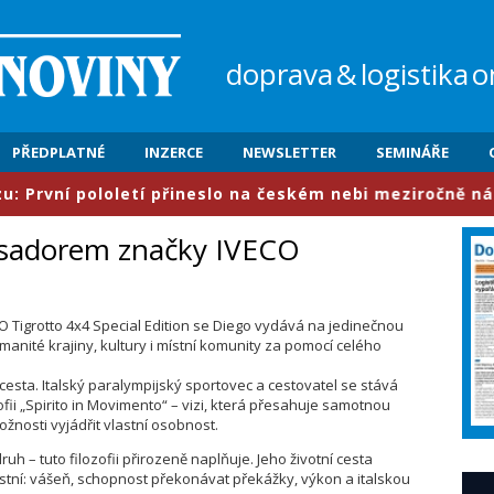
doprava
&
logistika
o
PŘEDPLATNÉ
INZERCE
NEWSLETTER
SEMINÁŘE
í pololetí přineslo na českém nebi meziročně nárůst pro
asadorem značky IVECO
Tigrotto 4x4 Special Edition se Diego vydává na jedinečnou
manité krajiny, kultury i místní komunity za pomocí celého
esta. Italský paralympijský sportovec a cestovatel se stává
fii „Spirito in Movimento“ – vizi, která přesahuje samotnou
žnosti vyjádřit vlastní osobnost.
uh – tuto filozofii přirozeně naplňuje. Jeho životní cesta
astní: vášeň, schopnost překonávat překážky, výkon a italskou