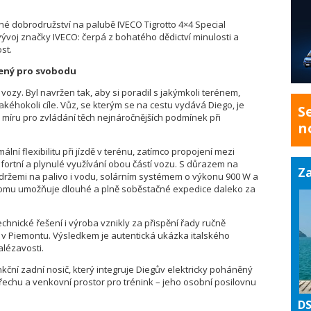
é dobrodružství na palubě IVECO Tigrotto 4×4 Special
vývoj značky IVECO: čerpá z bohatého dědictví minulosti a
st.
řený pro svobodu
vozy. Byl navržen tak, aby si poradil s jakýmkoli terénem,
kéhokoli cíle. Vůz, se kterým se na cestu vydává Diego, je
S
 míru pro zvládání těch nejnáročnějších podmínek při
n
í flexibilitu při jízdě v terénu, zatímco propojení mezi
ortní a plynulé využívání obou částí vozu. S důrazem na
Za
držemi na palivo i vodu, solárním systémem o výkonu 900 W a
y tomu umožňuje dlouhé a plně soběstačné expedice daleko za
chnické řešení i výroba vznikly za přispění řady ručně
 v Piemontu. Výsledkem je autentická ukázka italského
alézavosti.
kční zadní nosič, který integruje Diegův elektricky poháněný
řechu a venkovní prostor pro trénink – jeho osobní posilovnu
DS