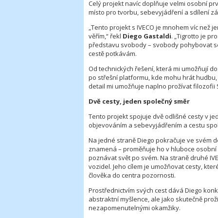
Celý projekt navíc doplňuje velmi osobní prv
místo pro tvorbu, sebevyjádření a sdílení záž
„Tento projekt s IVECO je mnohem víc než je
věřím,“ řekl
Diego Gastaldi
. „Tigrotto je pr
představu svobody – svobody pohybovat se, z
cestě potkávám.
Od technických řešení, která mi umožňují do
po střešní platformu, kde mohu hrát hudbu, 
detail mi umožňuje naplno prožívat filozofii 
Dvě cesty, jeden společný směr
Tento projekt spojuje dvě odlišné cesty v j
objevováním a sebevyjádřením a cestu spole
Na jedné straně Diego pokračuje ve svém d
znamená – proměňuje ho v hluboce osobní 
poznávat svět po svém. Na straně druhé IVE
vozidel. Jeho cílem je umožňovat cesty, kte
člověka do centra pozornosti.
Prostřednictvím svých cest dává Diego konkr
abstraktní myšlence, ale jako skutečně prož
nezapomenutelnými okamžiky.