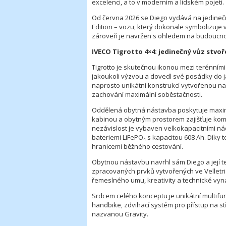
excelenci, a to v moderním a lidském pojetí.
Od června 2026 se Diego vydává na jedinečn
Edition – vozu, který dokonale symbolizuje 
zároveň je navržen s ohledem na budoucno
IVECO Tigrotto 4×4: jedinečný vůz stvo
Tigrotto je skutečnou ikonou mezi terénními 
jakoukoli výzvou a dovedl své posádky do ja
naprosto unikátní konstrukcí vytvořenou na
zachování maximální soběstačnosti.
Oddělená obytná nástavba poskytuje maximáln
kabinou a obytným prostorem zajišťuje komf
nezávislost je vybaven velkokapacitními ná
bateriemi LiFePO₄ s kapacitou 608 Ah. Dík
hranicemi běžného cestování.
Obytnou nástavbu navrhl sám Diego a její te
zpracovaných prvků vytvořených ve Velletri
řemeslného umu, kreativity a technické vyn
Srdcem celého konceptu je unikátní multifun
handbike, zdvihací systém pro přístup na st
nazvanou Gravity.