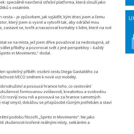
ek: speciálně navržená střešní platforma, která slouží jako
itků s ostatními.
n cesta – je způsobem, jak vyjádřit, kým dnes jsem a čemu
U
ostor, který jsem si vysnil a vytvořil tak, aby odrážel mou
astavit se, tvořit a navazovat kontakty s lidmi, které na své
stat se na místa, jež jsem dříve považoval za nedostupná, až
sdílet příběhy a pozorovat svět z jiné perspektivy – každý
Spirito in Movimento,“ dodal.
eden společný příběh: osobní cestu Diega Gastaldiho za
čnosti IVECO směrem k nové vizi mobility.
obrodružství a posouvá hranice toho, co cestování
zkušenost formovanou zvídavostí, kreativitou a svobodou
CO rozvíjí svou roli a posouvá se za hranice samotných
ré mají smysl, dokážou se přizpůsobit různým potřebám a staví
étní podobu filozofii „Spirito in Movimento“. Ne jako
ité zkušenosti tvořené reálnými místy, setkáními a