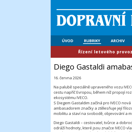
ÚVOD
RUBRIKY
ARCHIV
​Řízení letového provozu: Prvn
Diego Gastaldi amab
16. června 2026
Na palubě speciálně upraveného vozu IVECO 
cestu napříč Evropou, během níž propojí roz
ekosystému IVECO.
S Diegem Gastaldim začíná pro IVECO nová c
ambasadorem značky a ztělesňuje její filozo
mobilitu a staví na svobodě, objevování a mo
Diego Gastaldi – cestovatel, tvůrce a dobrodr
odráží hodnoty, které jsou značce IVECO vl