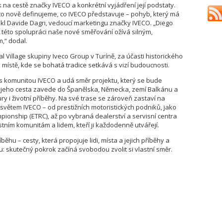
 na cestě značky IVECO a konkrétní vyjádření její podstaty.
nto nově definujeme, co IVECO představuje – pohyb, který má
řekl Davide Dagri, vedoucí marketingu značky IVECO. „Diego
y této spolupráci naše nové směřování ožívá silným,
,“ dodal.
l Village skupiny Iveco Group v Turíně, za účasti historického
 místě, kde se bohatá tradice setkává s vizí budoucnosti.
 s komunitou IVECO a udá směr projektu, který se bude
ho jeho cesta zavede do Španělska, Německa, zemí Balkánu a
ury i životní příběhy. Na své trase se zároveň zastaví na
větem IVECO – od prestižních motoristických podniků, jako
onship (ETRC), až po vybraná dealerství a servisní centra
stním komunitám a lidem, kteří ji každodenně utvářejí.
ěhu – cesty, která propojuje lidi, místa a jejich příběhy a
: skutečný pokrok začíná svobodou zvolit si vlastní směr.