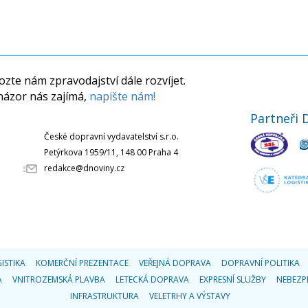
zte nám zpravodajství dále rozvíjet.
názor nás zajímá,
napište nám!
Partneři 
České dopravní vydavatelství s.r.o.
Petýrkova 1959/11, 148 00 Praha 4
redakce@dnoviny.cz
ISTIKA
KOMERČNÍ PREZENTACE
VEŘEJNÁ DOPRAVA
DOPRAVNÍ POLITIKA
A
VNITROZEMSKÁ PLAVBA
LETECKÁ DOPRAVA
EXPRESNÍ SLUŽBY
NEBEZP
INFRASTRUKTURA
VELETRHY A VÝSTAVY