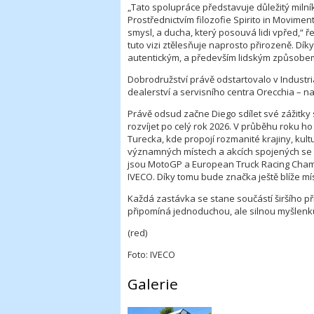
„Tato spolupráce představuje důležitý milník
Prostřednictvím filozofie Spirito in Movime
smysl, a ducha, který posouvá lidi vpřed,“ 
tuto vizi ztělesňuje naprosto přirozeně. Dík
autentickým, a především lidským způsobem
Dobrodružství právě odstartovalo v Industria
dealerství a servisního centra Orecchia – na
Právě odsud začne Diego sdílet své zážitky
rozvíjet po celý rok 2026. V průběhu roku 
Turecka, kde propojí rozmanité krajiny, kult
významných místech a akcích spojených se s
jsou MotoGP a European Truck Racing Champi
IVECO. Díky tomu bude značka ještě blíže mí
Každá zastávka se stane součástí širšího příb
připomíná jednoduchou, ale silnou myšlenku
(red)
Foto: IVECO
Galerie