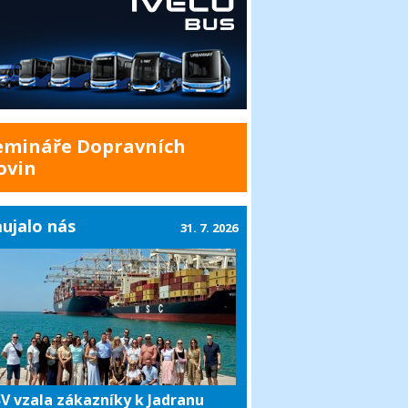
emináře Dopravních
ovin
ujalo nás
31. 7. 2026
V vzala zákazníky k Jadranu