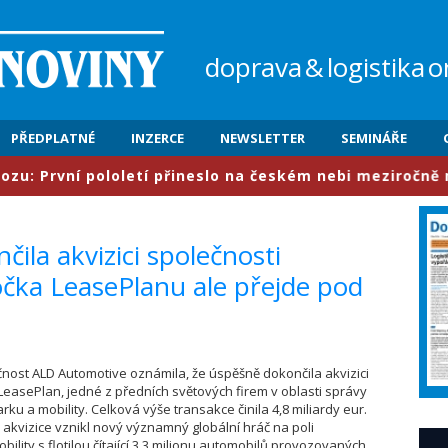
doprava
&
logistika
o
PŘEDPLATNÉ
INZERCE
NEWSLETTER
SEMINÁŘE
rvní pololetí přineslo na českém nebi meziročně nárůst
ila akvizici společnosti
čka LeasePlanu ale přejde pod
ečnost ALD Automotive oznámila, že úspěšně dokončila akvizici
LeasePlan, jedné z předních světových firem v oblasti správy
ku a mobility. Celková výše transakce činila 4,8 miliardy eur.
kvizice vznikl nový významný globální hráč na poli
bility s flotilou čítající 3,3 milionu automobilů provozovaných