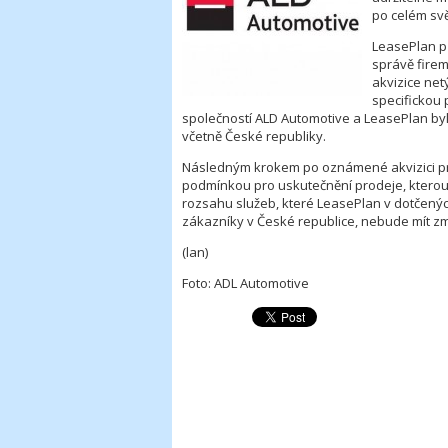
po celém svě
LeasePlan pů
správě fire
akvizice net
specifickou
společností ALD Automotive a LeasePlan by
včetně České republiky.
Následným krokem po oznámené akvizici pr
podmínkou pro uskutečnění prodeje, kterou 
rozsahu služeb, které LeasePlan v dotčených
zákazníky v České republice, nebude mít zm
(lan)
Foto: ADL Automotive