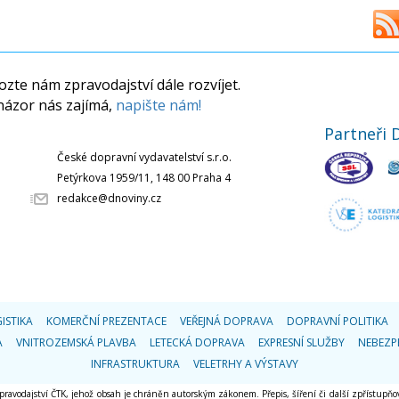
zte nám zpravodajství dále rozvíjet.
názor nás zajímá,
napište nám!
Partneři 
České dopravní vydavatelství s.r.o.
Petýrkova 1959/11, 148 00 Praha 4
redakce@dnoviny.cz
ISTIKA
KOMERČNÍ PREZENTACE
VEŘEJNÁ DOPRAVA
DOPRAVNÍ POLITIKA
A
VNITROZEMSKÁ PLAVBA
LETECKÁ DOPRAVA
EXPRESNÍ SLUŽBY
NEBEZP
INFRASTRUKTURA
VELETRHY A VÝSTAVY
 zpravodajství ČTK, jehož obsah je chráněn autorským zákonem. Přepis, šíření či další zpřístupňov