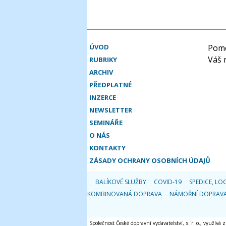
ÚVOD
Pomo
Váš 
RUBRIKY
ARCHIV
PŘEDPLATNÉ
INZERCE
NEWSLETTER
SEMINÁŘE
O NÁS
KONTAKTY
ZÁSADY OCHRANY OSOBNÍCH ÚDAJŮ
BALÍKOVÉ SLUŽBY
COVID-19
SPEDICE, LOG
KOMBINOVANÁ DOPRAVA
NÁMOŘNÍ DOPRAV
Společnost České dopravní vydavatelství, s. r. o., využívá