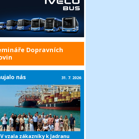
emináře Dopravních
ovin
ujalo nás
31. 7. 2026
V vzala zákazníky k Jadranu