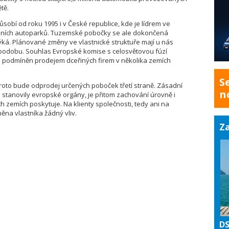
tě.
sobí od roku 1995 i v České republice, kde je lídrem ve
mních autoparků. Tuzemské pobočky se ale dokončená
ýká. Plánované změny ve vlastnické struktuře mají u nás
 podobu. Souhlas Evropské komise s celosvětovou fúzí
l podmíněn prodejem dceřiných firem v několika zemích
S
oto bude odprodej určených poboček třetí straně. Zásadní
n
stanovily evropské orgány, je přitom zachování úrovně i
 zemích poskytuje. Na klienty společnosti, tedy ani na
ěna vlastníka žádný vliv.
Za
DS