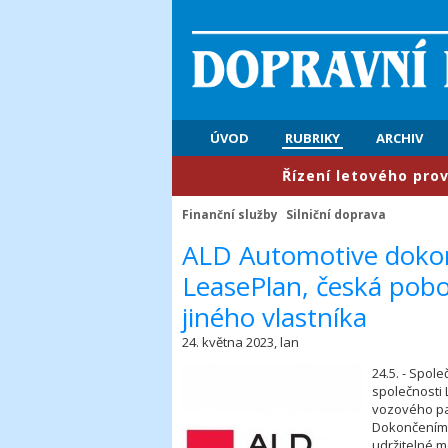
ÚVOD
RUBRIKY
ARCHIV
​Řízení letového provozu: P
Finanční služby
Silniční doprava
​ALD Automotive dokonč
LeasePlan, česká pobo
jiného vlastníka
24. května 2023, lan
24.5. - Spol
společnosti 
vozového par
Dokončením a
udržitelné mo