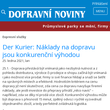
Přihlášení
MENU
​Průmyslové parky se mění, firmy chtěj
Expresní služby
Der Kurier: Náklady na dopravu
jsou konkurenční výhodou
25. ledna 2021, lan
25.1. - Doprava přestává být vnímaná jako nezbytná nutnost a z
pohledu distributora, výrobce či prodejce e-shopu začíná být vnímaná
i jako možnost více prodat. Firmy si své finance hlídají a snaží se šetřit
na správných místech a efektivně. Hodnotícím kritériem na cenu
dopravy již není skutečnost, zda cena za dopravu navyšuje firemní
náklady, ale jestli investice do přepravy přináší „něco navíc“ –
například, zda se díky ní prodá více zboží. Konkurenční výhodou může
být doprava s přesností 15 minut, zpětný odvoz i rychlé vyzvednutí
objednaného zboží, a tedy perfektně zvládnutá logistika.