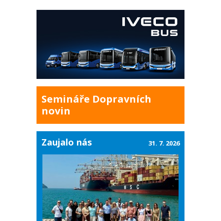
Semináře Dopravních
novin
Zaujalo nás
31. 7. 2026