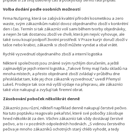
případě si za svůj ušetřený čas a poskytnutý servis rádi připlatí.
Volba dodání podle osobních možností
Firma NuSpring, která se zabývá kvalitní přírodní kosmetikou a zero
waste, svým zákazníkům nabízí dovoz objednaného zboží v konkrétní
den i čas. Termín si tak zákazníci volí sami během tvorby objednávky,
a nejen že tak dostanou zboží ve chvíli, která jim nejvíc vyhovuje, ale
také svou koupí podpoří životní prostředí. V Praze kurýr doručí zboží v
tašce nebo krabici, zákazník si zboží můžete vyndat a obal vrátit.
Rychlé vyzvednutí objednaného zboží a interní logistika
Některé společnosti jsou známé svým rychlým doručením, a ještě
zajímavější je jejich interní logistika. „Takové firmy mají řadu skladů na
mnoha místech, a přesto objednané zboží zvládají v průběhu dne
přeskládat tam, kde jej chce zákazník vyzvednout,“ uvedl Přemysl
Lukeš. Prodejce tak sice má vyšší výdaje na přepravu, ale zákazníci
také více nakupují a zvyšují tak firemní obrat.
Zásobování poboček několikrát denně
Zákazníci jsou různí, někteří například denně nakupují čerstvé pečivo.
Na tuto poptávku reagovalo pekařství, které své pobočky zásobuje
hned několikrát za den. Všichni zákazníci tak vždy dostávají čerstvé
pečivo, a to i v pozdních odpoledních hodinách. „S vidinou čerstvého
pečiva je mnoho zákazníků ochotných starý chléb vyhodit, a tedy