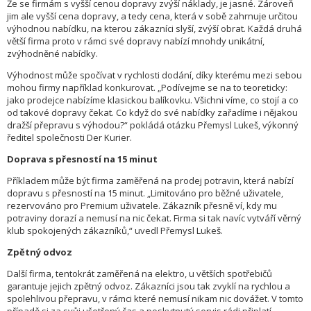
Že se firmám s vyšší cenou dopravy zvýší náklady, je jasné. Zároveň
jim ale vyšší cena dopravy, a tedy cena, která v sobě zahrnuje určitou
výhodnou nabídku, na kterou zákazníci slyší, zvýší obrat. Každá druhá
větší firma proto v rámci své dopravy nabízí mnohdy unikátní,
zvýhodněné nabídky.
Výhodnost může spočívat v rychlosti dodání, díky kterému mezi sebou
mohou firmy například konkurovat. „Podívejme se na to teoreticky:
jako prodejce nabízíme klasickou balíkovku. Všichni víme, co stojí a co
od takové dopravy čekat. Co když do své nabídky zařadíme i nějakou
dražší přepravu s výhodou?“ pokládá otázku Přemysl Lukeš, výkonný
ředitel společnosti Der Kurier.
Doprava s přesností na 15 minut
Příkladem může být firma zaměřená na prodej potravin, která nabízí
dopravu s přesností na 15 minut. „Limitováno pro běžné uživatele,
rezervováno pro Premium uživatele. Zákazník přesně ví, kdy mu
potraviny dorazí a nemusí na nic čekat. Firma si tak navíc vytváří věrný
klub spokojených zákazníků,“ uvedl Přemysl Lukeš.
Zpětný odvoz
Další firma, tentokrát zaměřená na elektro, u větších spotřebičů
garantuje jejich zpětný odvoz. Zákazníci jsou tak zvyklí na rychlou a
spolehlivou přepravu, v rámci které nemusí nikam nic dovážet. V tomto