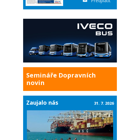
Předplatit
Semináře Dopravních
novin
Zaujalo nás
31. 7. 2026