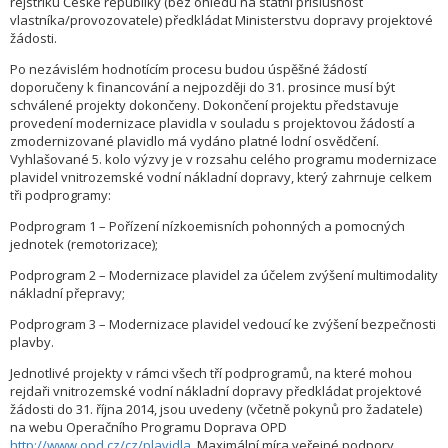
rejstříku České republiky (bez ohledu na státní příslušnost
vlastníka/pro­vozovatele) předkládat Ministerstvu dopravy projektové
žádosti.
Po nezávislém hodnotícím procesu budou úspěšné žádostí
doporučeny k financování a nejpozději do 31. prosince musí být
schválené projekty dokončeny. Dokončení projektu představuje
provedení modernizace plavidla v souladu s projektovou žádostí a
zmodernizované plavidlo má vydáno platné lodní osvědčení.
Vyhlašované 5. kolo výzvy je v rozsahu celého programu modernizace
plavidel vnitrozemské vodní nákladní dopravy, který zahrnuje celkem
tři podprogramy:
Podprogram 1 – Pořízení nízkoemisních pohonných a pomocných
jednotek (remotorizace);
Podprogram 2 – Modernizace plavidel za účelem zvýšení multimodality
nákladní přepravy;
Podprogram 3 – Modernizace plavidel vedoucí ke zvýšení bezpečnosti
plavby.
Jednotlivé projekty v rámci všech tří podprogramů, na které mohou
rejdaři vnitrozemské vodní nákladní dopravy předkládat projektové
žádosti do 31. října 2014, jsou uvedeny (včetně pokynů pro žadatele)
na webu Operačního Programu Doprava OPD
http://www.opd.cz/cz/plavidla
. Maximální míra veřejné podpory