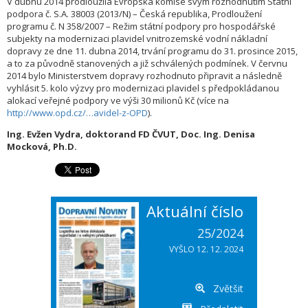
V dubnu 2014 prodloužila Evropská komise svým rozhodnutím Státní
podpora č. S.A. 38003 (2013/N) – Česká republika, Prodloužení
programu č. N 358/2007 – Režim státní podpory pro hospodářské
subjekty na modernizaci plavidel vnitrozemské vodní nákladní
dopravy ze dne 11. dubna 2014, trvání programu do 31. prosince 2015,
a to za původně stanovených a již schválených podmínek. V červnu
2014 bylo Ministerstvem dopravy rozhodnuto připravit a následně
vyhlásit 5. kolo výzvy pro modernizaci plavidel s předpokládanou
alokací veřejné podpory ve výši 30 milionů Kč (více na
http://www.opd.cz/…avidel-z-OPD
).
Ing. Evžen Vydra, doktorand FD ČVUT, Doc. Ing. Denisa
Mocková, Ph.D.
Aktuální číslo
25/2024
VYŠLO 12. 12. 2024
Zvětšit