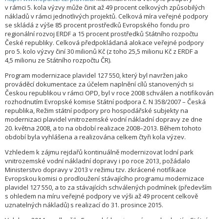
v rámci 5. kola výzvy může činit až 49 procent celkových způsobilých
nákladů v rámci jednotlivých projektů. Celková míra veřejné podpory
se skládá z výše 85 procent prostředků Evropského fondu pro
regionální rozvoj ERDF a 15 procent prostředků Státního rozpočtu
České republiky. Celková předpokládaná alokace veřejné podpory
pro 5. kolo výzvy činí 30 milionů Kč (z toho 25,5 milionu Kč z ERDF a
4,5 milionu ze Státního rozpočtu ČR).
Program modernizace plavidel 127 550, který byl navržen jako
prováděcí dokumentace za účelem naplnění cílů stanovených si
Českou republikou v rámci OPD, byl v roce 2008 schválen a notifikován
rozhodnutím Evropské komise Státní podpora č. N 358/2007 – Česká
republika, Režim státní podpory pro hospodářské subjekty na
modernizaci plavidel vnitrozemské vodní nákladní dopravy ze dne
20. května 2008, a to na období realizace 2008–2013. Během tohoto
období byla vyhlášena a realizována celkem čtyři kola výzev.
Vzhledem k zájmu rejdařů kontinuálně modernizovat lodní park
vnitrozemské vodní nákladní dopravy i po roce 2013, požádalo
Ministerstvo dopravy v 2013 v režimu tzv. zkrácené notifikace
Evropskou komisi o prodloužení stávajícího programu modernizace
plavidel 127 550, a to za stávajících schválených podmínek (především
s ohledem na míru veřejné podpory ve výši až 49 procent celkově
uznatelných nákladů) s realizací do 31. prosince 2015.