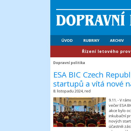
ÚVOD
RUBRIKY
ARCHIV
​Řízení letového provozu: P
Dopravní politika
​ESA BIC Czech Republ
startupů a vítá nové 
8. listopadu 2024, red
9.11. - V rá
večer ESA B
akce bylo o
inkubační pr
nových start
účastnili zá