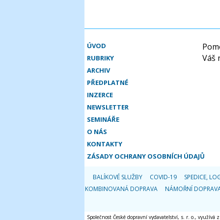
ÚVOD
Pomo
Váš 
RUBRIKY
ARCHIV
PŘEDPLATNÉ
INZERCE
NEWSLETTER
SEMINÁŘE
O NÁS
KONTAKTY
ZÁSADY OCHRANY OSOBNÍCH ÚDAJŮ
BALÍKOVÉ SLUŽBY
COVID-19
SPEDICE, LOG
KOMBINOVANÁ DOPRAVA
NÁMOŘNÍ DOPRAV
Společnost České dopravní vydavatelství, s. r. o., využívá