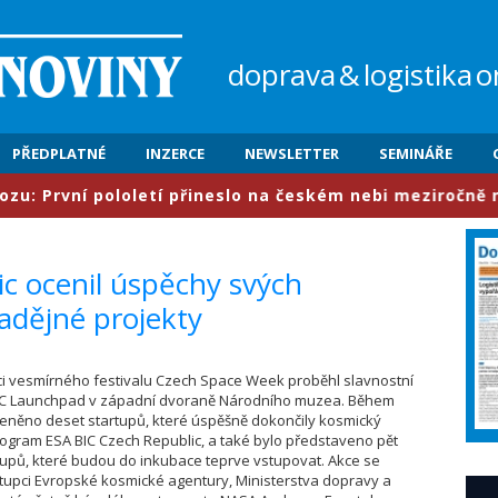
doprava
&
logistika
o
PŘEDPLATNÉ
INZERCE
NEWSLETTER
SEMINÁŘE
rvní pololetí přineslo na českém nebi meziročně nárůst
ic ocenil úspěchy svých
nadějné projekty
mci vesmírného festivalu Czech Space Week proběhl slavnostní
IC Launchpad v západní dvoraně Národního muzea. Během
ceněno deset startupů, které úspěšně dokončily kosmický
ogram ESA BIC Czech Republic, a také bylo představeno pět
upů, které budou do inkubace teprve vstupovat. Akce se
stupci Evropské kosmické agentury, Ministerstva dopravy a