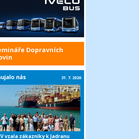
emináře Dopravních
ovin
ujalo nás
31. 7. 2026
V vzala zákazníky k Jadranu