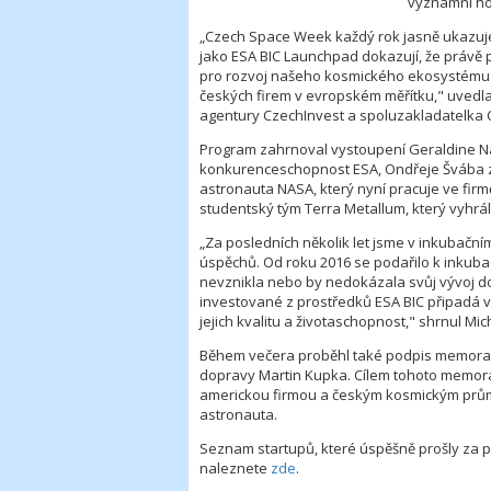
významní ho
„Czech Space Week každý rok jasně ukazuj
jako ESA BIC Launchpad dokazují, že právě pr
pro rozvoj našeho kosmického ekosystému.
českých firem v evropském měřítku," uvedl
agentury CzechInvest a spoluzakladatelka
Program zahrnoval vystoupení Geraldine Naji
konkurenceschopnost ESA, Ondřeje Švába z
astronauta NASA, který nyní pracuje ve firm
studentský tým Terra Metallum, který vyhrá
„Za posledních několik let jsme v inkubač
úspěchů. Od roku 2016 se podařilo k inkubaci
nevznikla nebo by nedokázala svůj vývoj do
investované z prostředků ESA BIC připadá v
jejich kvalitu a životaschopnost," shrnul M
Během večera proběhl také podpis memoran
dopravy Martin Kupka. Cílem tohoto memora
americkou firmou a českým kosmickým prům
astronauta.
Seznam startupů, které úspěšně prošly za 
naleznete
zde
.