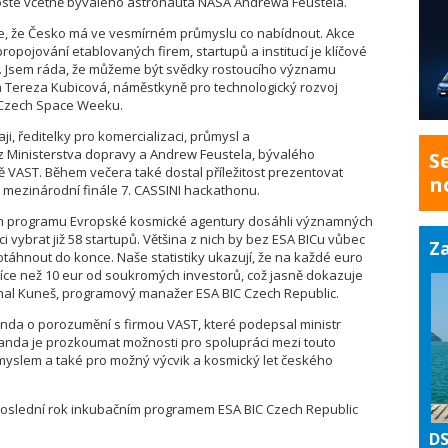
sté včetně bývalého astronauta NASA Andrewa Feustela.
e, že Česko má ve vesmírném průmyslu co nabídnout. Akce
opojování etablovaných firem, startupů a institucí je klíčové
 Jsem ráda, že můžeme být svědky rostoucího významu
a Tereza Kubicová, náměstkyně pro technologický rozvoj
 Czech Space Weeku.
, ředitelky pro komercializaci, průmysl a
 Ministerstva dopravy a Andrew Feustela, bývalého
S
ě VAST. Během večera také dostal příležitost prezentovat
n
l mezinárodní finále 7. CASSINI hackathonu.
ním programu Evropské kosmické agentury dosáhli významných
 vybrat již 58 startupů. Většina z nich by bez ESA BICu vůbec
Za
táhnout do konce. Naše statistiky ukazují, že na každé euro
íce než 10 eur od soukromých investorů, což jasně dokazuje
ichal Kuneš, programový manažer ESA BIC Czech Republic.
da o porozumění s firmou VAST, které podepsal ministr
nda je prozkoumat možnosti pro spolupráci mezi touto
yslem a také pro možný výcvik a kosmický let českého
poslední rok inkubačním programem ESA BIC Czech Republic
DS