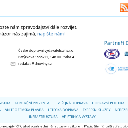
zte nám zpravodajství dále rozvíjet.
názor nás zajímá,
napište nám!
Partneři 
České dopravní vydavatelství s.r.o.
Petýrkova 1959/11, 148 00 Praha 4
redakce@dnoviny.cz
ISTIKA
KOMERČNÍ PREZENTACE
VEŘEJNÁ DOPRAVA
DOPRAVNÍ POLITIKA
A
VNITROZEMSKÁ PLAVBA
LETECKÁ DOPRAVA
EXPRESNÍ SLUŽBY
NEBEZP
INFRASTRUKTURA
VELETRHY A VÝSTAVY
 zpravodajství ČTK, jehož obsah je chráněn autorským zákonem. Přepis, šíření či další zpřístupňov