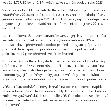
ve výši 1,76 USD byl o 12,1 % vyšší než ve stejném období roku 2023.
Výsledky podle GAAP za třetí čtvrtletí roku 2024 zahrnují poplatek po
zdanění ve výši 36 milionů USD nebo 0,04 USD na akcii, skládající se z
jednorázové platby ve výši 152 milionů USD vyplývající z prodeje divize
Coyote Logistics bez nákladů na transformační strategii ve výši 116
milionů USD.
„Chci poděkovat všem zaměstnancům UPS za jejich tvrdou práci a úsilí
ve třetím čtvrtletí,“ řekla Carol Tomé, výkonná ředitelka UPS a
dodala: „Hlavní předvánoční období je před námi. Jsme připraveni
předvést další úspěšnou prázdninovou sezónu a pokračovat v
pokroku, který jsme předvedli ve třetím čtvrtletí.“
Po zveřejnění čtvrtletních výsledků zaznamenaly akcie UPS okamžitý
nárůst o více než 5 %. Tento růst odráží pozitivní reakci investorů na
výsledky společnosti, která je často považována za barometr globální
ekonomiky. Její finanční výsledky jsou tak vnímány jako indikátor
širších trendů v mezinárodním obchodě a ekonomických podmínkách.
Většina růstu pochází od nových hráčů na poli e-commerce, například
Shein a Temu. Vlivem těchto nově vzniklých maloobchodníků došlo ke
změně ve využívání služeb UPS – stále větší část obchodu se přesouvá
z prémiových leteckých služeb na levnější možnosti pozemního
doručování.