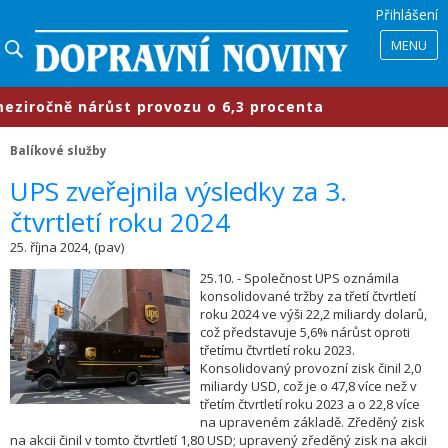
Přihlášení
MENU
ročně nárůst provozu o 6,3 procenta
Balíkové služby
UPS zveřejnila výsledky za 3.
čtvrtletí roku 2024
25. října 2024, (pav)
25.10. - Společnost UPS oznámila
konsolidované tržby za třetí čtvrtletí
roku 2024 ve výši 22,2 miliardy dolarů,
což představuje 5,6% nárůst oproti
třetímu čtvrtletí roku 2023.
Konsolidovaný provozní zisk činil 2,0
miliardy USD, což je o 47,8 více než v
třetím čtvrtletí roku 2023 a o 22,8 více
na upraveném základě. Zředěný zisk
na akcii činil v tomto čtvrtletí 1,80 USD; upravený zředěný zisk na akcii