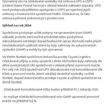
Významný vliv na očekávané výsledky má smlouva UPS a USPS
(United States Postal Service) v oblasti letecké nákladní dopravy. UPS
nově podepsala pětiletou spolupráci s USPS po vypršení jejich
smlouvy s konkurenční společnost FedEx. Očekává se, že tato
smlouva přinese ziskovost již v prvním roce.
Výhled na rok 2024
Společnost poskytuje určité pokyny na upraveném (non-GAAP)
základě, protože není možné předvídat nebo poskytnout
odsouhlasení odrážející dopad budoucích úprav důchodů nebo jiných
neočekávaných událostí, které by byly zahrnuty do vykazovaných
výsledků (GAAP) a mohly by být významné.
Ve třetím čtvrtletí společnost dokončila prodej Coyote Logistics.
Očekávané příjmy a zisky spojené s tímto obchodem byly zahrnuty do
dříve poskytnutých cílů společnosti v oblasti příjmů a provozní marže.
Pro celý rok 2024 společnost UPS aktualizovala své konsolidované cíle
tržeb a provozní marže, které odrážejí skutečné výsledky za třetí
čtvrtletí, dopad dokončeného prodeje Coyote a výhled společnosti na
čtvrté čtvrtletí.
- Očekávané konsolidované tržby budou přibližně 91,1 miliardy USD,
- to zvyšuje očekávání konsolidované non-GAAP upravené provozní
marže na přibližně 9,6 %.