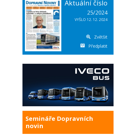
Aktuální číslo
25/2024
VYŠLO 12. 12. 2024
Zvětšit
Předplatit
Semináře Dopravních
novin