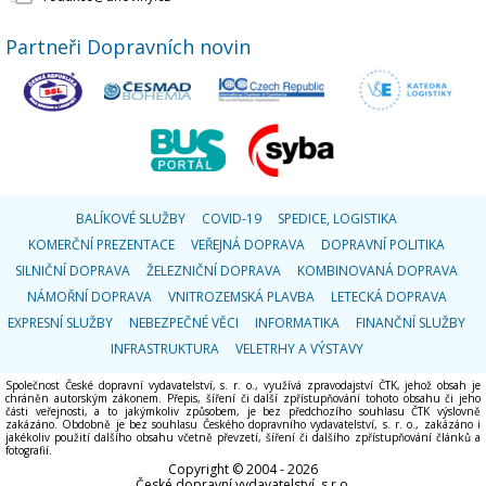
Partneři Dopravních novin
BALÍKOVÉ SLUŽBY
COVID-19
SPEDICE, LOGISTIKA
KOMERČNÍ PREZENTACE
VEŘEJNÁ DOPRAVA
DOPRAVNÍ POLITIKA
SILNIČNÍ DOPRAVA
ŽELEZNIČNÍ DOPRAVA
KOMBINOVANÁ DOPRAVA
NÁMOŘNÍ DOPRAVA
VNITROZEMSKÁ PLAVBA
LETECKÁ DOPRAVA
EXPRESNÍ SLUŽBY
NEBEZPEČNÉ VĚCI
INFORMATIKA
FINANČNÍ SLUŽBY
INFRASTRUKTURA
VELETRHY A VÝSTAVY
Společnost České dopravní vydavatelství, s. r. o., využívá zpravodajství ČTK, jehož obsah je
chráněn autorským zákonem. Přepis, šíření či další zpřístupňování tohoto obsahu či jeho
části veřejnosti, a to jakýmkoliv způsobem, je bez předchozího souhlasu ČTK výslovně
zakázáno. Obdobně je bez souhlasu Českého dopravního vydavatelství, s. r. o., zakázáno i
jakékoliv použití dalšího obsahu včetně převzetí, šíření či dalšího zpřístupňování článků a
fotografií.
Copyright © 2004 - 2026
České dopravní vydavatelství, s.r.o.