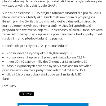
plánů nebo jiných neočekávaných událostí, které by byly zahrnuty do
vykazovaných výsledků (podle GAAP).
V lednu společnost UPS zveřejnila rámcové finanční cíle pro rok 2023,
které vycházely z tehdy aktuálních makroekonomických prognóz.
Během prvního čtvrtletí letošního roku došlo v důsledku náročných
makroekonomických podmínek a změn v chování spotřebitelů k
propadu celosvětového objemu. Společnost v důsledku toho očekává,
že se celoroční výnosy a upravená provozní marže budou pohybovat
na dolní hranici předpokládaného pásma.
Finanční cíle pro celý rok 2023 jsou následující:
konsolidované výnosy okolo 97,0 miliardy USD;
konsolidovaná upravená provozní marže kolem 12,8 %;
investiční výdaje by měly dosáhnout asi 5,3 miliardy USD;
částka vyplacených dividend by se v závislosti na schválení
představenstvem měla pohybovat kolem 5,4 miliardy USD;
cílová částka na odkup akcií bude asi 3 miliardy USD.
(lan)
Foto: UPS