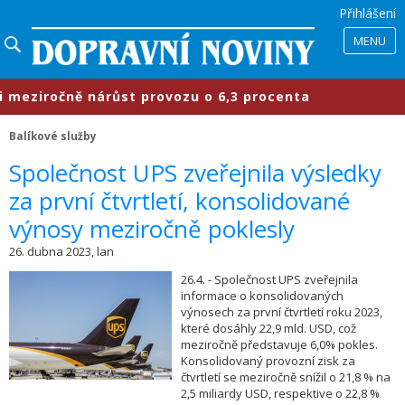
Přihlášení
MENU
ziročně nárůst provozu o 6,3 procenta
Balíkové služby
​Společnost UPS zveřejnila výsledky
za první čtvrtletí, konsolidované
výnosy meziročně poklesly
26. dubna 2023, lan
26.4. - Společnost UPS zveřejnila
informace o konsolidovaných
výnosech za první čtvrtletí roku 2023,
které dosáhly 22,9 mld. USD, což
meziročně představuje 6,0% pokles.
Konsolidovaný provozní zisk za
čtvrtletí se meziročně snížil o 21,8 % na
2,5 miliardy USD, respektive o 22,8 %