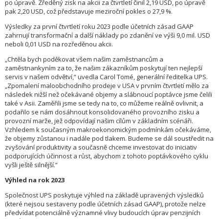
po úpravě. Zředěný zisk na akcii za čtvrtletí činil 2,19 USD, po úpravě
pak 2,20 USD, což představuje meziroční pokles o 27,9 %.
Výsledky za první čtvrtletí roku 2023 podle účetních zásad GAAP
zahrnují transformační a další náklady po zdanění ve výši 9,0 mil. USD
neboli 0,01 USD na rozředěnou akcii.
„Chtěla bych poděkovat všem našim zaměstnancům a
zaměstnankyním za to, že našim zákazníkům poskytují ten nejlepší
servis v našem odvětví,“ uvedla Carol Tomé, generální ředitelka UPS.
„Zpomalení maloobchodního prodeje v USA v prvním čtvrtletí mělo za
následek nižší než očekávané objemy a slábnoucí poptávce jsme čelili
také v Asii. Zaměřili jsme se tedy na to, co můžeme reálně ovlivnit, a
podařilo se nám dosáhnout konsolidovaného provozního zisku a
provozní marže, jež odpovídají našim cílům v základním scénáři.
Vzhledem k současným makroekonomickým podmínkám očekáváme,
že objemy zůstanou i nadále pod tlakem. Budeme se dál soustředit na
zvyšování produktivity a současně chceme investovat do iniciativ
podporujících účinnost a růst, abychom z tohoto poptávkového cyklu
vyšli ještě silnější.“
Výhled na rok 2023
Společnost UPS poskytuje výhled na základě upravených výsledků
(které nejsou sestaveny podle účetních zásad GAAP), protože nelze
předvídat potenciálně významné vlivy budoucích úprav penzijních