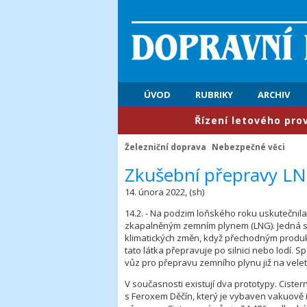
ÚVOD
RUBRIKY
ARCHIV
​Řízení letového provozu: 
Železniční doprava
Nebezpečné věci
Zkušební přepravy LNG
14. února 2022, (sh)
14.2. - Na podzim loňského roku uskutečnila
zkapalněným zemním plynem (LNG). Jedná se
klimatických změn, když přechodným produk
tato látka přepravuje po silnici nebo lodí. 
vůz pro přepravu zemního plynu již na velet
V současnosti existují dva prototypy. Ciste
s Feroxem Děčín, který je vybaven vakuově i