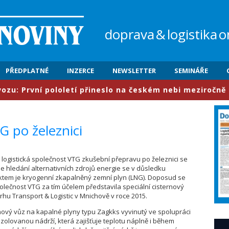
doprava
&
logistika
o
PŘEDPLATNÉ
INZERCE
NEWSLETTER
SEMINÁŘE
První pololetí přineslo na českém nebi meziročně nárůst
 po železnici
 logistická společnost VTG zkušební přepravu po železnici se
 hledání alternativních zdrojů energie se v důsledku
tem je kryogenní zkapalněný zemní plyn (LNG). Doposud se
Společnost VTG za tím účelem představila speciální cisternový
rhu Transport & Logistic v Mnichově v roce 2015.
rnový vůz na kapalné plyny typu Zagkks vyvinutý ve spolupráci
zolovanou nádrží, která zajišťuje teplotu náplně i během