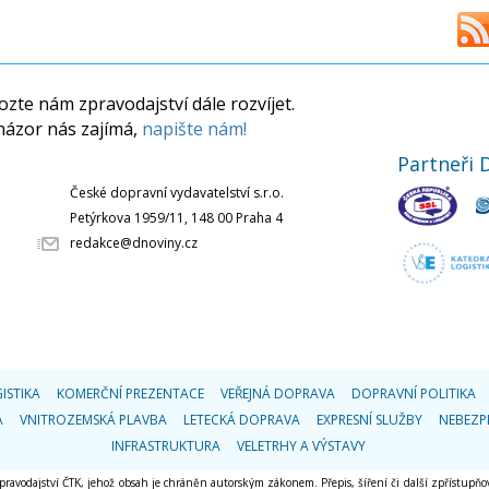
zte nám zpravodajství dále rozvíjet.
názor nás zajímá,
napište nám!
Partneři 
České dopravní vydavatelství s.r.o.
Petýrkova 1959/11, 148 00 Praha 4
redakce@dnoviny.cz
ISTIKA
KOMERČNÍ PREZENTACE
VEŘEJNÁ DOPRAVA
DOPRAVNÍ POLITIKA
A
VNITROZEMSKÁ PLAVBA
LETECKÁ DOPRAVA
EXPRESNÍ SLUŽBY
NEBEZP
INFRASTRUKTURA
VELETRHY A VÝSTAVY
 zpravodajství ČTK, jehož obsah je chráněn autorským zákonem. Přepis, šíření či další zpřístupňov