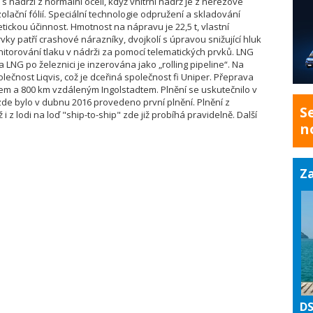
s nádrží z normální oceli, když vnitřní nádrž je z nerezové
zolační fólií. Speciální technologie odpružení a skladování
ckou účinnost. Hmotnost na nápravu je 22,5 t, vlastní
rvky patří crashové nárazníky, dvojkolí s úpravou snižující hluk
nitorování tlaku v nádrži za pomocí telematických prvků. LNG
a LNG po železnici je inzerována jako „rolling pipeline“. Na
čnost Liqvis, což je dceřiná společnost fi Uniper. Přeprava
em a 800 km vzdáleným Ingolstadtem. Plnění se uskutečnilo v
zde bylo v dubnu 2016 provedeno první plnění. Plnění z
S
i z lodi na loď "ship-to-ship" zde již probíhá pravidelně. Další
n
Za
DS