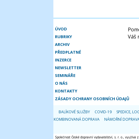
ÚVOD
Pomo
Váš 
RUBRIKY
ARCHIV
PŘEDPLATNÉ
INZERCE
NEWSLETTER
SEMINÁŘE
O NÁS
KONTAKTY
ZÁSADY OCHRANY OSOBNÍCH ÚDAJŮ
BALÍKOVÉ SLUŽBY
COVID-19
SPEDICE, LOG
KOMBINOVANÁ DOPRAVA
NÁMOŘNÍ DOPRAV
Společnost České dopravní vydavatelství, s. r. o., využívá