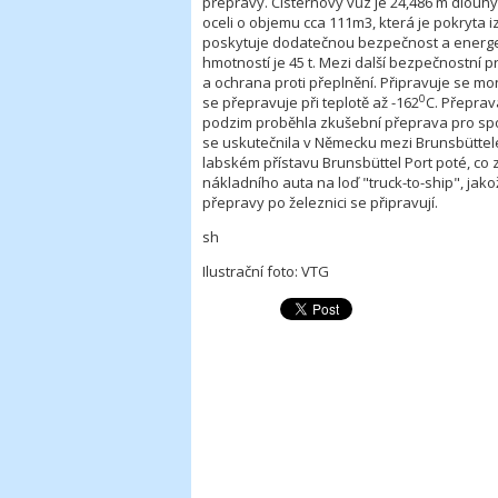
přepravy. Cisternový vůz je 24,486 m dlouhý 
oceli o objemu cca 111m3, která je pokryta i
poskytuje dodatečnou bezpečnost a energeti
hmotností je 45 t. Mezi další bezpečnostní p
a ochrana proti přeplnění. Připravuje se mo
0
se přepravuje při teplotě až -162
C. Přeprav
podzim proběhla zkušební přeprava pro spole
se uskutečnila v Německu mezi Brunsbüttel
labském přístavu Brunsbüttel Port poté, co 
nákladního auta na loď "truck-to-ship", jakož 
přepravy po železnici se připravují.
sh
Ilustrační foto: VTG