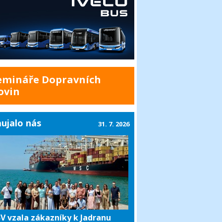
emináře Dopravních
ovin
ujalo nás
31. 7. 2026
V vzala zákazníky k Jadranu