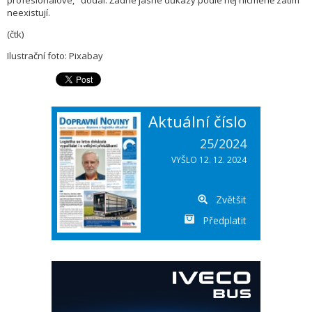
profesionálové," dodal. Žádné jasné důkazy podle něj nicméně zatím
neexistují.
(čtk)
Ilustrační foto: Pixabay
Aktuální číslo
25/2024
VYŠLO 12. 12. 2024
Zvětšit
Předplatit