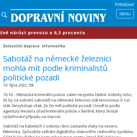
Přihlášení
MENU
 nárůst provozu o 6,3 procenta
​Pr
Železniční doprava
Informatika
​Sabotáž na německé železnici
mohla mít podle kriminalistů
politické pozadí
10. října 2022, čtk
10.10. - Německá kriminální policie zatím nezjistila žádné známky toho,
že by za sobotní sabotáží na německé železnici stál terorismus či cizí
stát. Nevylučuje však, že čin měl politické pozadí. Uvedl to podle
agentury Reuters úřad kriminální policie v Berlíně, který dostal
vyšetřování případu na starost.
Sabotáž na kabelech v sobotu ráno zastavila vlaky na severu
Německa. Způsobila selhání digitálního vlakového radiového systému