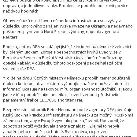
GSM-R sloužícího ke komunikaci mezi centry, která řídí vlakovou
dopravu, a jednotlivými vlaky. Problém se podařilo odstranit po více
než dvou hodinách.
Obavy z útoků na klíčovou německou infrastrukturu se zvýšily v
důsledku únorového zahájení ruské invaze na Ukrajinu a nedávného
poškození plynovodů Nord Stream výbuchy, napsala agentura
Reuters.
Podle agentury DPA se zdá být jisté, že incident na německé železnici
byl cíleným útokem. Zdroje z bezpečnostních kruhů uvedly, že v
Berlíně a v Severním Porýní-Vestfálsku byly záměrně poškozeny
optické kabely. V důsledku tohoto poškození pak selhal i záložní
systém, píše DPA.
"To, že na dvou různých místech v Německu proběhl téměř současně
útok na kritickou infrastrukturu vyžadující značné množství interních
informací, ukazuje na takovou míru organizovanosti útočníků, s jakou
jsme v této podobě zatím nesetkali," uvedl vedoucí představitel
parlamentní frakce CDU/CSU Thorsten Frei.
Bezpečnostní odborník Peter Neumann podle agentury DPA považuje
ruský útok na kritickou infrastrukturu v Německu za možný. "Rusko má
zájem na tom, aby v Evropě vyvolalo paniku," uvedl. Upozornil, že
sobotní sabotáž vyžadovala značné znalosti. "Zřejmě to nebyli
amatéři nebo osamělí pachatelé. Bylo to něco, co provedli