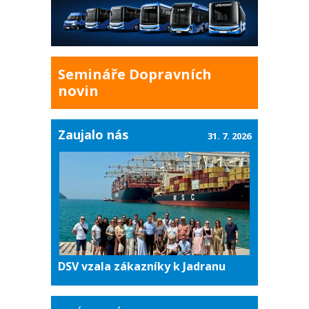
Semináře Dopravních
novin
Zaujalo nás
31. 7. 2026
DSV vzala zákazníky k Jadranu