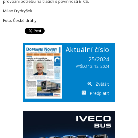
provozní potřebu na tratích s povinností ETCS.
Milan Frydryšek
Foto: České dráhy
Aktuální číslo
25/2024
VYŠLO 12. 12. 2024
Zvětšit
Předplatit