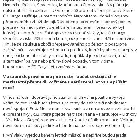
Německu, Polsku, Slovensku, Maďarsku a Chorvatsku. A v plánu je
další teritoriální rozšíření. Už více než 60 procent všech přeprav, které
ČD Cargo zajišťuje, je mezinárodních. Naproti tomu domácí objemy
přepraveného zboží klesají. Důvodem je především skokový pokles
přeprav fosilních paliv do elektráren a tepláren. I přes to, jak byl
loňský rok pro železniční dopravce v Evropě složitý, tak ČD Cargo
skončilo v zisku 733 milionů korun, což je meziročně o 423 milionů více.
Tím, že se struktura zboží přepravovaného po železnici postupně
začíná měnit, zaměřuje se firma na produkty, které by absenci přeprav
energetického uhlí mohly nahradit, například jde o biomasu, tuhá
alternativní paliva nebo průmyslové odpady. V tom vidíme
budoucnost. A ČD Cargo tyto změny zvládne.
V osobní dopravě mimo jiné roste i počet cestujících v
mezistátní přepravě. Počítáte s nárůstem i letos a v příštím
roce?
V mezinárodní dopravě jsme zaznamenali velmi pozitivní vývoj a
věřím, že tomu tak bude i letos. Pro cesty do zahraničí nabídneme
nová spojení. Podařilo se nám získat smlouvu na provoz mezinárodní
expresní linky Ex32, která pojede na trase Praha – Pardubice – Lichkov
– Vratislav – Gdyně, v provozu bude už od letošního prosince. Velkou
novinkou na dálkových linkách bude nasazení souprav ComfortJet.
První vlaky vyjedou během letních měsíců a nejdříve budou jezdit