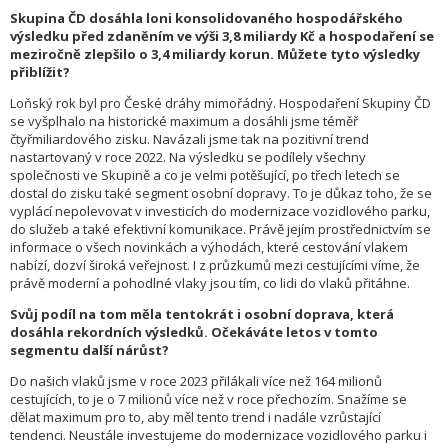
Skupina ČD dosáhla loni konsolidovaného hospodářského
výsledku před zdaněním ve výši 3,8 miliardy Kč a hospodaření se
meziročně zlepšilo o 3,4 miliardy korun. Můžete tyto výsledky
přiblížit?
Loňský rok byl pro České dráhy mimořádný. Hospodaření Skupiny ČD
se vyšplhalo na historické maximum a dosáhli jsme téměř
čtyřmiliardového zisku. Navázali jsme tak na pozitivní trend
nastartovaný v roce 2022. Na výsledku se podílely všechny
společnosti ve Skupině a co je velmi potěšující, po třech letech se
dostal do zisku také segment osobní dopravy. To je důkaz toho, že se
vyplácí nepolevovat v investicích do modernizace vozidlového parku,
do služeb a také efektivní komunikace. Právě jejím prostřednictvím se
informace o všech novinkách a výhodách, které cestování vlakem
nabízí, dozví široká veřejnost. I z průzkumů mezi cestujícími víme, že
právě moderní a pohodlné vlaky jsou tím, co lidi do vlaků přitáhne.
Svůj podíl na tom měla tentokrát i osobní doprava, která
dosáhla rekordních výsledků. Očekáváte letos v tomto
segmentu další nárůst?
Do našich vlaků jsme v roce 2023 přilákali více než 164 milionů
cestujících, to je o 7 milionů více než v roce přechozím. Snažíme se
dělat maximum pro to, aby měl tento trend i nadále vzrůstající
tendenci. Neustále investujeme do modernizace vozidlového parku i