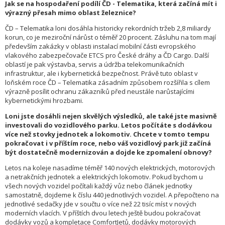
Jak se na hospodaření podílí ČD - Telematika, která začíná mít i
výrazný přesah mimo oblast železnice?
ČD – Telematika loni dosáhla historicky rekordních tržeb 2,8 miliardy
korun, co je meziroční nárůst o téměř 20 procent. Zásluhu na tom mají
především zakázky v oblasti instalací mobilní části evropského
vlakového zabezpečovače ETCS pro České dráhy a ČD Cargo. Další
oblastí je pak výstavba, servis a údržba
telekomunikačních
infrastruktur, ale i kybernetická bezpečnost. Právě tuto oblast v
loňském roce ČD – Telematika zásadním způsobem rozšířila s cílem
výrazně posílit ochranu zákazníků před neustále narůstajícími
kybernetickými hrozbami.
Loni jste dosáhli nejen skvělých výsledků, ale také jste masivně
investovali do vozidlového parku. Letos počítáte s dodávkou
více než stovky jednotek a lokomotiv. Chcete v tomto tempu
pokračovat i v příštím roce, nebo váš vozidlový park již začíná
být dostatečně modernizován a dojde ke zpomalení obnovy?
Letos na koleje nasadíme téměř 140 nových elektrických, motorových
a netrakčních jednotek a elektrických lokomotiv. Pokud bychom u
všech nových vozidel počítali každý vůz nebo článek jednotky
samostatně, dojdeme k číslu 440 jednotlivých vozidel. A přepočteno na
jednotlivé sedačky jde v součtu o více než 22 tisíc míst v nových
moderních vlacích. V příštích dvou letech ještě budou pokračovat
dodávky vozů a kompletace ComfortJetů, dodávky motorových