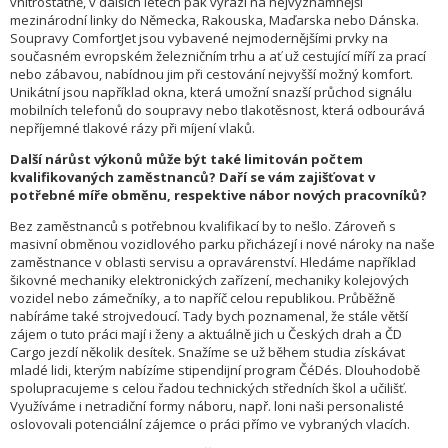
vnitrostátně, v dalších letech pak vyrazí na nejvýznamnější
mezinárodní linky do Německa, Rakouska, Maďarska nebo Dánska.
Soupravy ComfortJet jsou vybavené nejmodernějšími prvky na
současném evropském železničním trhu a ať už cestující míří za prací
nebo zábavou, nabídnou jim při cestování nejvyšší možný komfort.
Unikátní jsou například okna, která umožní snazší průchod signálu
mobilních telefonů do soupravy nebo tlakotěsnost, která odbourává
nepříjemné tlakové rázy při míjení vlaků.
Další nárůst výkonů může být také limitován počtem
kvalifikovaných zaměstnanců? Daří se vám zajišťovat v
potřebné míře obměnu, respektive nábor nových pracovníků?
Bez zaměstnanců s potřebnou kvalifikací by to nešlo. Zároveň s
masivní obměnou vozidlového parku přicházejí i nové nároky na naše
zaměstnance v oblasti servisu a opravárenství. Hledáme například
šikovné mechaniky elektronických zařízení, mechaniky kolejových
vozidel nebo zámečníky, a to napříč celou republikou. Průběžně
nabíráme také strojvedoucí. Tady bych poznamenal, že stále větší
zájem o tuto práci mají i ženy a aktuálně jich u Českých drah a ČD
Cargo jezdí několik desítek. Snažíme se už během studia získávat
mladé lidi, kterým nabízíme stipendijní program ČéDés. Dlouhodobě
spolupracujeme s celou řadou technických středních škol a učilišť.
Využíváme i netradiční formy náboru, např. loni naši personalisté
oslovovali potenciální zájemce o práci přímo ve vybraných vlacích.