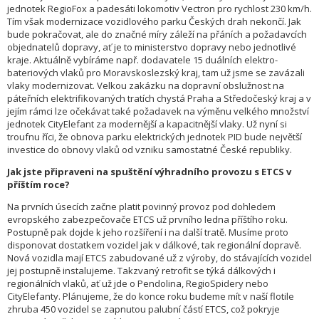
jednotek RegioFox a padesáti lokomotiv Vectron pro rychlost 230 km/h.
Tím však modernizace vozidlového parku Českých drah nekončí. Jak
bude pokračovat, ale do značné míry záleží na přáních a požadavcích
objednatelů dopravy, ať je to ministerstvo dopravy nebo jednotlivé
kraje. Aktuálně vybíráme např. dodavatele 15 duálních elektro-
bateriových vlaků pro Moravskoslezský kraj, tam už jsme se zavázali
vlaky modernizovat. Velkou zakázku na dopravní obslužnost na
páteřních elektrifikovaných tratích chystá Praha a Středočeský kraj a v
jejím rámci lze očekávat také požadavek na výměnu velkého množství
jednotek CityElefant za modernější a kapacitnější vlaky. Už nyní si
troufnu říci, že obnova parku elektrických jednotek PID bude největší
investice do obnovy vlaků od vzniku samostatné České republiky.
Jak jste připraveni na spuštění výhradního provozu s ETCS v
příštím roce?
Na prvních úsecích začne platit povinný provoz pod dohledem
evropského zabezpečovače ETCS už prvního ledna příštího roku.
Postupně pak dojde k jeho rozšíření i na další tratě. Musíme proto
disponovat dostatkem vozidel jak v dálkové, tak regionální dopravě.
Nová vozidla mají ETCS zabudované už z výroby, do stávajících vozidel
jej postupně instalujeme. Takzvaný retrofit se týká dálkových i
regionálních vlaků, ať už jde o Pendolina, RegioSpidery nebo
CityElefanty. Plánujeme, že do konce roku budeme mít v naší flotile
zhruba 450 vozidel se zapnutou palubní částí ETCS, což pokryje