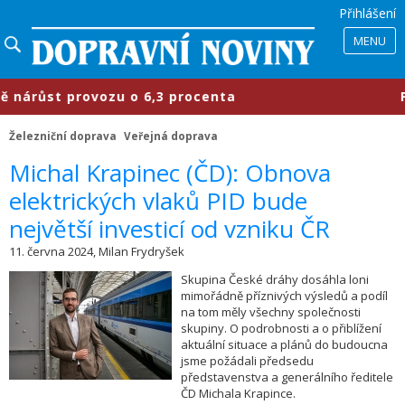
Přihlášení
MENU
t provozu o 6,3 procenta
​Průmysl
Železniční doprava
Veřejná doprava
Michal Krapinec (ČD): Obnova
elektrických vlaků PID bude
největší investicí od vzniku ČR
11. června 2024, Milan Frydryšek
Skupina České dráhy dosáhla loni
mimořádně příznivých výsledů a podíl
na tom měly všechny společnosti
skupiny. O podrobnosti a o přiblížení
aktuální situace a plánů do budoucna
jsme požádali předsedu
představenstva a generálního ředitele
ČD Michala Krapince.