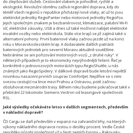
do zlepšování služeb. Cestování vlakem je pohodlné, rychlé a
ekologické. Revoluční obměnu zažívá regionální doprava, kdy do
téměř všech regionů v republice přicházejí nové vlaky, ať už to jsou
elektrické jednotky RegioPanter nebo motorové jednotky RegioFox.
Jejich společným znakem je bezbariérovost, klimatizace, palubní Wi-Fi
síť, elektrické zásuvky, USB a dnes už také možnost nabíjet elektrické
invalidní vozíky nebo elektrokola. Stále více krajů se již zajímá také o
alternativní pohony. První bateriové vlaky začnou jezdit už na konci
roku v Moravskoslezském kraji. A dodavatele dalších patnácti
bateriových jednotek pro severní Moravu aktuálně soutěžíme.
Nebráníme se ani pořizování motorových vozů „z druhé ruky“. V
některých případech je to ekonomicky nejvýhodnější řešení. Řeč je
konkrétně o jednovozových motorácích typu RegioShuttle, u nás
známých jako RegioSpidery. V dálkové dopravě bude letošní největší
novinkou nasazení prvních souprav ComfortJet. Nejdříve se s nimi
svezou cestující na lince mezi Prahou a Ostravou, poté začnou
obsluhovat mezinárodní trasy. Během roku budeme pokračovat také v
přebírání 22 lokomotiv Siemens Vectron od leasingové společnosti
RSL.
Jaké výsledky očekáváte letos v dalších segmentech, především
v nákladní dopravě?
ČD Cargu se daří především v expanzi na zahraniční trhy, na kterých
výkony nákladního dopravce rostou o desítky procent. Vedle České
republiky působí společnost už v šesti zemích Evropy – Rakousku,