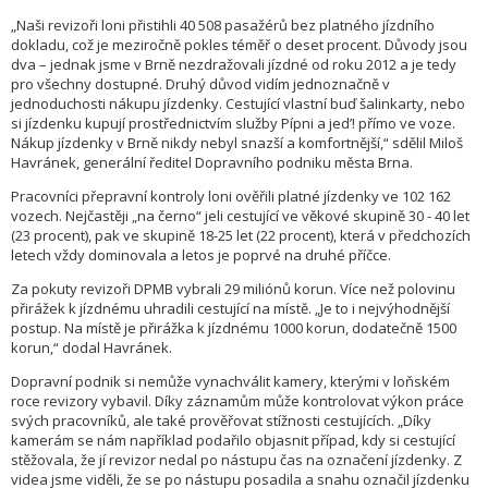
„Naši revizoři loni přistihli 40 508 pasažérů bez platného jízdního
dokladu, což je meziročně pokles téměř o deset procent. Důvody jsou
dva – jednak jsme v Brně nezdražovali jízdné od roku 2012 a je tedy
pro všechny dostupné. Druhý důvod vidím jednoznačně v
jednoduchosti nákupu jízdenky. Cestující vlastní buď šalinkarty, nebo
si jízdenku kupují prostřednictvím služby Pípni a jed’! přímo ve voze.
Nákup jízdenky v Brně nikdy nebyl snazší a komfortnější,“ sdělil Miloš
Havránek, generální ředitel Dopravního podniku města Brna.
Pracovníci přepravní kontroly loni ověřili platné jízdenky ve 102 162
vozech. Nejčastěji „na černo“ jeli cestující ve věkové skupině 30 - 40 let
(23 procent), pak ve skupině 18-25 let (22 procent), která v předchozích
letech vždy dominovala a letos je poprvé na druhé příčce.
Za pokuty revizoři DPMB vybrali 29 miliónů korun. Více než polovinu
přirážek k jízdnému uhradili cestující na místě. „Je to i nejvýhodnější
postup. Na místě je přirážka k jízdnému 1000 korun, dodatečně 1500
korun,“ dodal Havránek.
Dopravní podnik si nemůže vynachválit kamery, kterými v loňském
roce revizory vybavil. Díky záznamům může kontrolovat výkon práce
svých pracovníků, ale také prověřovat stížnosti cestujících. „Díky
kamerám se nám například podařilo objasnit případ, kdy si cestující
stěžovala, že jí revizor nedal po nástupu čas na označení jízdenky. Z
videa jsme viděli, že se po nástupu posadila a snahu označil jízdenku