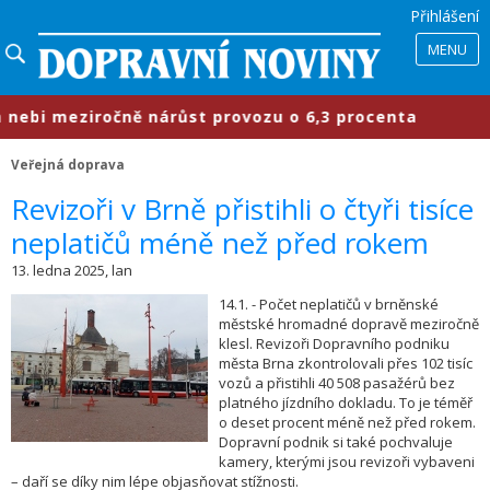
Přihlášení
MENU
bi meziročně nárůst provozu o 6,3 procenta
Veřejná doprava
​Revizoři v Brně přistihli o čtyři tisíce
neplatičů méně než před rokem
13. ledna 2025, lan
14.1. - Počet neplatičů v brněnské
městské hromadné dopravě meziročně
klesl. Revizoři Dopravního podniku
města Brna zkontrolovali přes 102 tisíc
vozů a přistihli 40 508 pasažérů bez
platného jízdního dokladu. To je téměř
o deset procent méně než před rokem.
Dopravní podnik si také pochvaluje
kamery, kterými jsou revizoři vybaveni
– daří se díky nim lépe objasňovat stížnosti.