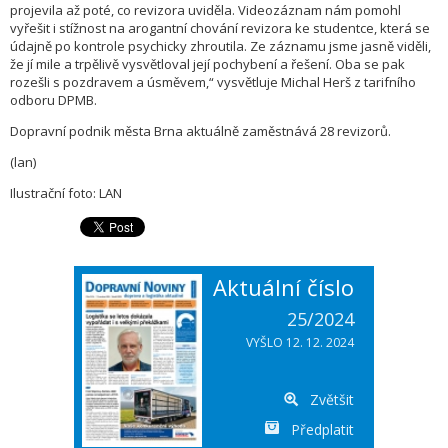
projevila až poté, co revizora uviděla. Videozáznam nám pomohl
vyřešit i stížnost na arogantní chování revizora ke studentce, která se
údajně po kontrole psychicky zhroutila. Ze záznamu jsme jasně viděli,
že jí mile a trpělivě vysvětloval její pochybení a řešení. Oba se pak
rozešli s pozdravem a úsměvem,“ vysvětluje Michal Herš z tarifního
odboru DPMB.
Dopravní podnik města Brna aktuálně zaměstnává 28 revizorů.
(lan)
Ilustrační foto: LAN
Aktuální číslo
25/2024
VYŠLO 12. 12. 2024
Zvětšit
Předplatit