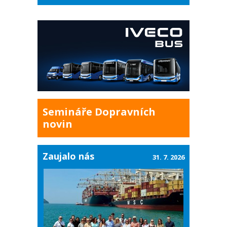
Semináře Dopravních
novin
Zaujalo nás
31. 7. 2026