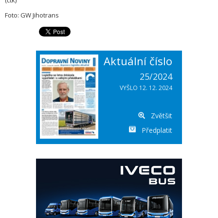
(čtk)
Foto: GW Jihotrans
Aktuální číslo
25/2024
VYŠLO 12. 12. 2024
Zvětšit
Předplatit