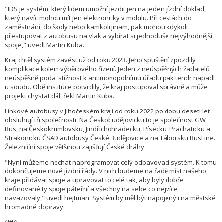
"IDS je systém, který lidem umožní jezdit jen na jeden jízdní doklad,
který navíc mohou mít jen elektronicky v mobilu. Při cestách do
zaměstnání, do školy nebo kamkoli jinam, pak mohou kdykoli
přestupovat z autobusu na vlak a vybírat si jednoduše nejvýhodnější
spoje," uvedl Martin Kuba.
Kraj chtěl systém zavést už od roku 2023. Jeho spuštění zpozdily
komplikace kolem výběrového řízení. Jeden z neúspěšných žadatelů
neúspěšně podal stížnost k antimonopolnímu úřadu pak tendr napadl
u soudu. Obě instituce potvrdily, že kraj postupoval správně a může
projekt chystat dál, řekl Martin Kuba.
Linkové autobusy v Jihočeském kraji od roku 2022 po dobu deseti let
obsluhují tři společnosti. Na Českobudějovicku to je společnost GW
Bus, na Českokrumlovsku, Jindřichohradecku, Písecku, Prachaticku a
Strakonicku ČSAD autobusy České Budějovice a na Táborsku BusLine.
Železniční spoje většinou zajišťují České dráhy.
"Nyní můžeme nechat naprogramovat celý odbavovací systém. K tomu
dokončujeme nové jízdní řády. V nich budeme na řadě míst našeho
kraje přidávat spoje a upravovat to celé tak, aby byly dobře
definované ty spoje páteřní a všechny na sebe co nejvíce
navazovaly," uvedl hejtman. Systém by měl být napojený i na městské
hromadné dopravy.