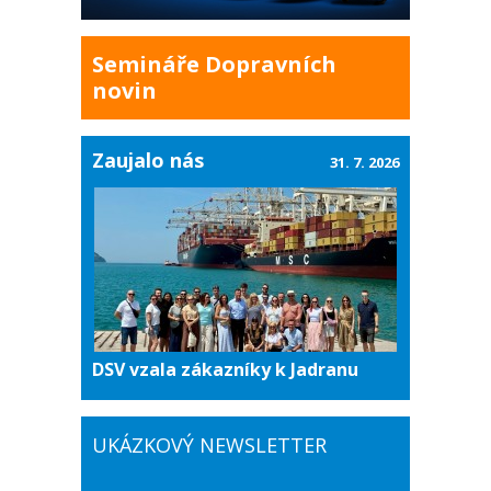
Semináře Dopravních
novin
Zaujalo nás
31. 7. 2026
DSV vzala zákazníky k Jadranu
UKÁZKOVÝ NEWSLETTER