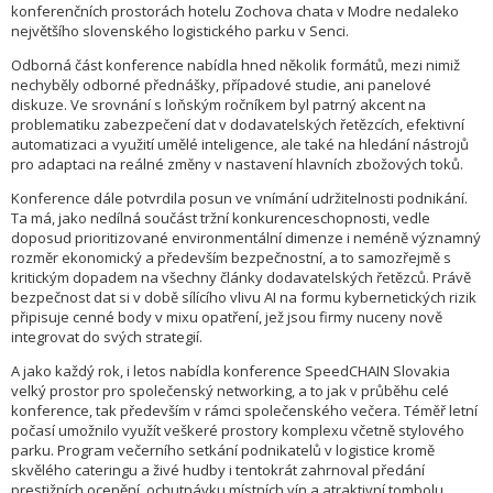
konferenčních prostorách hotelu Zochova chata v Modre nedaleko
největšího slovenského logistického parku v Senci.
Odborná část konference nabídla hned několik formátů, mezi nimiž
nechyběly odborné přednášky, případové studie, ani panelové
diskuze. Ve srovnání s loňským ročníkem byl patrný akcent na
problematiku zabezpečení dat v dodavatelských řetězcích, efektivní
automatizaci a využití umělé inteligence, ale také na hledání nástrojů
pro adaptaci na reálné změny v nastavení hlavních zbožových toků.
Konference dále potvrdila posun ve vnímání udržitelnosti podnikání.
Ta má, jako nedílná součást tržní konkurenceschopnosti, vedle
doposud prioritizované environmentální dimenze i neméně významný
rozměr ekonomický a především bezpečnostní, a to samozřejmě s
kritickým dopadem na všechny články dodavatelských řetězců. Právě
bezpečnost dat si v době sílícího vlivu AI na formu kybernetických rizik
připisuje cenné body v mixu opatření, jež jsou firmy nuceny nově
integrovat do svých strategií.
A jako každý rok, i letos nabídla konference SpeedCHAIN Slovakia
velký prostor pro společenský networking, a to jak v průběhu celé
konference, tak především v rámci společenského večera. Téměř letní
počasí umožnilo využít veškeré prostory komplexu včetně stylového
parku. Program večerního setkání podnikatelů v logistice kromě
skvělého cateringu a živé hudby i tentokrát zahrnoval předání
prestižních ocenění, ochutnávku místních vín a atraktivní tombolu.