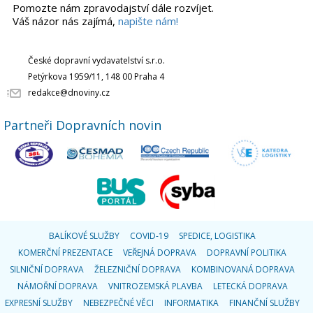
Pomozte nám zpravodajství dále rozvíjet.
Váš názor nás zajímá,
napište nám!
České dopravní vydavatelství s.r.o.
Petýrkova 1959/11, 148 00 Praha 4
redakce@dnoviny.cz
Partneři Dopravních novin
BALÍKOVÉ SLUŽBY
COVID-19
SPEDICE, LOGISTIKA
KOMERČNÍ PREZENTACE
VEŘEJNÁ DOPRAVA
DOPRAVNÍ POLITIKA
SILNIČNÍ DOPRAVA
ŽELEZNIČNÍ DOPRAVA
KOMBINOVANÁ DOPRAVA
NÁMOŘNÍ DOPRAVA
VNITROZEMSKÁ PLAVBA
LETECKÁ DOPRAVA
EXPRESNÍ SLUŽBY
NEBEZPEČNÉ VĚCI
INFORMATIKA
FINANČNÍ SLUŽBY