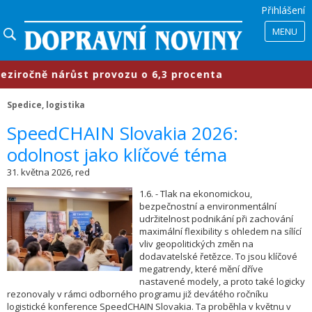
Přihlášení
MENU
očně nárůst provozu o 6,3 procenta
Spedice, logistika
​SpeedCHAIN Slovakia 2026:
odolnost jako klíčové téma
31. května 2026, red
1.6. - Tlak na ekonomickou,
bezpečnostní a environmentální
udržitelnost podnikání při zachování
maximální flexibility s ohledem na sílící
vliv geopolitických změn na
dodavatelské řetězce. To jsou klíčové
megatrendy, které mění dříve
nastavené modely, a proto také logicky
rezonovaly v rámci odborného programu již devátého ročníku
logistické konference SpeedCHAIN Slovakia. Ta proběhla v květnu v