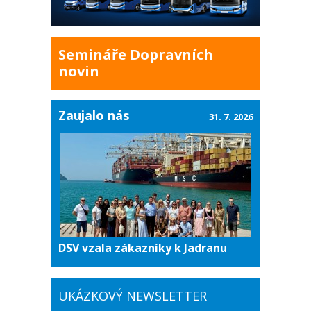
Semináře Dopravních
novin
Zaujalo nás
31. 7. 2026
DSV vzala zákazníky k Jadranu
UKÁZKOVÝ NEWSLETTER