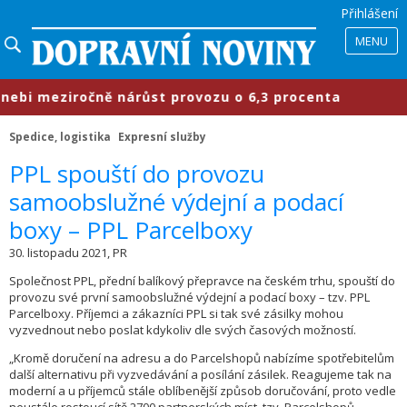
Přihlášení
MENU
i meziročně nárůst provozu o 6,3 procenta
Spedice, logistika
Expresní služby
​PPL spouští do provozu
samoobslužné výdejní a podací
boxy – PPL Parcelboxy
30. listopadu 2021, PR
Společnost PPL, přední balíkový přepravce na českém trhu, spouští do
provozu své první samoobslužné výdejní a podací boxy – tzv. PPL
Parcelboxy. Příjemci a zákazníci PPL si tak své zásilky mohou
vyzvednout nebo poslat kdykoliv dle svých časových možností.
„Kromě doručení na adresu a do Parcelshopů nabízíme spotřebitelům
další alternativu při vyzvedávání a posílání zásilek. Reagujeme tak na
moderní a u příjemců stále oblíbenější způsob doručování, proto vedle