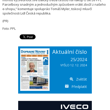
mohou vyzvednout své balíčky třeba cestou na nákup či skrze PPL
Parcelboxy snadným a jednoduchým způsobem vrátit zboží z našeho
e‑shopu,“ komentuje spolupráci Tomáš Myler, tiskový mluvčí
společnosti Lidl Česká republika.
(PR)
Foto: PPL
Aktuální číslo
25/2024
VYŠLO 12. 12. 2024
Zvětšit
Předplatit