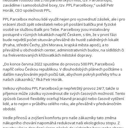
neustále rostoucí sítě 2700 partnerských míst, tzv. Parcelshopů,
zavádíme i samoobslužné boxy, tzv. PPL Parcelboxy,“ uvádí Petr
Horák, CEO společnosti PPL.
PPL Parcelbox mohou lidé využít nejen pro vyzvednutí zásilek, ale i pro
vrácení zboží zpět odesílateli nebo při posílání balíčku jiné fyzické
osobě se službou Balík pro Tebe. Parcelboxy jsou instalovány
postupně v různých lokalitách napříč Českem, s tím, že v první fázi
bude největší počet situován převážně do hustě zalidněných lokalit
(Praha, střední Čechy, jižní Morava, krajská města apod.), a to
převážně u obchodních center, administrativních budov, na sídlištích či
na frekventovaných křižovatkách městské dopravy.
„Do konce června 2022 spustíme do provozu 500 PPL Parcelboxů
napříč celou Českou republikou. V dlouhodobých plánech počítáme s
dalším navyšováním jejich počtů tak, abychom pokryli potřeby trhu a
našich zákazníků,“ říká Petr Horák.
Velkou výhodou PPL Parcelboxů je nepřetržitý provoz 24/7, takže si
příjemce může zásilku vyzvednout dle svých časových možností. Tento
způsob časové flexibility oceňují hlavně pracující nebo časově vytížení
lidé, a to nejen v průběhu celého roku, ale převážně v předvánočním
období.
Vedle přínosů a zvýšení komfortu pro naše zákazníky tato změna
nákupního chování napomáhá redukovat naši ekologickou stopu. Z