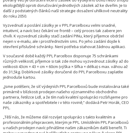
povahy věci je doručení vícero zásilek do výdejního boxu nebo shopu
ekologičtější oproti doručování jednotlivých zásilek až ke dveřím. Je to
další z podstatných článků naší strategie dosažení uhlíkové neutrality
do roku 2050.
Vyzvednutí a poslání zásilky je v PPL Parcelboxu velmi snadné,
intuitivní, a navíc bez čekání ve frontě – celý proces tak zabere jen
chvíli. K vyzvednutí zásilky stačí zadání PINu, který příjemce obdržel
nejen v e‑mailu, ale i prostřednictvím sms. Po jeho zadání dojde k
otevření příslušné schránky. Není potřeba stahovat žádnou aplikaci.
V současné době každý PPL Parcelbox disponuje 75 schránkami
různých velikostí, příjemce si tak zde mohou vyzvednout zásilky až do
velikosti 43cm × 43 × cm × 60cm (výška × šířka × délka) s max. váhou až
do 31,5kg. Dobírkové zásilky doručené do PPL Parcelboxu zaplatíte
jednoduše kartou.
„Jsme potěšeni, že síť výdejních PPL Parcelboxů bude instalována také
primárně v blízkosti prodejen našeho významného obchodního
partnera, řetězce Lidl, a že tím naši kvalitní spolupráci rozšiřujeme pro
naše zákazníky a spotřebitele i v této rovině,“ dodává Petr Horák, CEO
PPL.
„Těší nás, že můžeme dál rozvíjet spolupráci s takto kvalitním a
profesionálním přepravcem, kterým je PPL. Umístěním PPL Parcelboxů
u našich prodejen navíc přinášíme našim zákazníkům další benefit. Ti