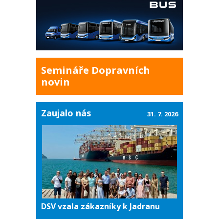
Semináře Dopravních
novin
Zaujalo nás
31. 7. 2026
DSV vzala zákazníky k Jadranu