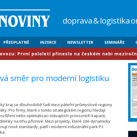
doprava
&
logistika
o
PŘEDPLATNÉ
INZERCE
NEWSLETTER
SEMINÁŘE
vní pololetí přineslo na českém nebi meziročně nárůst 
ává směr pro moderní logistiku
ňský kraj se dlouhodobě řadí mezi páteřní průmyslové regiony
iky. Pro firmy, které v tomto strategickém regionu hledají
rozšíření nebo optimalizaci stávajících provozních kapacit,
dmínky na trhu příznivé. Mezi projekty, které zde dynamicky
inují nové standardy, patří i moderní industriální park P3
ka.