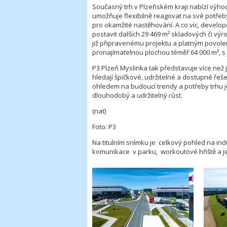
Současný trh v Plzeňském kraji nabízí výhod
umožňuje flexibilně reagovat na své potřeby.
pro okamžité nastěhování. A co víc, develope
postavit dalších 29 469 m² skladových či výr
již připravenému projektu a platným povolen
pronajímatelnou plochou téměř 64 000 m², s 
P3 Plzeň Myslinka tak představuje více než j
hledají špičkové, udržitelné a dostupné řeše
ohledem na budoucí trendy a potřeby trhu je
dlouhodobý a udržitelný růst.
(nat)
Foto: P3
Na titulním snímku je celkový pohled na indus
komunikace v parku, workoutové hřiště a jez