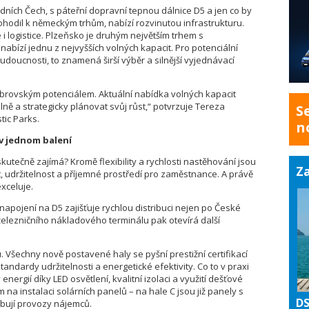
ních Čech, s páteřní dopravní tepnou dálnice D5 a jen co by
odil k německým trhům, nabízí rozvinutou infrastrukturu.
 i logistice. Plzeňsko je druhým největším trhem s
bízí jednu z nejvyšších volných kapacit. Pro potenciální
budoucnosti, to znamená širší výběr a silnější vyjednávací
obrovským potenciálem. Aktuální nabídka volných kapacit
ně a strategicky plánovat svůj růst,
“ potvrzuje Tereza
S
ic Parks.
n
v jednom balení
kutečně zajímá? Kromě flexibility a rychlosti nastěhování jsou
Za
t, udržitelnost a příjemné prostředí pro zaměstnance. A právě
xceluje.
napojení na D5 zajišťuje rychlou distribuci nejen po České
 železničního nákladového terminálu pak otevírá další
. Všechny nově postavené haly se pyšní prestižní certifikací
tandardy udržitelnosti a energetické efektivity. Co to v praxi
ergií díky LED osvětlení, kvalitní izolaci a využití dešťové
na instalaci solárních panelů – na hale C jsou již panely s
DS
bují provozy nájemců.