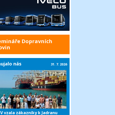
emináře Dopravních
ovin
ujalo nás
31. 7. 2026
V vzala zákazníky k Jadranu