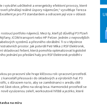
e i vytvářet udržitelné a energeticky efektivní provozy, které
ároveň přinášejí reálné úspory nájemcům,
“ vysvětluje Tereza
U
cellent je pro P3 standardem a odrazem její vize v oblasti
ostoucí portfolio nájemců. Mezi ty, kteří již důvěřují P3 Plzeň
c Nýřany, ICOM transport nebo HP Pelzer. Jedním z nejnovějších
 kabelových systémů a přesného obrábění. Ti si v Myslince
strativních prostor. Jak potvrdil Petr Míka z RSF Elektronik,
rní skladovací řešení, která pomohla optimalizovat logistické
ního jednání po předání haly pro RSF Elektronik proběhl v
ou po pracovní síle hraje klíčovou roli i pracovní prostředí.
 kanceláří přesouvá i do skladových a výrobních hal. P3
tříc, s důrazem na to, aby se zaměstnanci v areálu cítili
dné části obce, přímo na okraji lesa. Harmonické prostředí se
 nově vysázenou zeleň, workoutové hřiště a jezírko, které
stavba na míru