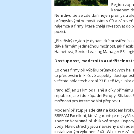
Region západ
kamenem doh
Není divu, že se zde daří nejen průmyslu ale
průmyslovými nemovitostmi v ČR a zároveň na
nájemce a firmy, které chtějí investovat do 
pozici.
„
Plzeňský region je dynamické prostředí s 
dává firmám jedinečnou možnost, jak flexibil
Hametová, Senior Leasing Manager P3 Logist
Dostupnost, modernita a udržitelnost 
Co dnes firmy při výběru průmyslových hal s
to především tři klíčové aspekty: dostupnos
v těchto oblastech areál P3 Plzeň Myslinka e
Park leží jen 21 km od Plzně a díky přímému 
republice, ale i do západní Evropy. Blízkost
možnosti pro intermodální přepravu.
Moderní přístup je zde cítit na každém kroku
BREEAM Excellent, která garantuje nejvyšší s
znamená? Minimální uhlíková stopa, úspory en
vody. Navíc střechy jsou navrženy s ohledem 
instalovaným výkonem 340 kWh, které záso