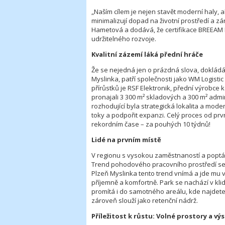
„
Naším cílem je nejen stavět moderní haly, al
minimalizují dopad na životní prostředí a z
Hametová a dodává, že certifikace BREEAM Ex
udržitelného rozvoje
.
Kvalitní zázemí láká přední hráče
Že se nejedná jen o prázdná slova, dokládá r
Myslinka, patří společnosti jako WM Logisti
přírůstků je RSF Elektronik, přední výrobce
pronajali 3 300 m² skladových a 300 m² admini
rozhodující byla strategická lokalita a mode
toky a podpořit expanzi. Celý proces od prv
rekordním čase – za pouhých 10 týdnů!
Lidé na prvním místě
V regionu s vysokou zaměstnaností a poptávk
Trend pohodového pracovního prostředí se z
Plzeň Myslinka tento trend vnímá a jde mu vs
příjemně a komfortně. Park se nachází v kli
promítá i do samotného areálu, kde najdete
zároveň slouží jako retenční nádrž.
Příležitost k růstu: Volné prostory a vý