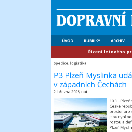
ÚVOD
RUBRIKY
ARCHIV
​Řízení letového provozu: Pr
Spedice, logistika
​P3 Plzeň Myslinka ud
v západních Čechách
2. března 2026, nat
10.3. - Plze
České republ
prostor pro 
jsou nyní po
rostou a def
Plzeň Myslin