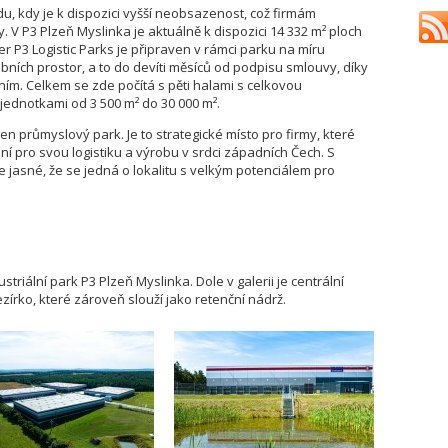
u, kdy je k dispozici vyšší neobsazenost, což firmám
 V P3 Plzeň Myslinka je aktuálně k dispozici 14 332 m² ploch
r P3 Logistic Parks je připraven v rámci parku na míru
obních prostor, a to do devíti měsíců od podpisu smlouvy, díky
ím. Celkem se zde počítá s pěti halami s celkovou
jednotkami od 3 500 m² do 30 000 m².
en průmyslový park. Je to strategické místo pro firmy, které
ní pro svou logistiku a výrobu v srdci západních Čech. S
 jasné, že se jedná o lokalitu s velkým potenciálem pro
triální park P3 Plzeň Myslinka. Dole v galerii je centrální
írko, které zároveň slouží jako retenční nádrž.