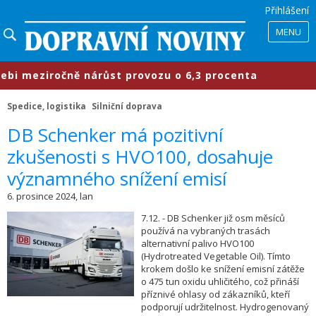
Přihlášení
MENU
 meziročně nárůst provozu o 6,3 procenta
Spedice, logistika
Silniční doprava
​DB Schenker má pozitivní
zkušenosti s HVO100, dosahuje
významného snížení emisí
6. prosince 2024, lan
7.12. - DB Schenker již osm měsíců
používá na vybraných trasách
alternativní palivo HVO100
(Hydrotreated Vegetable Oil). Tímto
krokem došlo ke snížení emisní zátěže
o 475 tun oxidu uhličitého, což přináší
příznivé ohlasy od zákazníků, kteří
podporují udržitelnost. Hydrogenovaný