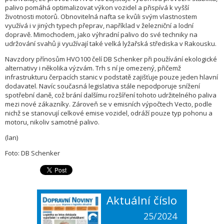
palivo pomáhá optimalizovat výkon vozidel a přispívá k vyšší
životnosti motorů. Obnovitelná nafta se kvůli svým vlastnostem
využívá i v jiných typech přeprav, například v železniční a lodní
dopravě. Mimochodem, jako výhradní palivo do své techniky na
udržování svahů ji využívají také velká lyžařská střediska v Rakousku.
Navzdory přínosům HVO100 čelí DB Schenker při používání ekologické
alternativy i několika výzvám. Trh s ní je omezený, přičemž
infrastrukturu čerpacích stanic v podstatě zajišťuje pouze jeden hlavní
dodavatel. Navíc současná legislativa stále nepodporuje snížení
spotřební daně, což brání dalšímu rozšíření tohoto udržitelného paliva
mezi nové zákazníky. Zároveň se v emisních výpočtech Vecto, podle
nichž se stanovují celkové emise vozidel, odráží pouze typ pohonu a
motoru, nikoliv samotné palivo.
(lan)
Foto: DB Schenker
Aktuální číslo
25/2024