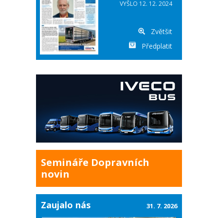
VYŠLO 12. 12. 2024
Zvětšit
Předplatit
Semináře Dopravních
novin
Zaujalo nás
31. 7. 2026