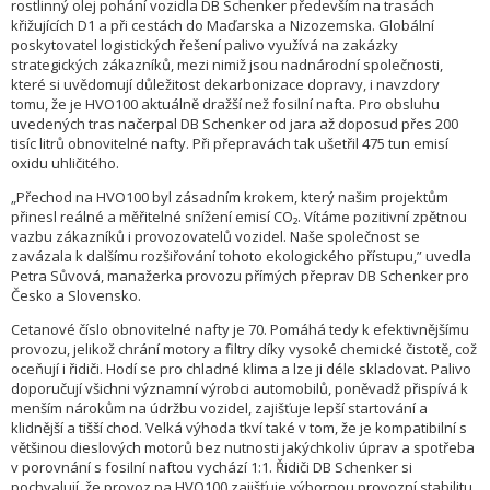
rostlinný olej pohání vozidla DB Schenker především na trasách
křižujících D1 a při cestách do Maďarska a Nizozemska. Globální
poskytovatel logistických řešení palivo využívá na zakázky
strategických zákazníků, mezi nimiž jsou nadnárodní společnosti,
které si uvědomují důležitost dekarbonizace dopravy, i navzdory
tomu, že je HVO100 aktuálně dražší než fosilní nafta. Pro obsluhu
uvedených tras načerpal DB Schenker od jara až doposud přes 200
tisíc litrů obnovitelné nafty. Při přepravách tak ušetřil 475 tun emisí
oxidu uhličitého.
„Přechod na HVO100 byl zásadním krokem, který našim projektům
přinesl reálné a měřitelné snížení emisí CO₂. Vítáme pozitivní zpětnou
vazbu zákazníků i provozovatelů vozidel. Naše společnost se
zavázala k dalšímu rozšiřování tohoto ekologického přístupu,” uvedla
Petra Sůvová, manažerka provozu přímých přeprav DB Schenker pro
Česko a Slovensko.
Cetanové číslo obnovitelné nafty je 70. Pomáhá tedy k efektivnějšímu
provozu, jelikož chrání motory a filtry díky vysoké chemické čistotě, což
oceňují i řidiči. Hodí se pro chladné klima a lze ji déle skladovat. Palivo
doporučují všichni významní výrobci automobilů, poněvadž přispívá k
menším nárokům na údržbu vozidel, zajišťuje lepší startování a
klidnější a tišší chod. Velká výhoda tkví také v tom, že je kompatibilní s
většinou dieslových motorů bez nutnosti jakýchkoliv úprav a spotřeba
v porovnání s fosilní naftou vychází 1:1. Řidiči DB Schenker si
pochvalují, že provoz na HVO100 zajišťuje výbornou provozní stabilitu,