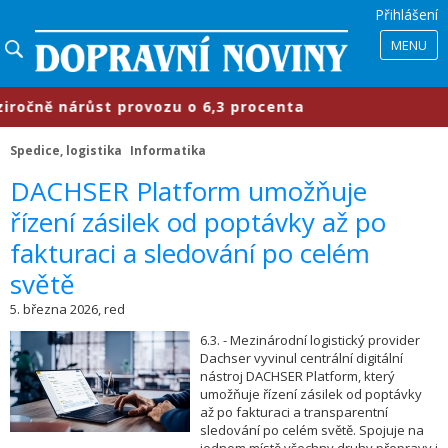
Přihlášení
MENU
ně nárůst provozu o 6,3 procenta
Spedice, logistika
Informatika
​DACHSER Platform umožňuje
řízení zásilek od poptávky až po
fakturaci a sledování po celém
světě
5. března 2026, red
6.3. - Mezinárodní logistický provider
Dachser vyvinul centrální digitální
nástroj DACHSER Platform, který
umožňuje řízení zásilek od poptávky
až po fakturaci a transparentní
sledování po celém světě. Spojuje na