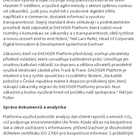
DACHSER vyvinul a stále rozšiřuje svoji platformu interně ve svém
vlastním IT oddělení, a využívá agilní metody s aktivní zpětnou vazbou
od zákazníků. „Lidé jsou zvyklí mít v soukromé digitální sféře,
například v e-commerce, dostatek informací a vysokou
transparentnost. Stejný standard dnes očekávají i v podnikatelském
prostředí. Naší odpovědí je DACHSER Platform, která nabízí nové
rozměry v komunikaci se zákazníky a v transparentnosti, větší rychlost
a novou úroveň end-to-end řešení,“ řekl Lars Relitz, Head of Corporate
Digital Innovation & Development společnosti Dachser.
Zákazníci, kteří na DACHSER Platform přecházejí, oceňují uživatelsky
přívětivé ovládání, které usnadňuje každodenní práci. Umožňuje jim
snadnou kalkulaci nákladů za dopravu a většina uživatelů pravidelně
využívá sledování zásilek přes Track & Trace. DACHSER Platform je
intuitivní a lze ji rychle spustit bez rozsáhlého školení. „Na každé
pobočce v České republice máme k dispozici proškolený tým, který
stávající zákazníky migrací do DACHSER Platformy provází. Noví
zákazníci ji budou využívat hned od počátku naší spolupráce,“ řekl Jan
Polter.
Správa dokumentů a analytika
Platforma využívá pokročilé analýzy dat včetně reportů o emisích CO₂,
což podporuje environmentální cíle firem. Klade důraz na bezpečnost
dat a citlivé zacházení s informacemi, přičemž Dachser je dlouhodobě
držitelem certifikátu ISO 27001 pro bezpečnost informací. S průběžným