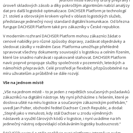
jednom místě všechny druhy přepravy i
úroveň skladových zásob a díky pokročilým algoritmům nabízí analýzy
dat pro další logistické optimalizace. DACHSER Platform je technologií
21. století a obrovským krokem vpřed v oblasti logistických služeb,
představuje jedinečný nový standard digitální komunikace. Od března
funguje DACHSER Platform také pro zákazníky v České republice.
V moderním rozhraní DACHSER Platform mohou zákazníci žádat o
cenové nabídky pro různé způsoby dopravy, zadávat objednávky a
sledovat zásilky v reálném čase. Platforma umožňuje přehledně
spravovat všechny dokumenty související s logistikou a celním řízením,
které lze snadno nahrávat i opakovaně stahovat. DACHSER Platform
navíc poprvé propojuje služby společnosti v pozemních, leteckých a
námořních přepravách. Celé prostředí je flexibilní, přizpůsobitelné na
míru uživatelům a průběžně se dále rozvíjí.
Vše na jednom místě
„Vše na jednom místě – to je jeden z největších současných požadavků
zákazníků na digitální nástroje. My nyní přicházíme s řešením, které je
doslova ušité na míru logistice a současným zákaznickým potřebám,“
uvedl Jan Polter, obchodní ředitel Dachser Czech Republic, a dodal:
„Stejně jako v minulosti, kdy stál Dachser u zrodu výměnných
nástaveb a využití čárových kódů v logistice, i nyní uvádíme na trh
jedinečný nástroj odpovídající očekáváním logistiky budoucnosti.“