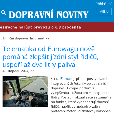
Přihlášení
MENU
očně nárůst provozu o 6,3 procenta
Silniční doprava
Informatika
Telematika od Eurowagu nově
pomáhá zlepšit jízdní styl řidičů,
uspoří až dva litry paliva
4. listopadu 2024, lan
5.11. -
, přední poskytovatel
Eurowag
integrovaných řešení v oblasti silniční
dopravy v Evropě, přichází s
vylepšenou službou pro management
flotily. Poslední aktualizace se zaměřila
na funkce, které vyhodnocují chování
řidičů, například způsob brzdění,
přetáčení motoru či zbytečný volnoběh.