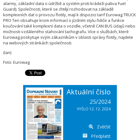
alarmy, základní data o údržbě a systém proti krádeži paliva Fuel
Guard). Společnosti, které se chtějí rozhodovat na základě
komplexních dat o provozu flotily, mají k dispozici tarif Eurowag TRUCK
PRO Ten obsahuje krom informací o jízdním stylu řidiče a funkce
koučování také komplexní data o vozidle, včetně CAN BUS údajů nebo
možnosti vzdáleného stahování tachografu. Více o službách, které
Eurowag poskytuje svým zákazníkům v oblasti správy flotily, najdete
na webových stránkách společnosti.
(lan)
Foto: Eurowag
Aktuální číslo
25/2024
VYŠLO 12. 12. 2024
Zvětšit
Předplatit