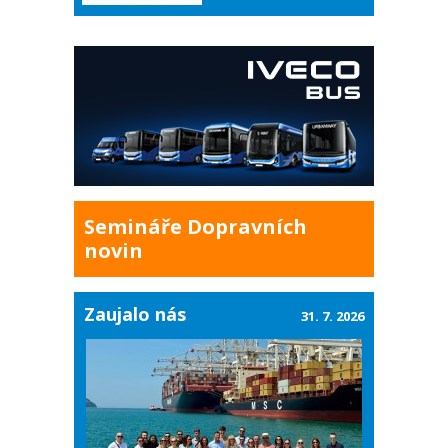
Semináře Dopravních
novin
Zaujalo nás
31. 7. 2026