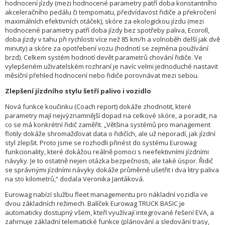
hodnocení jízdy (mezi hodnocené parametry patří doba konstantního
akceleračního pedálu či tempomatu, předvídavost řidiče a překročení
maximálních efektivních otáček), skóre za ekologickou jízdu (mezi
hodnocené parametry patří doba jízdy bez spotřeby paliva, Ecoroll,
doba jízdy v tahu při rychlosti více než 85 km/h a volnoběh delší jak dvě
minuty) a skóre za opotřebení vozu (hodnotí se zejména používání
brzd). Celkem systém hodnotí devět parametrů chování řidiče. Ve
vylepšeném uživatelském rozhraní je navíc velmi jednoduché nastavit
měsíční přehled hodnocení nebo řidiče porovnávat mezi sebou.
Zlepšení jízdního stylu šetří palivo i vozidlo
Nová funkce koučinku (Coach report) dokáže zhodnotit, které
parametry mají nejvýznamnější dopad na celkové skóre, a poradit, na
co se má konkrétní řidič zaměřit. „Většina systémů pro management
flotily dokáže shromažďovat data o řidičích, ale už neporadí, jak jízdní
styl zlepšit. Proto jsme se rozhodli přinést do systému Eurowag
funkcionality, které dokážou reálně pomoci s neefektivními jízdními
návyky. Je to ostatně nejen otázka bezpečnosti, ale také úspor. Řidič
se správnými jízdními návyky dokáže průměrně ušetřit i dva litry paliva
na sto kilometrů,“ dodala Veronika Jantáková.
Eurowag nabízí službu fleet managementu pro nákladní vozidla ve
dvou základních režimech. Balíček Eurowag TRUCK BASIC je
automaticky dostupný všem, kteří využívají integrované řešení EVA, a
zahrnuje základní telematické funkce (plánování a sledování trasy,