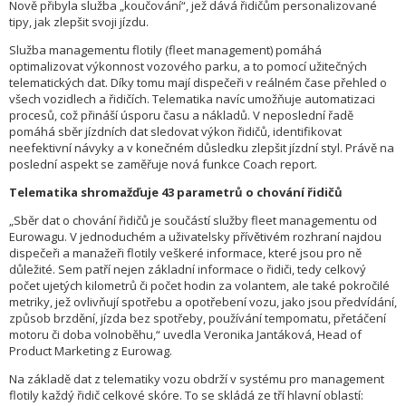
Nově přibyla služba „koučování“, jež dává řidičům personalizované
tipy, jak zlepšit svoji jízdu.
Služba managementu flotily (fleet management) pomáhá
optimalizovat výkonnost vozového parku, a to pomocí užitečných
telematických dat. Díky tomu mají dispečeři v reálném čase přehled o
všech vozidlech a řidičích. Telematika navíc umožňuje automatizaci
procesů, což přináší úsporu času a nákladů. V neposlední řadě
pomáhá sběr jízdních dat sledovat výkon řidičů, identifikovat
neefektivní návyky a v konečném důsledku zlepšit jízdní styl. Právě na
poslední aspekt se zaměřuje nová funkce Coach report.
Telematika shromažďuje 43 parametrů o chování řidičů
„Sběr dat o chování řidičů je součástí služby fleet managementu od
Eurowagu. V jednoduchém a uživatelsky přívětivém rozhraní najdou
dispečeři a manažeři flotily veškeré informace, které jsou pro ně
důležité. Sem patří nejen základní informace o řidiči, tedy celkový
počet ujetých kilometrů či počet hodin za volantem, ale také pokročilé
metriky, jež ovlivňují spotřebu a opotřebení vozu, jako jsou předvídání,
způsob brzdění, jízda bez spotřeby, používání tempomatu, přetáčení
motoru či doba volnoběhu,“ uvedla Veronika Jantáková, Head of
Product Marketing z Eurowag.
Na základě dat z telematiky vozu obdrží v systému pro management
flotily každý řidič celkové skóre. To se skládá ze tří hlavní oblastí: