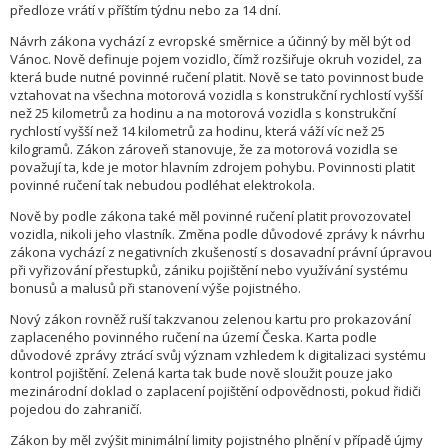
předloze vrátí v příštím týdnu nebo za 14 dní.
Návrh zákona vychází z evropské směrnice a účinný by měl být od
Vánoc. Nově definuje pojem vozidlo, čímž rozšiřuje okruh vozidel, za
která bude nutné povinné ručení platit. Nově se tato povinnost bude
vztahovat na všechna motorová vozidla s konstrukční rychlostí vyšší
než 25 kilometrů za hodinu a na motorová vozidla s konstrukční
rychlostí vyšší než 14 kilometrů za hodinu, která váží víc než 25
kilogramů. Zákon zároveň stanovuje, že za motorová vozidla se
považují ta, kde je motor hlavním zdrojem pohybu. Povinnosti platit
povinné ručení tak nebudou podléhat elektrokola.
Nově by podle zákona také měl povinné ručení platit provozovatel
vozidla, nikoli jeho vlastník. Změna podle důvodové zprávy k návrhu
zákona vychází z negativních zkušeností s dosavadní právní úpravou
při vyřizování přestupků, zániku pojištění nebo využívání systému
bonusů a malusů při stanovení výše pojistného.
Nový zákon rovněž ruší takzvanou zelenou kartu pro prokazování
zaplaceného povinného ručení na území Česka. Karta podle
důvodové zprávy ztrácí svůj význam vzhledem k digitalizaci systému
kontrol pojištění. Zelená karta tak bude nově sloužit pouze jako
mezinárodní doklad o zaplacení pojištění odpovědnosti, pokud řidiči
pojedou do zahraničí.
Zákon by měl zvýšit minimální limity pojistného plnění v případě újmy