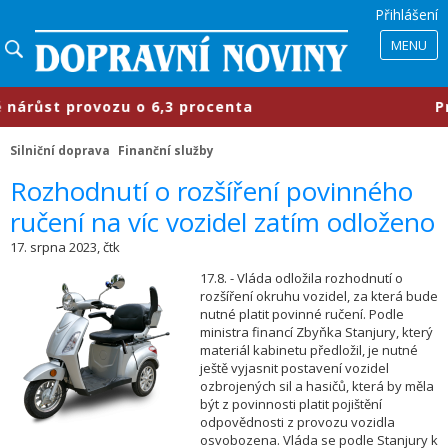
Přihlášení
MENU
růst provozu o 6,3 procenta
​Průmy
Silniční doprava
Finanční služby
​Rozhodnutí o rozšíření povinného
ručení na víc vozidel zatím odloženo
17. srpna 2023, čtk
17.8. - Vláda odložila rozhodnutí o
rozšíření okruhu vozidel, za která bude
nutné platit povinné ručení. Podle
ministra financí Zbyňka Stanjury, který
materiál kabinetu předložil, je nutné
ještě vyjasnit postavení vozidel
ozbrojených sil a hasičů, která by měla
být z povinnosti platit pojištění
odpovědnosti z provozu vozidla
osvobozena. Vláda se podle Stanjury k