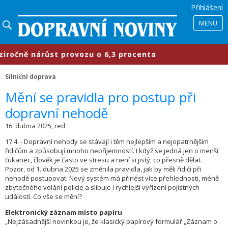
Přihlášení
MENU
ně nárůst provozu o 6,3 procenta
Silniční doprava
​Mění se pravidla pro postup při
dopravní nehodě
16. dubna 2025, red
17.4. - Dopravní nehody se stávají i těm nejlepším a nejopatrnějším
řidičům a způsobují mnoho nepříjemností. I když se jedná jen o menší
ťukanec, člověk je často ve stresu a není si jistý, co přesně dělat.
Pozor, od 1. dubna 2025 se změnila pravidla, jak by měli řidiči při
nehodě postupovat. Nový systém má přinést více přehlednosti, méně
zbytečného volání policie a slibuje i rychlejší vyřízení pojistných
událostí. Co vše se mění?
Elektronický záznam místo papíru
„Nejzásadnější novinkou je, že klasický papírový formulář „Záznam o