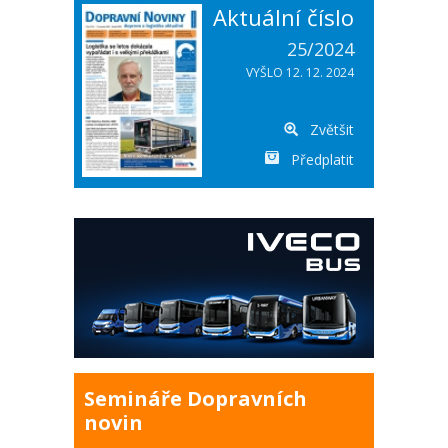
Aktuální číslo
25/2024
VYŠLO 12. 12. 2024
Zvětšit
Předplatit
Semináře Dopravních
novin