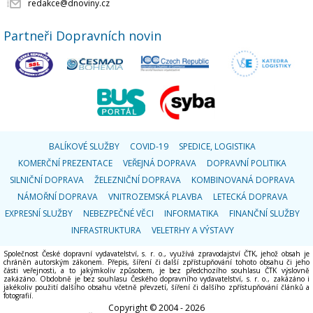
redakce@dnoviny.cz
Partneři Dopravních novin
BALÍKOVÉ SLUŽBY
COVID-19
SPEDICE, LOGISTIKA
KOMERČNÍ PREZENTACE
VEŘEJNÁ DOPRAVA
DOPRAVNÍ POLITIKA
SILNIČNÍ DOPRAVA
ŽELEZNIČNÍ DOPRAVA
KOMBINOVANÁ DOPRAVA
NÁMOŘNÍ DOPRAVA
VNITROZEMSKÁ PLAVBA
LETECKÁ DOPRAVA
EXPRESNÍ SLUŽBY
NEBEZPEČNÉ VĚCI
INFORMATIKA
FINANČNÍ SLUŽBY
INFRASTRUKTURA
VELETRHY A VÝSTAVY
Společnost České dopravní vydavatelství, s. r. o., využívá zpravodajství ČTK, jehož obsah je
chráněn autorským zákonem. Přepis, šíření či další zpřístupňování tohoto obsahu či jeho
části veřejnosti, a to jakýmkoliv způsobem, je bez předchozího souhlasu ČTK výslovně
zakázáno. Obdobně je bez souhlasu Českého dopravního vydavatelství, s. r. o., zakázáno i
jakékoliv použití dalšího obsahu včetně převzetí, šíření či dalšího zpřístupňování článků a
fotografií.
Copyright © 2004 - 2026