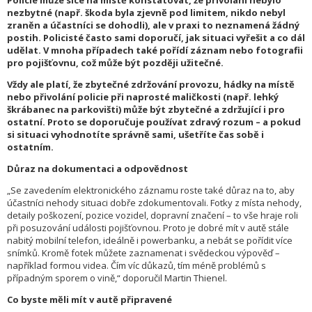
Policie může sice na místě konstatovat, že přivolání nebylo
nezbytné (např. škoda byla zjevně pod limitem, nikdo nebyl
zraněn a účastníci se dohodli), ale v praxi to neznamená žádný
postih. Policisté často sami doporučí, jak situaci vyřešit a co dál
udělat. V mnoha případech také pořídí záznam nebo fotografii
pro pojišťovnu, což může být později užitečné.
Vždy ale platí, že zbytečné zdržování provozu, hádky na místě
nebo přivolání policie při naprosté maličkosti (např. lehký
škrábanec na parkovišti) může být zbytečné a zdržující i pro
ostatní. Proto se doporučuje používat zdravý rozum – a pokud
si situaci vyhodnotíte správně sami, ušetříte čas sobě i
ostatním.
Důraz na dokumentaci a odpovědnost
„Se zavedením elektronického záznamu roste také důraz na to, aby
účastníci nehody situaci dobře zdokumentovali. Fotky z místa nehody,
detaily poškození, pozice vozidel, dopravní značení – to vše hraje roli
při posuzování události pojišťovnou. Proto je dobré mít v autě stále
nabitý mobilní telefon, ideálně i powerbanku, a nebát se pořídit více
snímků. Kromě fotek můžete zaznamenat i svědeckou výpověď –
například formou videa. Čím víc důkazů, tím méně problémů s
případným sporem o vině,“ doporučil Martin Thienel.
Co byste měli mít v autě připravené