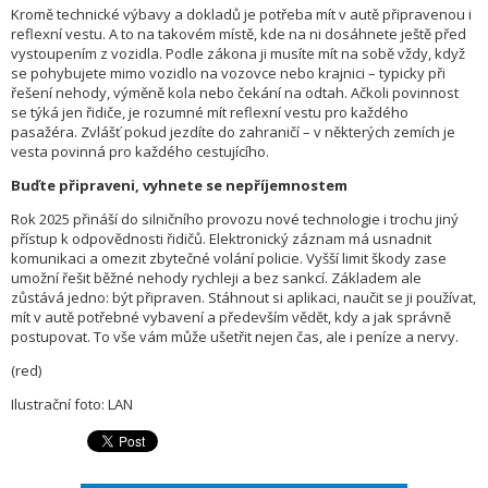
Kromě technické výbavy a dokladů je potřeba mít v autě připravenou i
reflexní vestu. A to na takovém místě, kde na ni dosáhnete ještě před
vystoupením z vozidla. Podle zákona ji musíte mít na sobě vždy, když
se pohybujete mimo vozidlo na vozovce nebo krajnici – typicky při
řešení nehody, výměně kola nebo čekání na odtah. Ačkoli povinnost
se týká jen řidiče, je rozumné mít reflexní vestu pro každého
pasažéra. Zvlášť pokud jezdíte do zahraničí – v některých zemích je
vesta povinná pro každého cestujícího.
Buďte připraveni, vyhnete se nepříjemnostem
Rok 2025 přináší do silničního provozu nové technologie i trochu jiný
přístup k odpovědnosti řidičů. Elektronický záznam má usnadnit
komunikaci a omezit zbytečné volání policie. Vyšší limit škody zase
umožní řešit běžné nehody rychleji a bez sankcí. Základem ale
zůstává jedno: být připraven. Stáhnout si aplikaci, naučit se ji používat,
mít v autě potřebné vybavení a především vědět, kdy a jak správně
postupovat. To vše vám může ušetřit nejen čas, ale i peníze a nervy.
(red)
Ilustrační foto: LAN