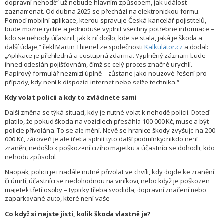
dopravní nehodě“ už nebude hlavním způsobem, jak událost
zaznamenat. Od dubna 2025 se přechází na elektronickou formu.
Pomocí mobilní aplikace, kterou spravuje Česká kancelář pojistitelů,
bude možné rychle a jednoduše vyplnit všechny potřebné informace –
kdo se nehody účastnil, jak k ní došlo, kde se stala, jaká je škoda a
další údaje,“ řekl Martin Thienel ze společnosti
Kalkulátor.cz
a dodal:
„Aplikace je přehledná a dostupná zdarma. Vyplněný záznam bude
ihned odeslán pojišťovnám, čímž se celý proces značně urychlí.
Papírový formulář nezmizí úplně – zůstane jako nouzové řešení pro
případy, kdy není k dispozici internet nebo selže technika.“
Kdy volat policii a kdy to zvládnete sami
Další změna se týká situací, kdy je nutné volat k nehodě policii. Doteď
platilo, že pokud škoda na vozidlech přesáhla 100 000 Kč, musela být
policie přivolána. To se ale mění. Nově se hranice škody zvyšuje na 200
000 Kč, zároveň je ale třeba splnit tyto další podmínky: nikdo není
zraněn, nedošlo k poškození cizího majetku a účastníci se dohodli, kdo
nehodu způsobil.
Naopak, policii je i nadále nutné přivolat ve chvíli, kdy dojde ke zranění
či úmrtí, účastníci se nedohodnou na viníkovi, nebo když je poškozen
majetek třetí osoby – typicky třeba svodidla, dopravní značení nebo
zaparkované auto, které není vaše.
Co když si nejste jisti, kolik škoda vlastně je?