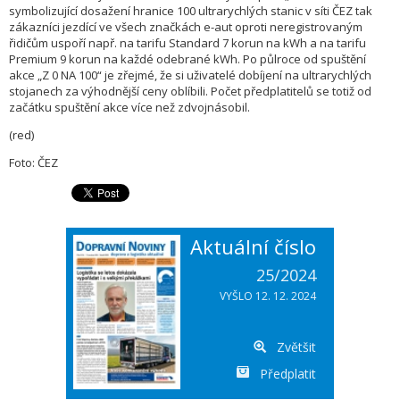
symbolizující dosažení hranice 100 ultrarychlých stanic v síti ČEZ tak
zákazníci jezdící ve všech značkách e-aut oproti neregistrovaným
řidičům uspoří např. na tarifu Standard 7 korun na kWh a na tarifu
Premium 9 korun na každé odebrané kWh. Po půlroce od spuštění
akce „Z 0 NA 100“ je zřejmé, že si uživatelé dobíjení na ultrarychlých
stojanech za výhodnější ceny oblíbili. Počet předplatitelů se totiž od
začátku spuštění akce více než zdvojnásobil.
(red)
Foto: ČEZ
Aktuální číslo
25/2024
VYŠLO 12. 12. 2024
Zvětšit
Předplatit