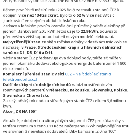
zečtyřnásobit výkon sítě. Aktuálně tvoří síť ČEZ více než 880 stojanů.
Během prvních tří měsíců roku 2025 řidiči zastavili u stojanů ČEZ k
dobíjení
více než 134tisíckrát
. Bylo to
o 52 % více
než 88 tisíc
„tankování“ ve stejném období loňského roku.
Zatímco v loňském prvním kvartále činil průměrný odběr elektřiny při
jednom „tankování“ 20,5 kWh, letos už je to
22,9 kWh
. Souvisí to
především s větší kapacitou baterií nových modelů elektroaut.
Nejvytíženější stanice
sítě s ročními odběry v desítkách tisíc kWh se
nacházejí
v Praze, Středočeském kraji a u hlavních dálničních
tahů na D1, D5, D10 a D11
.
Většina stanic ČEZ představuje dva dobíjecí body, takže síť může v
jednom okamžiku dodávat ekologickou energii do baterií téměř 1 800
elektromobilů.
Kompletní přehled stanic v síti
CEZ – Najít dobíjecí stanici
(elektromobilita.cz)
Další desítky tisíc dobíjecích bodů
nabízí prostřednictvím
roamingových partnerů
v Německu, Rakousku, Slovensku, Polsku,
Slovinsku a Chorvatsku
.
Za celý loňský rok dodala síť veřejných stanic ČEZ celkem 9,6 milionu
kWh.
Akce „Z 0 NA 100“
Aktuálně je dobíjení na ultrarychlých stojanech ČEZ pro zákazníky s
tarifem Premium s cenou 11 Kč za načerpanou kWh nejlevnější na trhu
ve srovnání 3 největších dodavatelů. Díky kampani „Z 0 na 100“