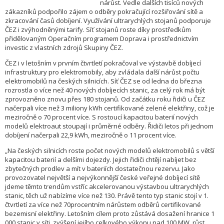
nárůst. Vedle dalších tisíců nových
zákazníků podpořilo zájem o odběry pokračující rozšiřování sítě a
zkracování časů dobíjení. Využívání ultrarychlých stojanů podporuje
ČEZ i zvýhodněnými tarify. Síť stojanů roste díky prostředkům
přidělovaným Operačním programem Doprava i prostřednictvím
investic z vlastních zdrojů Skupiny ČEZ.
ČEZ i v letošním v prvním čtvrtletí pokračoval ve výstavbě dobíjecí
infrastruktury pro elektromobily, aby zvládala další nárůst počtu
elektromobilů na českých silnicích. Síť ČEZ se od ledna do března
rozrostla o více než 40 nových dobíjecích stanic, za celý rok má být
zprovozněno znovu přes 180 stojanů. Od začátku roku řidiči u ČEZ
načerpali více než 3 miliony kWh certifikované zelené elektřiny, což je
meziročně o 70 procent více. S rostoucí kapacitou baterií nových
modelů elektroaut stoupají i průměrné odběry. Řidiči letos při jednom
dobíjení načerpali 22,9 kWh, meziročně o 11 procent více.
„Na českých silnicích roste počet nových modelů elektromobilů s větší
kapacitou baterií a delšími dojezdy. Jejich řidiči chtějí nabíjet bez
zbytečných prodlev a mít v bateriích dostatečnou rezervu. Jako
provozovatel největší a nejvýkonnější české veřejné dobíjecí sítě
jdeme těmto trendům vstříc akcelerovanou výstavbou ultrarychlých
stanic, těch už nabízíme více než 130. Právě tento typ stanic stojí v 1.
čtvrtletí za více než 70procentním nárůstem odběrů certifikované
bezemisní elektřiny. Letošním cílem proto zůstává dosažení hranice 1
000 stanic v síti, zvýšení jejího celkového výkonu nad 100 MW, růst