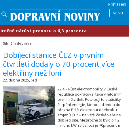
Přihlášení
MENU
ě nárůst provozu o 6,3 procenta
​
Silniční doprava
​Dobíjecí stanice ČEZ v prvním
čtvrtletí dodaly o 70 procent více
elektřiny než loni
22. dubna 2025, red
22.4. - Růst elektromobility v České
republice pokračoval také v letošním
prvním čtvrtletí. Potvrzují to statistiky
čerpání energie, kterou od ledna do
března řidiči elektroaut odebrali u
stojanů ČEZ – největší české veřejné
dobíjecí sítě. Meziročně to bylo o 1,2
milionu kWh více, což je 70procentní