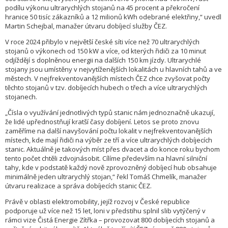
podílu výkonu ultrarychlých stojanů na 45 procent a překročení
hranice 50 tisíc zákazníků a 12 milionů kWh odebrané elektřiny,“ uvedl
Martin Schejbal, manažer útvaru dobíjecí služby ČEZ.
V roce 2024 přibylo v největší české síti více než 70 ultrarychlých
stojanů o výkonech od 150 kW a více, od kterých řidiči za 10 minut
odjíždějí s doplněnou energii na dalších 150 km jízdy. Ultrarychlé
stojany jsou umístěny v nejvytíženějších lokalitách u hlavních tahů a ve
městech. V nejfrekventovanějších místech ČEZ chce zvyšovat počty
těchto stojanů v tzv. dobíjecích hubech o třech a více ultrarychlých
stojanech.
„Čísla o využívání jednotlivých typů stanic nám jednoznačně ukazují,
že lidé upřednostňují kratší časy dobíjení. Letos se proto znovu
zaměříme na další navyšování počtu lokalit v nejfrekventovanějších
místech, kde mají řidiči na výběr ze tří a více ultrarychlých dobíjecích
stanic. Aktuálně je takových míst přes dvacet a do konce roku bychom
tento počet chtěli zdvojnásobit. Cílíme především na hlavní silniční
tahy, kde v podstatě každý nově zprovozněný dobíjecí hub obsahuje
minimálně jeden ultrarychlý stojan,“ řekl Tomáš Chmelík, manažer
útvaru realizace a správa dobíjecích stanic ČEZ.
Právě v oblasti elektromobility, jejíž rozvoj v České republice
podporuje už více než 15 let, loni v předstihu splnil slib vytýčený v
rámci vize Čistá Energie Zítřka – provozovat 800 dobíjecích stojanů a