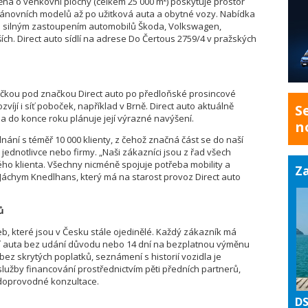
ěná o venkovní plochy (celkem 25 000 m²) poskytuje prostor
i zánovních modelů až po užitková auta a obytné vozy. Nabídka
 silným zastoupením automobilů Škoda, Volkswagen,
ích. Direct auto sídlí na adrese Do Čertous 2759/4 v pražských
čkou pod značkou Direct auto po předloňské prosincové
íjí i síť poboček, například v Brně. Direct auto aktuálně
S
 a do konce roku plánuje její výrazné navýšení.
n
nání s téměř 10 000 klienty, z čehož značná část se do naší
jednotlivce nebo firmy. „Naši zákazníci jsou z řad všech
ho klienta. Všechny nicméně spojuje potřeba mobility a
Za
 Jáchym Knedlhans, který má na starost provoz Direct auto
ů
eb, které jsou v Česku stále ojedinělé. Každý zákazník má
ní auta bez udání důvodu nebo 14 dní na bezplatnou výměnu
bez skrytých poplatků, seznámení s historií vozidla je
lužby financování prostřednictvím pěti předních partnerů,
a doprovodné konzultace.
DS