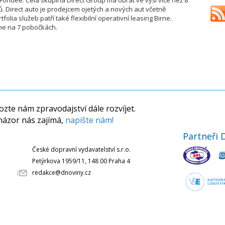
ct Fondee. Celá skupina Direct Group má obrat ve výši více než 8
ů. Direct auto je prodejcem ojetých a nových aut včetně
lia služeb patří také flexibilní operativní leasing Birne.
rne na 7 pobočkách.
zte nám zpravodajství dále rozvíjet.
názor nás zajímá,
napište nám!
Partneři 
České dopravní vydavatelství s.r.o.
Petýrkova 1959/11, 148 00 Praha 4
redakce@dnoviny.cz