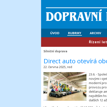
ÚVOD
RUBRIKY
ARCHIV
​Řízení letového 
Silniční doprava
​Direct auto otevírá ob
22. června 2025, red
23.6. - Spol
novými i oje
moderní prod
provozu pro
deklaruje am
největším hr
dalších 12 a