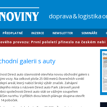
doprava
&
logistika
o
PŘEDPLATNÉ
INZERCE
NEWSLETTER
SEMINÁŘE
provozu: První pololetí přineslo na českém nebi meziro
chodní galerii s auty
ečnost Direct auto slavnostně otevřela novou obchodní galerii s
tými vozy. Na celkové ploše 25 000 metrů čtverečních vznikl
ejní areál, který nabízí široký výběr značek. Zahájení
dejního místa s názvem Direct auto Park zároveň jasně
bici společnosti Direct auto stát se vážným soupeřem
áčům na trhu. V příštích dvou letech plánuje skupina otevřít
ž 14 poboček.