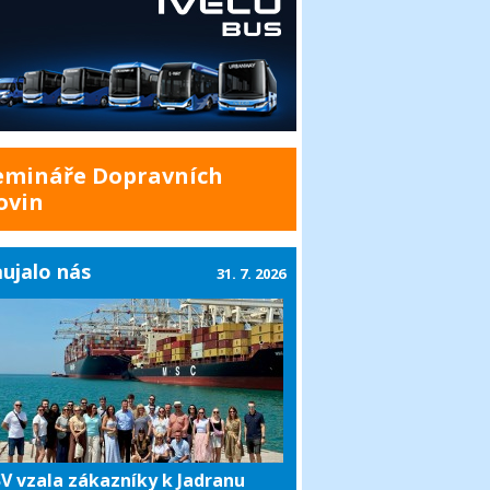
emináře Dopravních
ovin
ujalo nás
31. 7. 2026
V vzala zákazníky k Jadranu