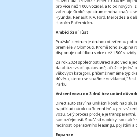
Hlavní hala o rozloze téměř 10 000 m² dopln
pro více než 1 000 vozidel, a to od nových 
zahrnuje široké spektrum mnoha značek se
Hyundai, Renault, KIA, Ford, Mercedes a dalš
Horních Počernicích.
Ambiciózní růst
Pražské centrum je druhou otevřenou pobo
premiéře v Olomouci. Kromě toho skupina rozv
disponuje nabídkou s více než 1 500 vozidly
Za rok 2024 společnost Direct auto vedla jed
databáze vrací opakovaně, ať už se jedná o 
věkových kategorií, přičemž nemáme typické
důvěra, kterou se snažíme nezklamat,“ řekl
Parku.
Vrácení vozu do 3 dnů bez udání důvod
Direct auto staví na unikátní kombinaci služ
například nárok na 3denní lhůtu pro vráce
vozu. Celý proces prodeje je transparentní, 
samozřejmostí. Součástí nabídky jsou také s
možnosti operativního leasingu, pojištění 
Expanze