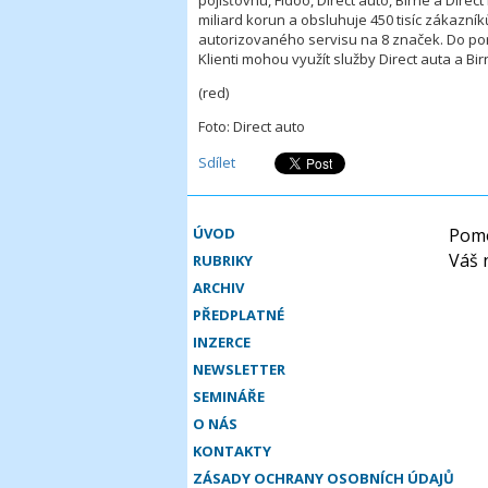
pojišťovnu, Fidoo, Direct auto, Birne a Dire
miliard korun a obsluhuje 450 tisíc zákazník
autorizovaného servisu na 8 značek. Do portfo
Klienti mohou využít služby Direct auta a Bi
(red)
Foto: Direct auto
Sdílet
ÚVOD
Pomo
Váš 
RUBRIKY
ARCHIV
PŘEDPLATNÉ
INZERCE
NEWSLETTER
SEMINÁŘE
O NÁS
KONTAKTY
ZÁSADY OCHRANY OSOBNÍCH ÚDAJŮ