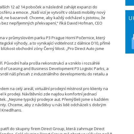
dalších 12 až 14 poboček a následně zahájit expanzi do
féru a emoce. „Naší vizí je vytvořit v oblasti mobility nový
U
ně, ne bazarově. Chceme, aby každý odcházel s jistotou, že
 a bez nepříjemných překvapení,“ říká David Hofman, CEO
vána v průmyslovém parku P3 Prague Horní Počernice, který
egické výhody, a to vynikající viditelnost z dálnice D10, přímé
blízkost obchodní zóny Černý Most. „Pro Direct Auto jsme
í. Původní hala prošla rekonstrukcí a vzniklo i rozsáhlé
ad of Leasing and Business Development P3 Logistic Parks, a
tvrdil náš přesah z industriálního developmentu do retailu a
em na celý areál, virtuální prodejní místnost pro klienty na
del k prodeji. Návštěvníci zde najdou komfortní jednací
outek. „Nejsme typický prodejce aut. Přemýšleli jsme o každém
enty. Chceme, aby z návštěvy u nás lidé odcházeli s dobrým
al Knedlhans.
 patří do skupiny firem Direct Group, která zahrnuje Direct