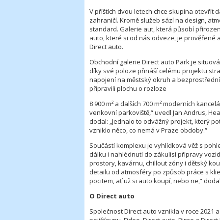
V příštích dvou letech chce skupina otevřít 
zahraničí. Kromě služeb sází na design, atmos
standard. Galerie aut, která působí přiroze
auto, které si od nás odveze, je prověřené
Direct auto.
Obchodní galerie Direct auto Park je situo
díky své poloze přináší celému projektu strat
napojení na městský okruh a bezprostřední 
připravili plochu o rozloze
8 900 m² a dalších 700 m² moderních kancelář
venkovní parkoviště,“ uvedl Jan Andrus, He
dodal: „Jednalo to odvážný projekt, který po
vzniklo něco, co nemá v Praze obdoby.“
Součástí komplexu je vyhlídková věž s pohled
dálku i nahlédnutí do zákulisí přípravy vozi
prostory, kavárnu, chillout zóny i dětský k
detailu od atmosféry po způsob práce s kli
pocitem, ať už si auto koupí, nebo ne,“ dod
O Direct auto
Společnost Direct auto vznikla v roce 2021 a