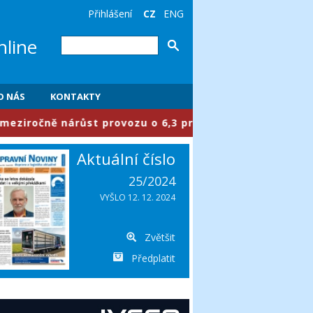
Přihlášení
CZ
ENG
nline
O NÁS
KONTAKTY
čně nárůst provozu o 6,3 procenta
Aktuální číslo
25/2024
VYŠLO 12. 12. 2024
Zvětšit
Předplatit