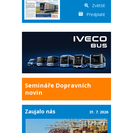
Zvětšit
Předplatit
Semináře Dopravních
novin
Zaujalo nás
31. 7. 2026