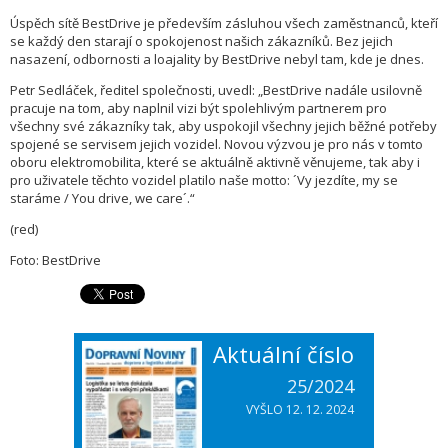
Úspěch sítě BestDrive je především zásluhou všech zaměstnanců, kteří
se každý den starají o spokojenost našich zákazníků. Bez jejich
nasazení, odbornosti a loajality by BestDrive nebyl tam, kde je dnes.
Petr Sedláček, ředitel společnosti, uvedl: „BestDrive nadále usilovně
pracuje na tom, aby naplnil vizi být spolehlivým partnerem pro
všechny své zákazníky tak, aby uspokojil všechny jejich běžné potřeby
spojené se servisem jejich vozidel. Novou výzvou je pro nás v tomto
oboru elektromobilita, které se aktuálně aktivně věnujeme, tak aby i
pro uživatele těchto vozidel platilo naše motto: ´Vy jezdíte, my se
staráme / You drive, we care´.“
(red)
Foto: BestDrive
Aktuální číslo
25/2024
VYŠLO 12. 12. 2024