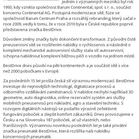
Jedním z významných mezníků byl rok
1993, kdy vznikla společnost Barum Continental, spol. s r. o., součást
koncernu Continental AG. Postupná modernizace sítě, fúze se
společností Barum Centrum Praha a rozsáhlý rebranding, který začal v
roce 2009, vedly k tomu, že v roce 2010 byla v České republice poprvé
představena značka BestDrive.
Důvodem změny značky bylo dokončení transformace. Z původní čistě
pneuservisní sítě se rozšířením nabídky o rychloservis a následně o
kompletní mechanické autoservisní služby stala síť autoservisní,
schopna nabídnout komplexní běžnou péči o vozidlo na jednom místě.
BestDrive dnes působí na pěti kontinentech a je součástí sítě s více
než 2000 pobočkami v Evropě.
Za posledních 15 let prošla česká síť výraznou modernizací. BestDrive
investuje do nejnovějších technologií, digitalizace procesů a
odborného vzdělávání zaměstnanců. V nabídce nechybí například 3D
geometrie, auto diagnostika, online rezervační systém ani služby
mobilních pneuservisů pro nákladní, agro a stavební techniku. S
rozvojem digitálních nástrojů se podařilo výrazně zefektivnit
fungování poboček a zlepšit komfort zákazníků. Dnes provozujeme v
Česku a na Slovensku 187 poboček, ať už vlastních, nebo
franšízových. Významnou novinkou posledních let je také privátní
značka pneumatik BestDrive, která rozšířila naši nabídku
koncernových pneumatik.