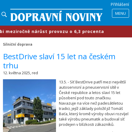
Přihlášení
MENU
meziročně nárůst provozu o 6,3 procenta
Silniční doprava
​BestDrive slaví 15 let na českém
trhu
12. května 2025, red
13.5. - Síť BestDrive patří mezi největší
autoservisní a pneuservisní sítě v
České republice a letos slaví 15 let
působení pod touto značkou.
Navazuje na více než padesátiletou
tradici, jejíž základy položil již Tomáš
Baťa, který kromě výroby obuvi rozvíjel
také výrobu pneumatik a budoval síť
prodejen v blízkosti zákazníků.