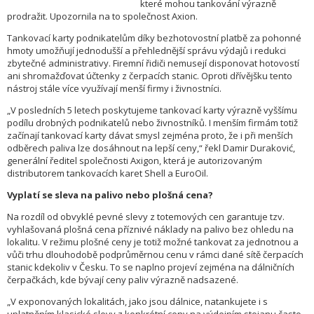
které mohou tankování výrazně
prodražit. Upozornila na to společnost Axion.
Tankovací karty podnikatelům díky bezhotovostní platbě za pohonné
hmoty umožňují jednodušší a přehlednější správu výdajů i redukci
zbytečné administrativy. Firemní řidiči nemusejí disponovat hotovostí
ani shromažďovat účtenky z čerpacích stanic. Oproti dřívějšku tento
nástroj stále více využívají menší firmy i živnostníci.
„V posledních 5 letech poskytujeme tankovací karty výrazně vyššímu
podílu drobných podnikatelů nebo živnostníků. I menším firmám totiž
začínají tankovací karty dávat smysl zejména proto, že i při menších
odběrech paliva lze dosáhnout na lepší ceny,“ řekl Damir Duraković,
generální ředitel společnosti Axigon, která je autorizovaným
distributorem tankovacích karet Shell a EuroOil.
Vyplatí se sleva na palivo nebo plošná cena?
Na rozdíl od obvyklé pevné slevy z totemových cen garantuje tzv.
vyhlašovaná plošná cena příznivé náklady na palivo bez ohledu na
lokalitu. V režimu plošné ceny je totiž možné tankovat za jednotnou a
vůči trhu dlouhodobě podprůměrnou cenu v rámci dané sítě čerpacích
stanic kdekoliv v Česku. To se naplno projeví zejména na dálničních
čerpačkách, kde bývají ceny paliv výrazně nadsazené.
„V exponovaných lokalitách, jako jsou dálnice, natankujete i s