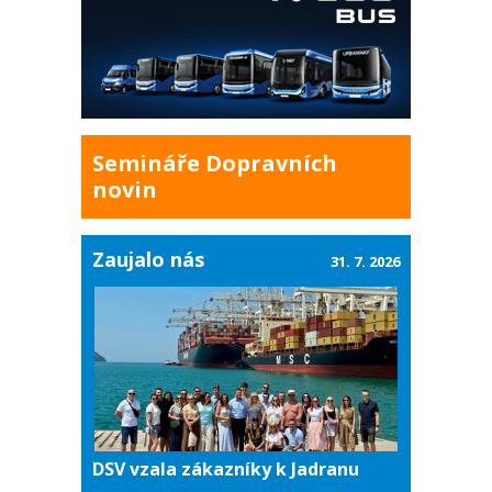
Semináře Dopravních
novin
Zaujalo nás
31. 7. 2026
DSV vzala zákazníky k Jadranu