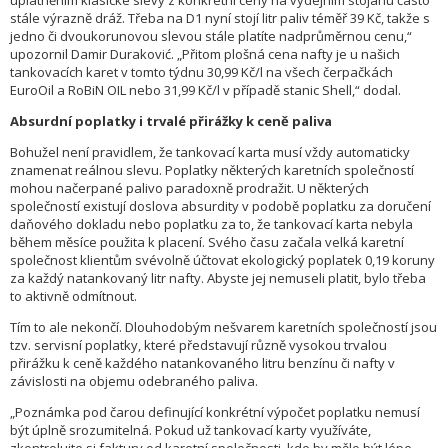
uplatněním klasické slevy z konkrétní ceny na výdejním stojanu často
stále výrazně dráž. Třeba na D1 nyní stojí litr paliv téměř 39 Kč, takže s
jedno či dvoukorunovou slevou stále platíte nadprůměrnou cenu,“
upozornil Damir Duraković. „Přitom plošná cena nafty je u našich
tankovacích karet v tomto týdnu 30,99 Kč/l na všech čerpačkách
EuroOil a RoBiN OIL nebo 31,99 Kč/l v případě stanic Shell,“ dodal.
Absurdní poplatky i trvalé přirážky k ceně paliva
Bohužel není pravidlem, že tankovací karta musí vždy automaticky
znamenat reálnou slevu. Poplatky některých karetních společností
mohou načerpané palivo paradoxně prodražit. U některých
společností existují doslova absurdity v podobě poplatku za doručení
daňového dokladu nebo poplatku za to, že tankovací karta nebyla
během měsíce použita k placení. Svého času začala velká karetní
společnost klientům svévolně účtovat ekologický poplatek 0,19 koruny
za každý natankovaný litr nafty. Abyste jej nemuseli platit, bylo třeba
to aktivně odmítnout.
Tím to ale nekončí. Dlouhodobým nešvarem karetních společností jsou
tzv. servisní poplatky, které představují různě vysokou trvalou
přirážku k ceně každého natankovaného litru benzínu či nafty v
závislosti na objemu odebraného paliva.
„Poznámka pod čarou definující konkrétní výpočet poplatku nemusí
být úplně srozumitelná. Pokud už tankovací karty využíváte,