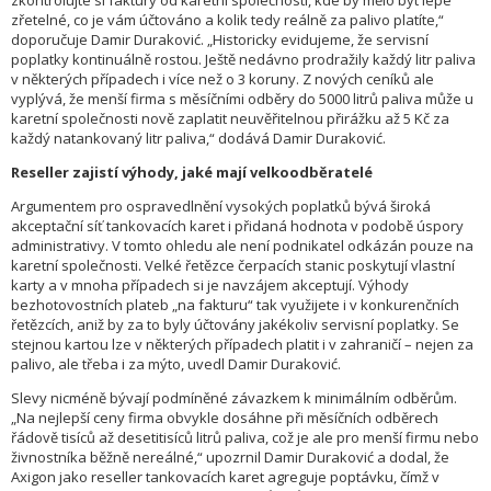
zkontrolujte si faktury od karetní společnosti, kde by mělo být lépe
zřetelné, co je vám účtováno a kolik tedy reálně za palivo platíte,“
doporučuje Damir Duraković. „Historicky evidujeme, že servisní
poplatky kontinuálně rostou. Ještě nedávno prodražily každý litr paliva
v některých případech i více než o 3 koruny. Z nových ceníků ale
vyplývá, že menší firma s měsíčními odběry do 5000 litrů paliva může u
karetní společnosti nově zaplatit neuvěřitelnou přirážku až 5 Kč za
každý natankovaný litr paliva,“ dodává Damir Duraković.
Reseller zajistí výhody, jaké mají velkoodběratelé
Argumentem pro ospravedlnění vysokých poplatků bývá široká
akceptační síť tankovacích karet i přidaná hodnota v podobě úspory
administrativy. V tomto ohledu ale není podnikatel odkázán pouze na
karetní společnosti. Velké řetězce čerpacích stanic poskytují vlastní
karty a v mnoha případech si je navzájem akceptují. Výhody
bezhotovostních plateb „na fakturu“ tak využijete i v konkurenčních
řetězcích, aniž by za to byly účtovány jakékoliv servisní poplatky. Se
stejnou kartou lze v některých případech platit i v zahraničí – nejen za
palivo, ale třeba i za mýto, uvedl Damir Duraković.
Slevy nicméně bývají podmíněné závazkem k minimálním odběrům.
„Na nejlepší ceny firma obvykle dosáhne při měsíčních odběrech
řádově tisíců až desetitisíců litrů paliva, což je ale pro menší firmu nebo
živnostníka běžně nereálné,“ upozrnil Damir Duraković a dodal, že
Axigon jako reseller tankovacích karet agreguje poptávku, čímž v