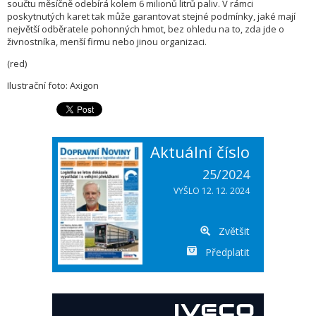
součtu měsíčně odebírá kolem 6 milionů litrů paliv. V rámci
poskytnutých karet tak může garantovat stejné podmínky, jaké mají
největší odběratele pohonných hmot, bez ohledu na to, zda jde o
živnostníka, menší firmu nebo jinou organizaci.
(red)
Ilustrační foto: Axigon
Aktuální číslo
25/2024
VYŠLO 12. 12. 2024
Zvětšit
Předplatit