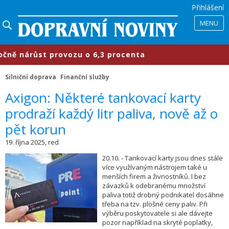
Přihlášení
MENU
nárůst provozu o 6,3 procenta
​Pr
Silniční doprava
Finanční služby
​Axigon: Některé tankovací karty
prodraží každý litr paliva, nově až o
pět korun
19. října 2025, red
20.10. - Tankovací karty jsou dnes stále
více využívaným nástrojem také u
menších firem a živnostníků. I bez
závazků k odebranému množství
paliva totiž drobný podnikatel dosáhne
třeba na tzv. plošné ceny paliv. Při
výběru poskytovatele si ale dávejte
pozor například na skryté poplatky,